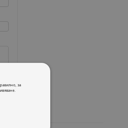
равилно, за
ивяване.