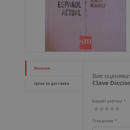
Мнения
Вие оценява
Clave Diccio
Цени за доставка
Вашият рейтинг
1
2
3
4
5
Псевдоним
звезда
звезди
звезди
звезди
звезди