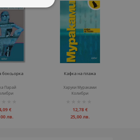
а боксьорка
Кафка на плажа
ка Парай
Харуки Мураками
олибри
Колибри
инг:
рейтинг:
1%
4,09 €
12,78 €
,00 лв.
25,00 лв.