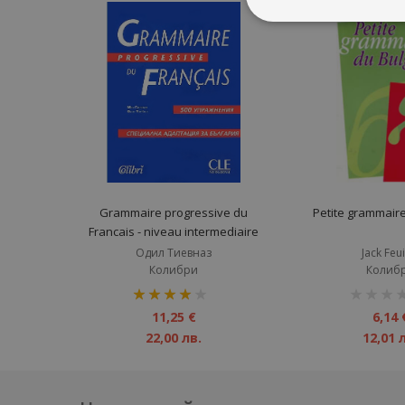
Grammaire progressive du
Petite grammair
Francais - niveau intermediaire
Одил Тиевназ
Jack Feui
Колибри
Колиб
рейтинг:
рейтинг:
80%
1%
11,25 €
6,14 
22,00 лв.
12,01 