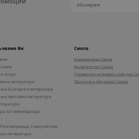
промоции
ъчваме Ви
Сиела
авия
Книжарници Сиела
 книги
Издателство Сиела
е скоро
Справочен и правен софтуер С
вена литература
Проекти и обучения Сиела
на българска литература
на световна литература
итература
ра за тийнейджъри
 Разговорници, Самоучители
ска литература