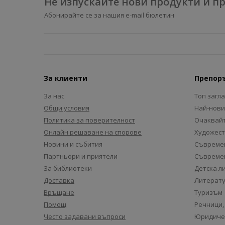
Не изпускайте нови продукти и 
Абонирайте се за нашия e-mail бюлетин
За клиенти
Препор
За нас
Топ загл
Общи условия
Най-нови
Политика за поверителност
Очаквайт
Онлайн решаване на спорове
Художест
Новини и събития
Съвремен
Партньори и приятели
Съвремен
За библиотеки
Детска л
Доставка
Литерату
Връщане
Туризъм
Помощ
Речници,
Често задавани въпроси
Юридиче