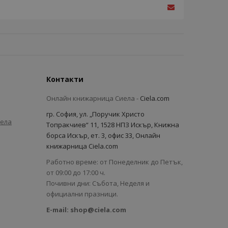
Контакти
Онлайн книжарница Сиела -
Ciela.com
гр. София, ул. „Поручик Христо
иела
Топракчиев“ 11, 1528 НПЗ Искър, Книжна
борса Искър, ет. 3, офис 33, Онлайн
книжарница Ciela.com
Работно време: от Понеделник до Петък,
от 09:00 до 17:00 ч.
Почивни дни: Събота, Неделя и
официални празници.
E-mail:
shop@ciela.com