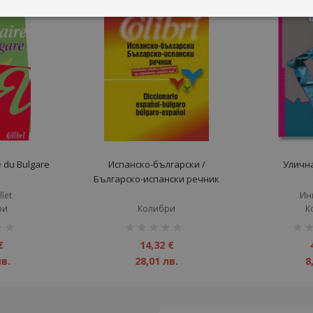
e du Bulgare
Испанско-български /
Уличн
Българско-испански речник
llet
Ин
ри
Колибри
К
рейтинг:
рейт
1%
1%
€
14,32 €
лв.
28,01 лв.
8