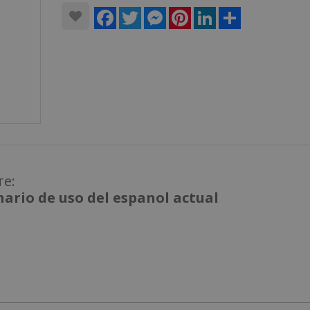
Facebook
Twitter
Messenger
Pinterest
LinkedIn
Share
те:
nario de uso del espanol actual