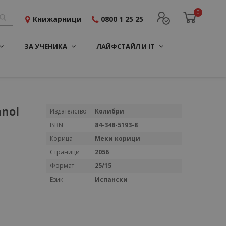
0
Книжарници
0800 1 25 25
ЗА УЧЕНИКА
ЛАЙФСТАЙЛ И IT
anol
Повече
Издателство
Колибри
информация
ISBN
84-348-5193-8
Корица
Меки корици
Страници
2056
Формат
25/15
Език
Испански