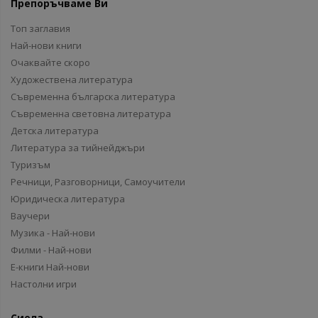
Препоръчваме Ви
Топ заглавия
Най-нови книги
Очаквайте скоро
Художествена литература
Съвременна българска литература
Съвременна световна литература
Детска литература
Литература за тийнейджъри
Туризъм
Речници, Разговорници, Самоучители
Юридическа литература
Ваучери
Музика - Най-нови
Филми - Най-нови
Е-книги Най-нови
Настолни игри
Сиела