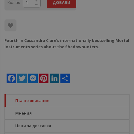
Кол-во
ДОБАВИ
Fourth in Cassandra Clare’s internationally bestselling Mortal
Instruments series about the Shadowhunters.
Facebook
Twitter
Messenger
Pinterest
LinkedIn
Share
Пълно описание
Мнения
Цени за доставка