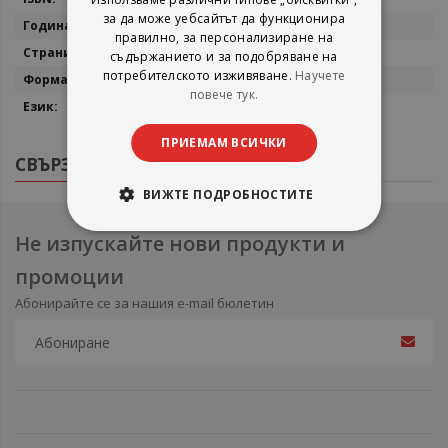
за да може уебсайтът да функционира
2011
правилно, за персонализиране на
425
съдържанието и за подобряване на
потребителското изживяване.
Научете
13 x 20 см.
повече тук.
английски
ПРИЕМАМ ВСИЧКИ
СВЪРЗАНИ ПРОДУКТИ
ВИЖТЕ ПОДРОБНОСТИТЕ
Не изпускайте нови продукти и
промоции
Абонирайте се за нашия e-mail бюлетин