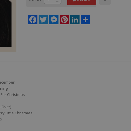
Facebook
Twitter
Messenger
Pinterest
LinkedIn
Share
December
rling
For Christmas
 Over)
ry Little Christmas
)