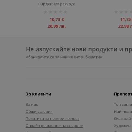
Вирджиния рекърдс
рейтинг:
рейтинг:
1%
1%
10,73 €
11,75
20,99 лв.
22,98 
Не изпускайте нови продукти и 
Абонирайте се за нашия e-mail бюлетин
За клиенти
Препор
За нас
Топ загл
Общи условия
Най-нови
Политика за поверителност
Очаквайт
Онлайн решаване на спорове
Художест