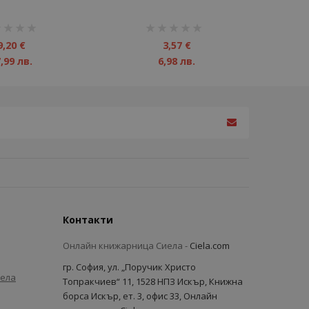
инг:
рейтинг:
1%
9,20 €
3,57 €
,99 лв.
6,98 лв.
Контакти
Онлайн книжарница Сиела -
Ciela.com
гр. София, ул. „Поручик Христо
иела
Топракчиев“ 11, 1528 НПЗ Искър, Книжна
борса Искър, ет. 3, офис 33, Онлайн