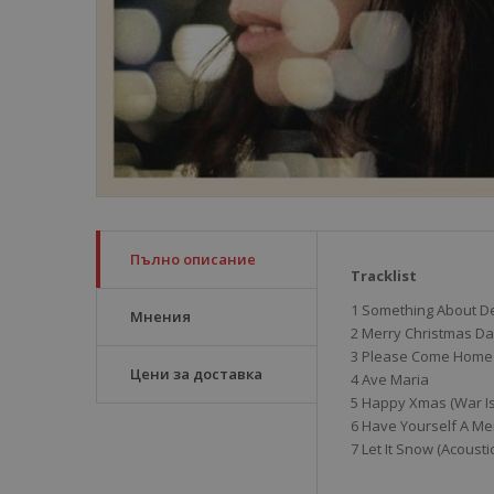
Пълно описание
Tracklist
1 Something About 
Мнения
2 Merry Christmas Da
3 Please Come Home 
Цени за доставка
4 Ave Maria
5 Happy Xmas (War Is
6 Have Yourself A Mer
7 Let It Snow (Acoustic