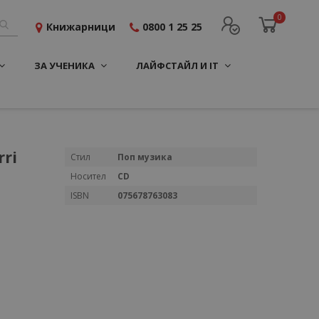
0
Книжарници
0800 1 25 25
ЗА УЧЕНИКА
ЛАЙФСТАЙЛ И IT
rri
Повече
Стил
Поп музика
информация
Носител
CD
ISBN
075678763083