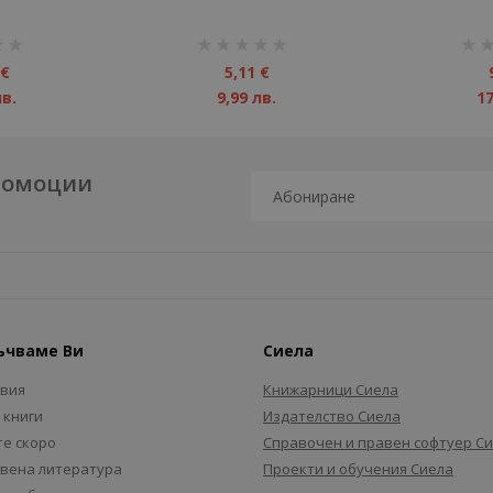
рейтинг:
рейт
1%
1%
 €
5,11 €
лв.
9,99 лв.
17
промоции
ъчваме Ви
Сиела
авия
Книжарници Сиела
 книги
Издателство Сиела
е скоро
Справочен и правен софтуер С
вена литература
Проекти и обучения Сиела