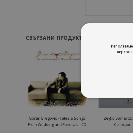
СВЪРЗАНИ ПРОДУКТИ
Използваме
персона
Goran Bregovic - Tales & Songs
Zeljko Samardzic
From Wedding and Funerals - CD
Collection 