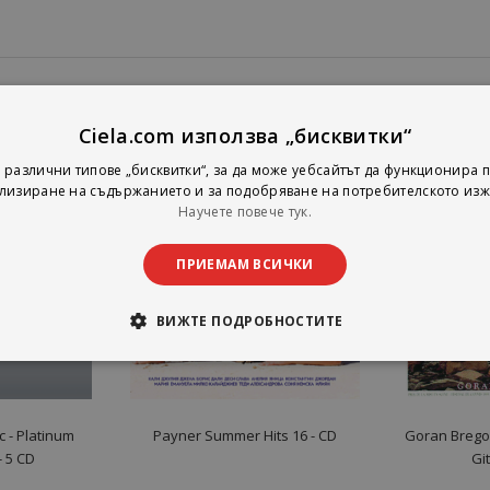
Ciela.com използва „бисквитки“
 различни типове „бисквитки“, за да може уебсайтът да функционира п
лизиране на съдържанието и за подобряване на потребителското изж
Научете повече тук.
ПРИЕМАМ ВСИЧКИ
ВИЖТЕ ПОДРОБНОСТИТЕ
 ‎- Platinum
Payner Summer Hits 16 - CD
Goran Bregov
- 5 CD
Gi