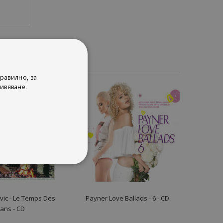
равилно, за
ивяване.
ic ‎- Le Temps Des
Payner Love Ballads - 6 - CD
tans - CD