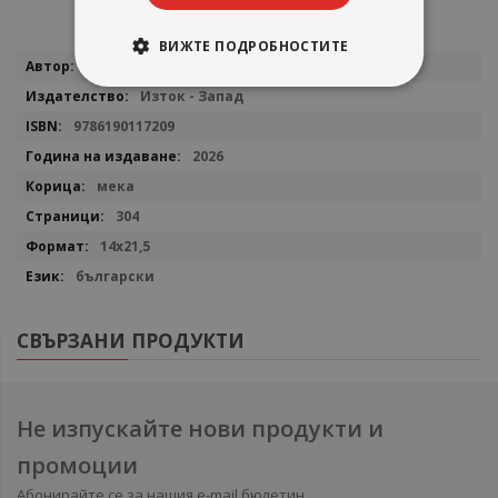
ВИЖТЕ ПОДРОБНОСТИТЕ
Повече
Грег Брейдън
информация
Изток - Запад
9786190117209
2026
мека
304
14x21,5
български
СВЪРЗАНИ ПРОДУКТИ
Не изпускайте нови продукти и
промоции
Абонирайте се за нашия e-mail бюлетин