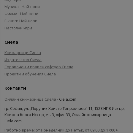
Музика - Най-нови
Филми - Най-нови
Е-книги Най-нови
Настолни игри
Сиела
Книжарници Сиела
Издателство Сиела
Справочен и правен софтуер Сиела
Проекти и обучения Сиела
Контакти
Онлайн книжарница Сиела -
Ciela.com
гр. София, ул. „Поручик Христо Топракчиев“ 11, 1528 НПЗ Искър,
Книжна борса Искър, ет. 3, офис 33, Онлайн книжарница
Ciela.com
Работно време: от Понеделник до Петък, от 09:00 до 17:00 ч.