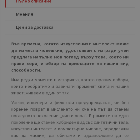
Пълно описание
Мнения
Цени за доставка
Във времена, когато изкуственият интелект може
да измести човешкия, удостояван с награди учен
предлага напълно нов поглед върху това, което ни
прави хора, и обзор на присъщите на нашия вид
способности.
Има редки моменти в историята, когато правим избори,
които необратимо и завинаги променят света и нашия
живот; живеем в един от тях.
Учени, инженери и философи предупреждават, че без
коренен поврат в мисленето ни сме на път да станем
последното поколение „чисти хора“. В рамките на едно
поколение ще станем хибриден вид със синтетични тела,
изкуствен интелект и компютърни чипове, определящи
как да мислим, да обичаме и здравословно да се