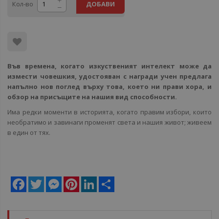
Кол-во
ДОБАВИ
Във времена, когато изкуственият интелект може да
измести човешкия, удостояван с награди учен предлага
напълно нов поглед върху това, което ни прави хора, и
обзор на присъщите на нашия вид способности.
Има редки моменти в историята, когато правим избори, които
необратимо и завинаги променят света и нашия живот; живеем
в един от тях.
Facebook
Twitter
Messenger
Pinterest
LinkedIn
Share