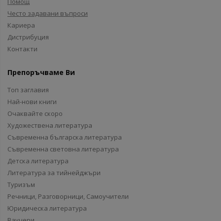
Помощ
Често задавани въпроси
Кариера
Дистрибуция
Контакти
Препоръчваме Ви
Топ заглавия
Най-нови книги
Очаквайте скоро
Художествена литература
Съвременна българска литература
Съвременна световна литература
Детска литература
Литература за тийнейджъри
Туризъм
Речници, Разговорници, Самоучители
Юридическа литература
Ваучери