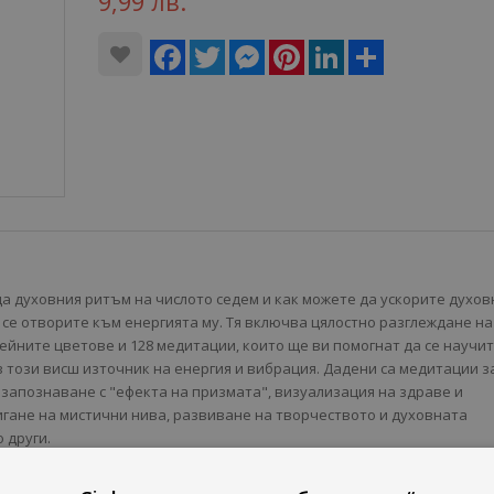
9,99 лв.
Facebook
Twitter
Messenger
Pinterest
LinkedIn
Share
да духовния ритъм на числото седем и как можете да ускорите духо
о се отворите към енергията му. Тя включва цялостно разглеждане на
ейните цветове и 128 медитации, които ще ви помогнат да се научи
 в този висш източник на енергия и вибрация. Дадени са медитации з
 запознаване с "ефекта на призмата", визуализация на здраве и
игане на мистични нива, развиване на творчеството и духовната
 други.
човека и съответстващите им седем еволюционни нива.