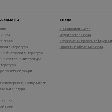
ъчваме Ви
Сиела
авия
Книжарници Сиела
 книги
Издателство Сиела
е скоро
Справочен и правен софтуер С
вена литература
Проекти и обучения Сиела
на българска литература
на световна литература
итература
ра за тийнейджъри
 Разговорници, Самоучители
ска литература
 Най-нови
Най-нови