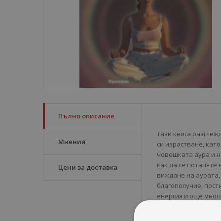
Пълно описание
Тази книга разглеж
Мнения
си израстване, кат
човешката аура и н
как да се потапяте
Цени за доставка
виждане на аурата,
благополучие, пост
енергия и още много
Открийте:
• Седемте тела на 