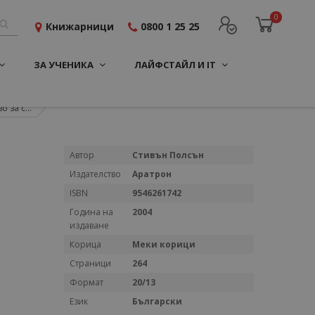
0
Книжарници
0800 1 25 25
ЗА УЧЕНИКА
ЛАЙФСТАЙЛ И IT
 за с...
Повече
Автор
Стивън Полсън
информация
Издателство
Аратрон
ISBN
9546261742
Година на
2004
издаване
Корица
Меки корици
Страници
264
Формат
20/13
Език
Български