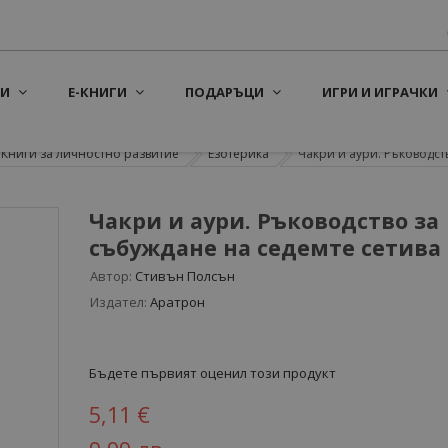
И
Е-КНИГИ
ПОДАРЪЦИ
ИГРИ И ИГРАЧКИ
Книги за личностно развитие
Езотерика
Чакри и аури. Ръководство
Чакри и аури. Ръководство за
събуждане на седемте сетива
Автор:
Стивън Полсън
Издател:
Аратрон
Бъдете първият оценил този продукт
5,11 €