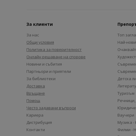
За клиенти
Препор
За нас
Топ загл
Общи условия
Най-нови
Политика за поверителност
Очаквайт
Онлайн решаване на спорове
Художест
Новини и събития
Съвремен
Партньори и приятели
Съвремен
За библиотеки
Детска л
Доставка
Литерату
Връщане
Туризъм
Помощ
Речници,
Често задавани въпроси
Юридиче
Кариера
Ваучери
Дистрибуция
Музика -
Контакти
Филми - 