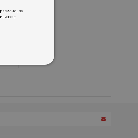
о-
равилно, за
ивяване.