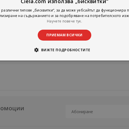
Ciela.com използва „бисквитки“
 медитациите за тях, предназначени да издигнат съзнанието ви до п
 различни типове „бисквитки“, за да може уебсайтът да функционира п
мте мозъка и как да ги развиете за по-ясно зрение и по-голяма
лизиране на съдържанието и за подобряване на потребителското изж
Научете повече тук.
те в седемте други реалности, включително Акашовите записи и
ния, и открийте малко познатата система на седемте сфери,
ПРИЕМАМ ВСИЧКИ
в път от Израел Ригарди.
ВИЖТЕ ПОДРОБНОСТИТЕ
промоции