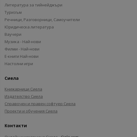
Литература за тийнейджъри
Туризъм
Речници, Разговорници, Самоучители
Юридическа литература
Ваучери
Музика - Най-нови
Филми - Най-нови
Е-книги Най-нови
Настолни игри
Сиела
Книжарници Сиела
Издателство Сиела
Справочен и правен софтуер Сиела
Проекти и обучения Сиела
Контакти