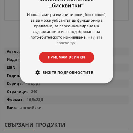
„бисквитки“
Използваме различни типове „бисквитки“,
за да може уебсайтът да функционира
правилно, за персонализиране на
съдържанието и за подобряване на
потребителското изживяване.
Научете
повече тук.
Повече
Петър Берон
информация
ПРИЕМАМ ВСИЧКИ
Изток - Запад
9786190116257
ВИЖТЕ ПОДРОБНОСТИТЕ
2025
твърда
240
16,5x23,5
английски
СВЪРЗАНИ ПРОДУКТИ