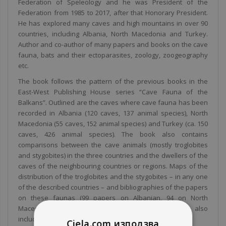
Federation of Speleology and he was President of the
Federation from 1985 to 2017, after that Honorary President.
He has explored many caves and high mountains in over 90
countries, including Albania, North Macedonia and Turkey.
Author and co-author of many papers and books on the cave
fauna, bats and their ectoparasites, zoology, zoogeography
etc.
The book follows the pattern of the previous books in the
East-West Publishing House series “Cave Fauna of the
Balkans”. Outlined are the caves where cave fauna has been
recorded in Albania (120 caves, 137 animal species), North
Macedonia (55 caves, 152 animal species) and Turkey (ca. 150
caves, 426 animal species). The book also contains
comparisons between the cave animals (mostly troglobites
and stygobites) in the three countries and the dwellers of the
caves of the neighbouring countries or regions. Maps of the
distribution of the troglobites and the stygobites – in any one
of the described countries – and bibliographies of the papers
on these faunas (99 papers on Albanian, 94 on North
Macedonian and 320 on Turkish cave fauna) are also
included.
Ciela.com използва