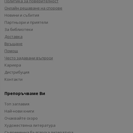
Политика за поверителност
Онлайн решаване на спорове
Новини и събития
Партньори и приятели
За библиотеки
Доставка
Връщане
Помощ
Често задавани въпроси
Кариера
Дистрибуция
Контакти
Препоръчваме Ви
Топ заглавия
Най-нови книги
Очаквайте скоро
Художествена литература
Съвременна българска литература