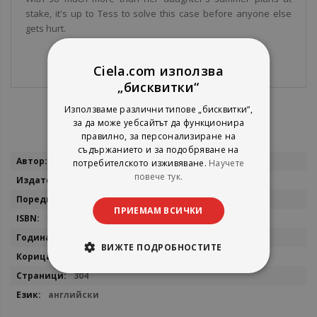
stake, it's up to Tess to solve this case before anyone else
gets hurt.
Ciela.com използва
„бисквитки“
Използваме различни типове „бисквитки“,
за да може уебсайтът да функционира
правилно, за персонализиране на
съдържанието и за подобряване на
Повече
Tamara Berry
потребителското изживяване.
Научете
информация
повече тук.
Sourcebooks
By the Book Mysteries
ПРИЕМАМ ВСИЧКИ
9781464239571
2024
ВИЖТЕ ПОДРОБНОСТИТЕ
мека
304
английски