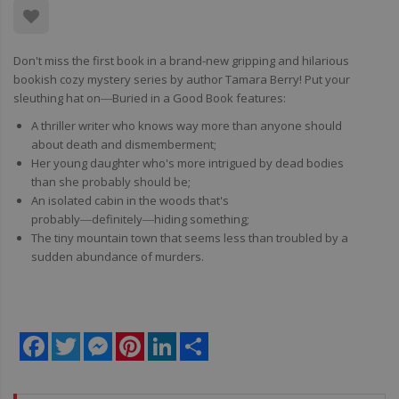
Don't miss the first book in a brand-new gripping and hilarious
bookish cozy mystery series by author Tamara Berry! Put your
sleuthing hat on―Buried in a Good Book features:
A thriller writer who knows way more than anyone should
about death and dismemberment;
Her young daughter who's more intrigued by dead bodies
than she probably should be;
An isolated cabin in the woods that's
probably―definitely―hiding something;
The tiny mountain town that seems less than troubled by a
sudden abundance of murders.
Facebook
Twitter
Messenger
Pinterest
LinkedIn
Share