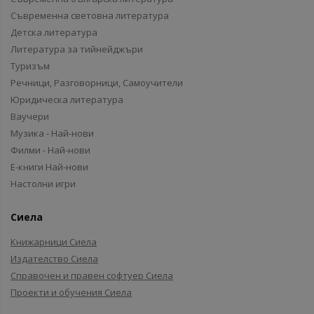
Съвременна световна литература
Детска литература
Литература за тийнейджъри
Туризъм
Речници, Разговорници, Самоучители
Юридическа литература
Ваучери
Музика - Най-нови
Филми - Най-нови
Е-книги Най-нови
Настолни игри
Сиела
Книжарници Сиела
Издателство Сиела
Справочен и правен софтуер Сиела
Проекти и обучения Сиела