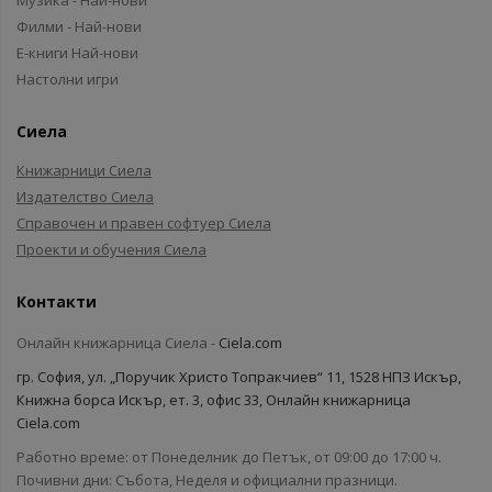
Музика - Най-нови
Филми - Най-нови
Е-книги Най-нови
Настолни игри
Сиела
Книжарници Сиела
Издателство Сиела
Справочен и правен софтуер Сиела
Проекти и обучения Сиела
Контакти
Онлайн книжарница Сиела -
Ciela.com
гр. София, ул. „Поручик Христо Топракчиев“ 11, 1528 НПЗ Искър,
Книжна борса Искър, ет. 3, офис 33, Онлайн книжарница
Ciela.com
Работно време: от Понеделник до Петък, от 09:00 до 17:00 ч.
Почивни дни: Събота, Неделя и официални празници.