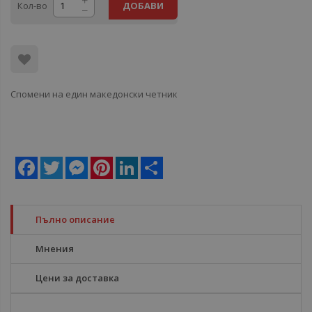
Кол-во
ДОБАВИ
Спомени на един македонски четник
Facebook
Twitter
Messenger
Pinterest
LinkedIn
Share
Пълно описание
Мнения
Цени за доставка