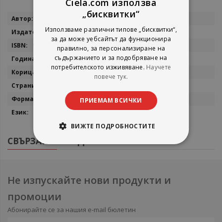
Ciela.com използва
„бисквитки“
Повече
Никола Гушлев
информация
Използваме различни типове „бисквитки“,
Захарий Стоянов
за да може уебсайтът да функционира
9789540908700
правилно, за персонализиране на
съдържанието и за подобряване на
2014
потребителското изживяване.
Научете
твърда
повече тук.
212
140x210 мм
ПРИЕМАМ ВСИЧКИ
български
ВИЖТЕ ПОДРОБНОСТИТЕ
СВЪРЗАНИ ПРОДУКТИ
Не изпускайте нови продукти и
промоции
Абонирайте се за нашия e-mail бюлетин