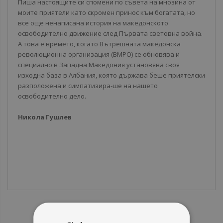
Пиша настоящите си спомени по съвета на мнозина от
моите приятели като скромен принос към богатата, но
все още ненаписана история на македонското
освободително движение след Първата световна война.
А това е времето, когато Вътрешната македонска
революционна организация (ВМРО) се обновява и
специално в Западна Македония установява своя
изходна база в Албания, която държава беше приятелски
разположена и симпатизира-ше на нашето
освободително дело.
Никола Гушлев