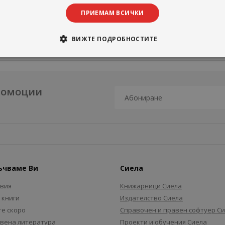
ПРИЕМАМ ВСИЧКИ
ВИЖТЕ ПОДРОБНОСТИТЕ
промоции
ъчваме Ви
Сиела
авия
Книжарници Сиела
 книги
Издателство Сиела
е скоро
Справочен и правен софтуер С
вена литература
Проекти и обучения Сиела