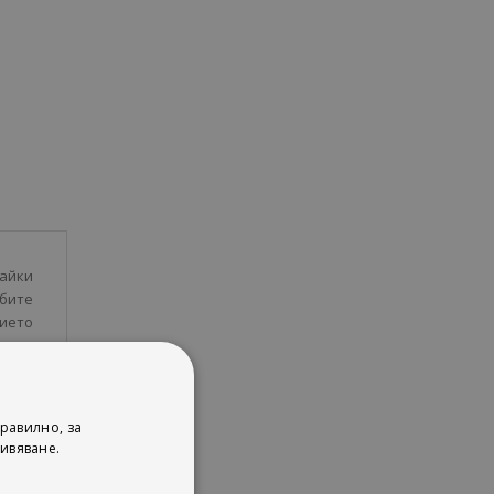
айки
абите
ието
мения
равилно, за
ивяване.