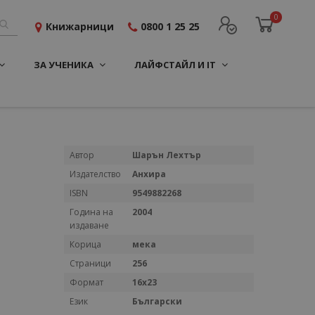
0
Книжарници
0800 1 25 25
ЗА УЧЕНИКА
ЛАЙФСТАЙЛ И IT
Повече
Автор
Шарън Лехтър
информация
Издателство
Анхира
ISBN
9549882268
Година на
2004
издаване
Корица
мека
Страници
256
Формат
16x23
Език
Български