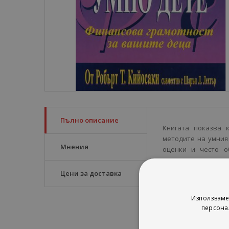
Пълно описание
Книгата показва 
методите на умния
Мнения
оценки и често о
съществуване не ст
и разбирания, коит
Цени за доставка
Използваме
персона