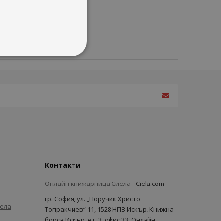
Контакти
Онлайн книжарница Сиела -
Ciela.com
гр. София, ул. „Поручик Христо
иела
Топракчиев“ 11, 1528 НПЗ Искър, Книжна
борса Искър, ет. 3, офис 33, Онлайн