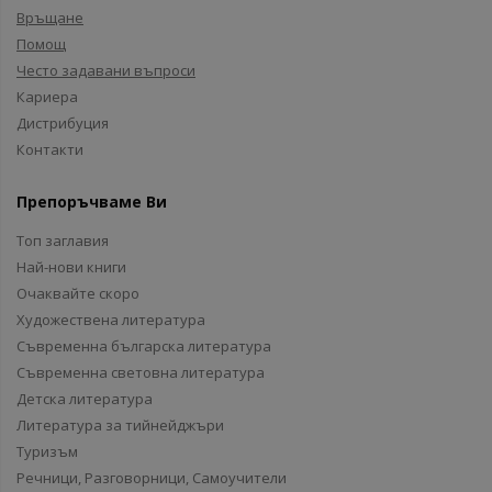
Връщане
Помощ
Често задавани въпроси
Кариера
Дистрибуция
Контакти
Препоръчваме Ви
Топ заглавия
Най-нови книги
Очаквайте скоро
Художествена литература
Съвременна българска литература
Съвременна световна литература
Детска литература
Литература за тийнейджъри
Туризъм
Речници, Разговорници, Самоучители