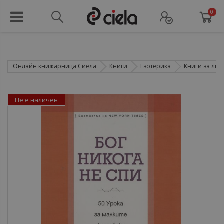
0
Онлайн книжарница Сиела
Книги
Езотерика
Книги за лич
Не е наличен