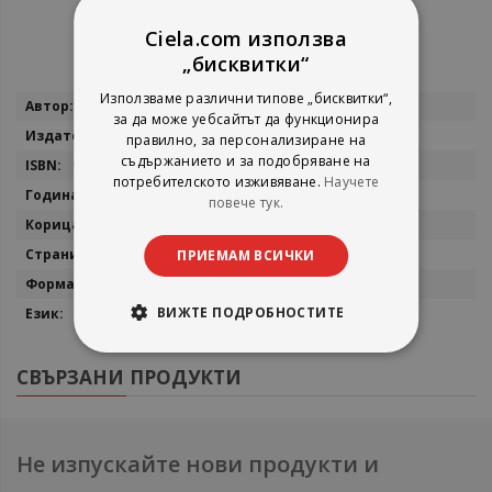
Ciela.com използва
„бисквитки“
Използваме различни типове „бисквитки“,
Повече
Реджина Брет
за да може уебсайтът да функционира
информация
Сиела
правилно, за персонализиране на
съдържанието и за подобряване на
9789542811725
потребителското изживяване.
Научете
2012
повече тук.
Мека
224
ПРИЕМАМ ВСИЧКИ
14х20
ВИЖТЕ ПОДРОБНОСТИТЕ
Български
СВЪРЗАНИ ПРОДУКТИ
Не изпускайте нови продукти и