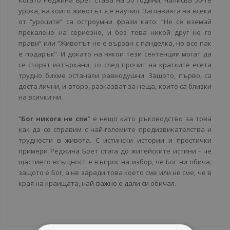
Когато Реджина Брет става на 50 години, написва 50-те
урока, на които животът я е научил. Заглавията на всеки
от “уроците” са остроумни фрази като: “Не се вземай
прекалено на сериозно, и без това никой друг не го
прави” или “Животът не е вързан с панделка, но все пак
е подарък”. И докато на някои тези сентенции могат да
се сторят изтъркани, то след прочит на кратките есета
трудно бихме останали равнодушни. Защото, първо, са
доста лични, и второ, разказват за неща, които са близки
на всички ни.
“
Бог никога не спи
” е нещо като ръководство за това
как да се справим с най-големите предизвикателства и
трудности в живота. С истински истории и простички
примери Реджина Брет стига до житейските истини - че
щастието всъщност е въпрос на избор, че Бог ни обича,
защото е Бог, а не заради това което сме или не сме, че в
края на краищата, най-важно е дали си обичал.