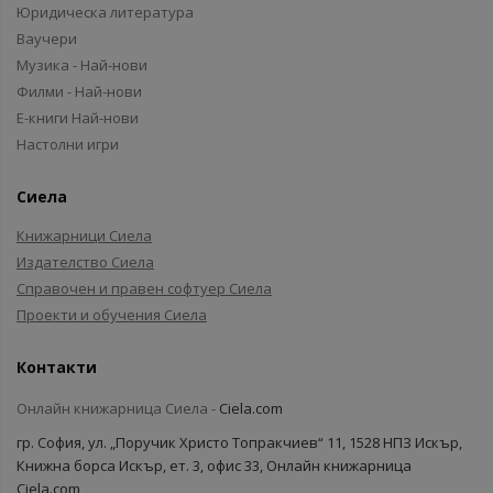
Юридическа литература
Ваучери
Музика - Най-нови
Филми - Най-нови
Е-книги Най-нови
Настолни игри
Сиела
Книжарници Сиела
Издателство Сиела
Справочен и правен софтуер Сиела
Проекти и обучения Сиела
Контакти
Онлайн книжарница Сиела -
Ciela.com
гр. София, ул. „Поручик Христо Топракчиев“ 11, 1528 НПЗ Искър,
Книжна борса Искър, ет. 3, офис 33, Онлайн книжарница
Ciela.com