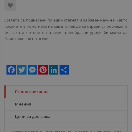
Есетата са поднесени по един стегнат и забавен начин и както
писането е помогнало на самата нея да се справи с проблемите
си, така и четенето на тези своеобразни уроци би могло да
бъде полезно на всеки.
Facebook
Twitter
Messenger
Pinterest
LinkedIn
Share
Пълно описание
Мнения
Цени за доставка