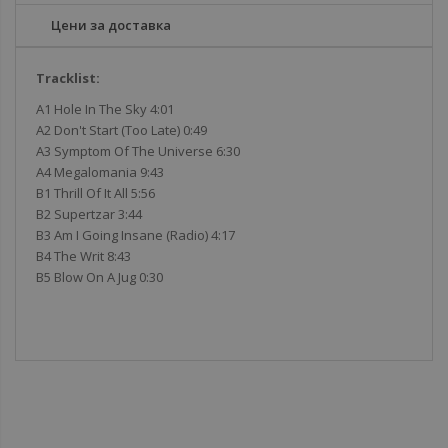
Цени за доставка
Tracklist:
A1 Hole In The Sky 4:01
A2 Don't Start (Too Late) 0:49
A3 Symptom Of The Universe 6:30
A4 Megalomania 9:43
B1 Thrill Of It All 5:56
B2 Supertzar 3:44
B3 Am I Going Insane (Radio) 4:17
B4 The Writ 8:43
B5 Blow On A Jug 0:30