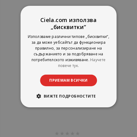
рейтинг:
1%
24,54 €
Ciela.com използва
48,00 лв.
„бисквитки“
Използваме различни типове „бисквитки“,
за да може уебсайтът да функционира
правилно, за персонализиране на
съдържанието и за подобряване на
потребителското изживяване.
Научете
повече тук.
ПРИЕМАМ ВСИЧКИ
ВИЖТЕ ПОДРОБНОСТИТЕ
AC/DC - Iron Man 2 - CD
рейтинг: