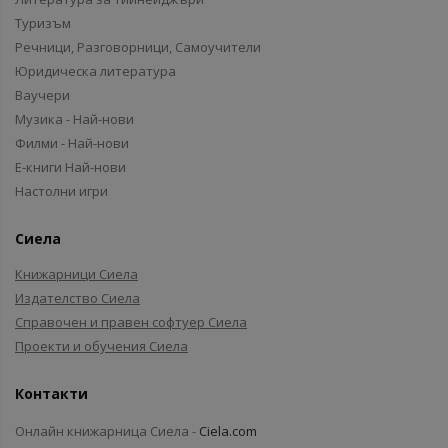
Туризъм
Речници, Разговорници, Самоучители
Юридическа литература
Ваучери
Музика - Най-нови
Филми - Най-нови
Е-книги Най-нови
Настолни игри
Сиела
Книжарници Сиела
Издателство Сиела
Справочен и правен софтуер Сиела
Проекти и обучения Сиела
Контакти
Онлайн книжарница Сиела -
Ciela.com