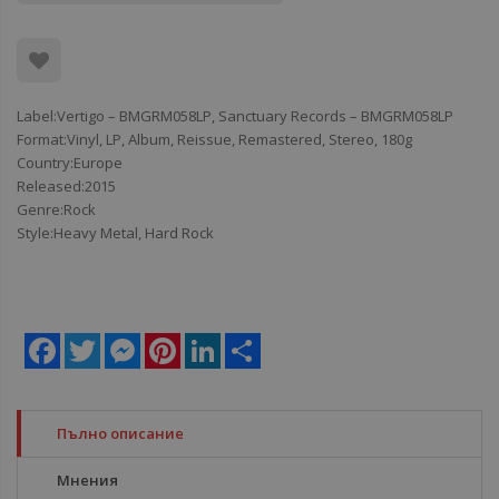
Label:Vertigo ‎– BMGRM058LP, Sanctuary Records ‎– BMGRM058LP
Format:Vinyl, LP, Album, Reissue, Remastered, Stereo, 180g
Country:Europe
Released:2015
Genre:Rock
Style:Heavy Metal, Hard Rock
Facebook
Twitter
Messenger
Pinterest
LinkedIn
Share
Пълно описание
Мнения