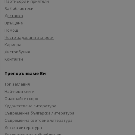
Партньори и приятели
За библиотеки
Доставка
Връщане
Помощ
Често задавани въпроси
Кариера
Дистрибуция
Контакти
Препоръчваме Ви
Топ заглавия
Най-нови книги
Очаквайте скоро
Художествена литература
Съвременна българска литература
Съвременна световна литература
Детска литература
Литература за тийнейджъри