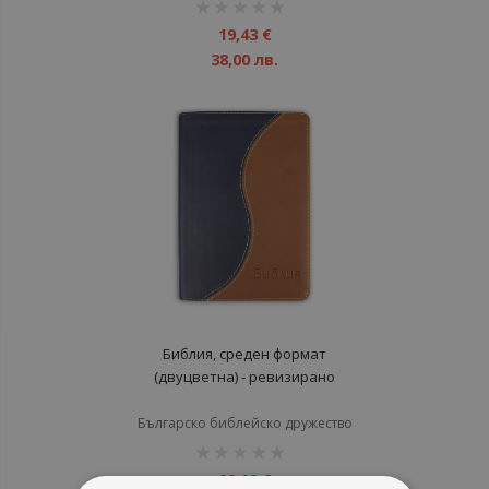
рейтинг:
1%
19,43 €
38,00 лв.
Библия, среден формат
(двуцветна) - ревизирано
издание
Българско библейско дружество
рейтинг:
1%
28,12 €