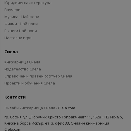
Юридическа литература
Ваучери
Музика - Най-нови
Филми - Най-нови
Е-книги Най-нови
Настолни игри
Сиела
Книжарници Сиела
Издателство Сиела
Справочен и правен софтуер Сиела
Проекти и обучения Сиела
Контакти
Онлайн книжарница Сиела -
Ciela.com
гр. София, ул. „Поручик Христо Топракчиев“ 11, 1528 НПЗ Искър,
Книжна борса Искър, ет. 3, офис 33, Онлайн книжарница
Ciela.com