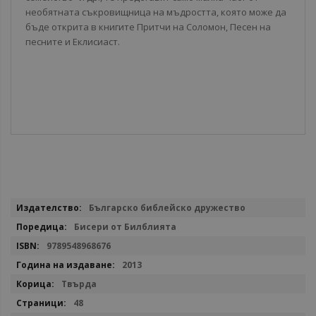
необятната съкровищница на мъдростта, която може да
бъде открита в книгите Притчи на Соломон, Песен на
песните и Еклисиаст.
Повече
Българско библейско дружество
информация
Бисери от Билблията
9789548968676
2013
Твърда
48