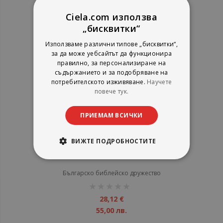
55,00 лв.
Ciela.com използва
„бисквитки“
Използваме различни типове „бисквитки“,
за да може уебсайтът да функционира
правилно, за персонализиране на
съдържанието и за подобряване на
потребителското изживяване.
Научете
повече тук.
ПРИЕМАМ ВСИЧКИ
ВИЖТЕ ПОДРОБНОСТИТЕ
Библия (среден формат, бяла) -
ревизирано издание
Българско библейско дружество
рейтинг:
1%
28,12 €
55,00 лв.