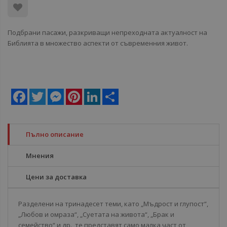
Подбрани пасажи, разкриващи непреходната актуалност на
Библията в множество аспекти от съвременния живот.
Facebook
Twitter
Messenger
Pinterest
LinkedIn
Share
Пълно описание
Мнения
Цени за доставка
Разделени на тринадесет теми, като „Мъдрост и глупост“,
„Любов и омраза“, „Суетата на живота“, „Брак и
семейство“ и др., те представят само малка част от