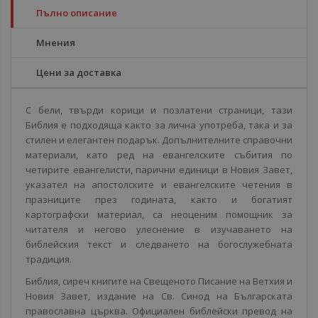
Пълно описание
Мнения
Цени за доставка
С бели, твърди корици и позлатени страници, тази
Библия е подходяща както за лична употреба, така и за
стилен и елегантен подарък. Допълнителните справочни
материали, като ред на евангелските събития по
четирите евангелисти, парични единици в Новия Завет,
указател на апостолските и евангелските четения в
празниците през годината, както и богатият
картографски материал, са неоценим помощник за
читателя и негово улеснение в изучаването на
библейския текст и следването на богослужебната
традиция.
Библия, сиреч книгите на Свещеното Писание на Ветхия и
Новия Завет, издание на Св. Синод на Българската
православна църква. Официален библейски превод на