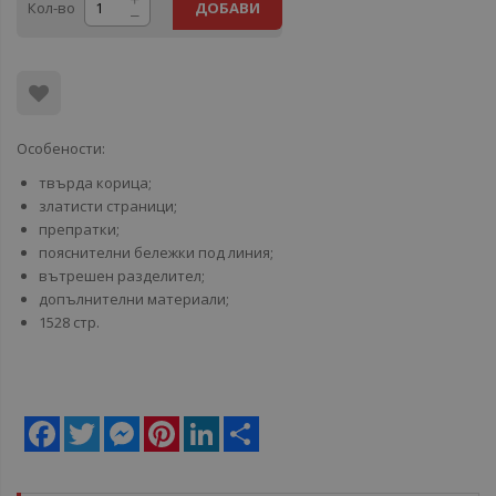
Кол-во
ДОБАВИ
Особености:
твърда корица;
златисти страници;
препратки;
пояснителни бележки под линия;
вътрешен разделител;
допълнителни материали;
1528 стр.
Facebook
Twitter
Messenger
Pinterest
LinkedIn
Share