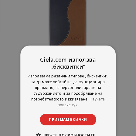
Ciela.com използва
Библия, среден формат
„бисквитки“
(двуцветна) - ревизирано
издание
Използваме различни типове „бисквитки“,
Българско библейско дружество
за да може уебсайтът да функционира
рейтинг:
правилно, за персонализиране на
съдържанието и за подобряване на
1%
28,12 €
потребителското изживяване.
Научете
55,00 лв.
повече тук.
ПРИЕМАМ ВСИЧКИ
ВИЖТЕ ПОДРОБНОСТИТЕ