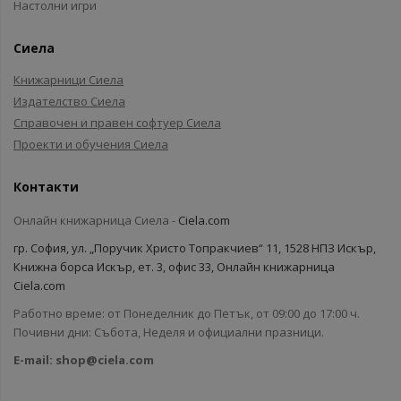
Настолни игри
Сиела
Книжарници Сиела
Издателство Сиела
Справочен и правен софтуер Сиела
Проекти и обучения Сиела
Контакти
Онлайн книжарница Сиела -
Ciela.com
гр. София, ул. „Поручик Христо Топракчиев“ 11, 1528 НПЗ Искър,
Книжна борса Искър, ет. 3, офис 33, Онлайн книжарница
Ciela.com
Работно време: от Понеделник до Петък, от 09:00 до 17:00 ч.
Почивни дни: Събота, Неделя и официални празници.
E-mail:
shop@ciela.com