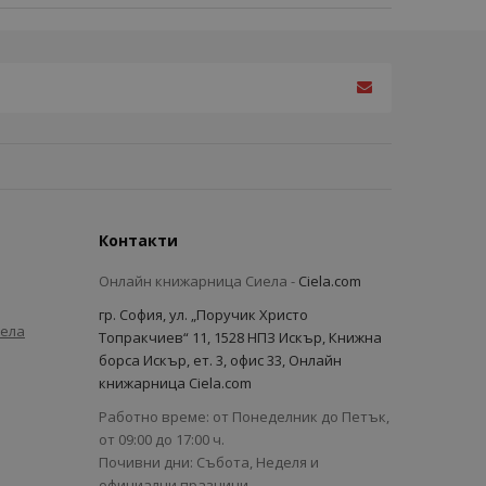
Контакти
Онлайн книжарница Сиела -
Ciela.com
гр. София, ул. „Поручик Христо
иела
Топракчиев“ 11, 1528 НПЗ Искър, Книжна
борса Искър, ет. 3, офис 33, Онлайн
книжарница Ciela.com
Работно време: от Понеделник до Петък,
от 09:00 до 17:00 ч.
Почивни дни: Събота, Неделя и
официални празници.