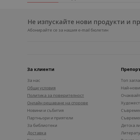
Не изпускайте нови продукти и 
Абонирайте се за нашия e-mail бюлетин
За клиенти
Препор
За нас
Топ загл
Общи условия
Най-нови
Политика за поверителност
Очаквайт
Онлайн решаване на спорове
Художест
Новини и събития
Съвремен
Партньори и приятели
Съвремен
За библиотеки
Детска л
Доставка
Литерату