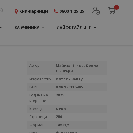
0
Книжарници
0800 1 25 25
ЗА УЧЕНИКА
ЛАЙФСТАЙЛ И IT
Повече
Автор
Майкъл Егнър, Дениз
информация
О’Лиъри
Издателство
Изток - Запад
ISBN
9786190116905
Година на
2025
издаване
Корица
мека
Страници
280
Формат
14х21,5
Език
български