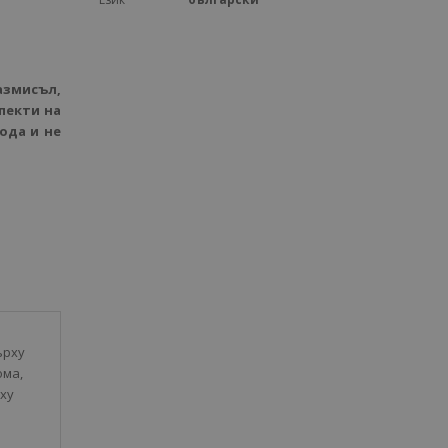
змисъл,
пекти на
ода и не
ърху
ома,
рху