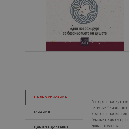
Пълно описание
Авторът представя 
сиамски близнаци с
Мнения
които въпреки това
близките до смъртт
доказателства за 
Цени за доставка