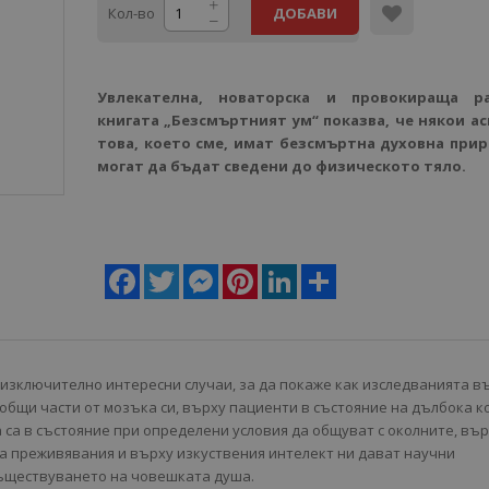
Кол-во
ДОБАВИ
Увлекателна, новаторска и провокираща ра
книгата „Безсмъртният ум“ показва, че някои ас
това, което сме, имат безсмъртна духовна прир
могат да бъдат сведени до физическото тяло.
Facebook
Twitter
Messenger
Pinterest
LinkedIn
Share
изключително интересни случаи, за да покаже как изследванията в
 общи части от мозъка си, върху пациенти в състояние на дълбока к
 са в състояние при определени условия да общуват с околните, въ
а преживявания и върху изкуствения интелект ни дават научни
съществуването на човешката душа.