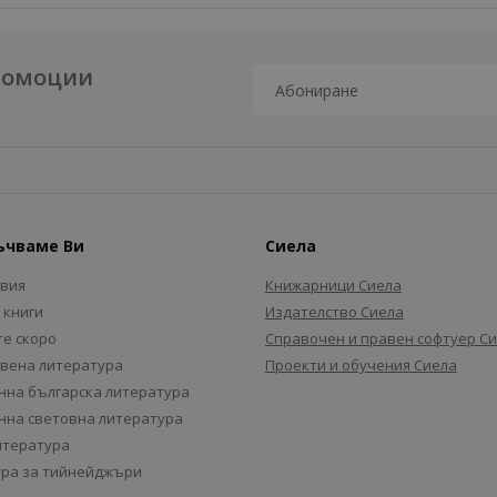
промоции
ъчваме Ви
Сиела
авия
Книжарници Сиела
 книги
Издателство Сиела
е скоро
Справочен и правен софтуер С
вена литература
Проекти и обучения Сиела
на българска литература
на световна литература
итература
ра за тийнейджъри