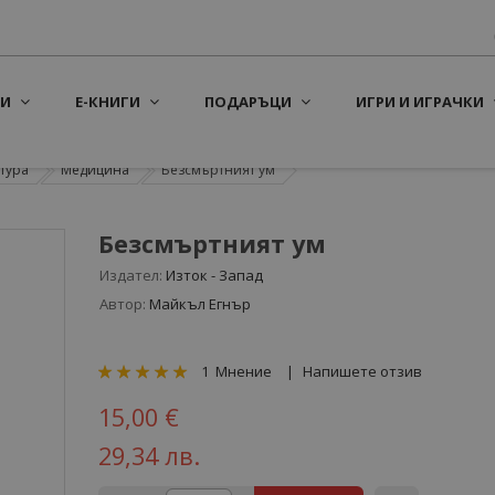
И
Е-КНИГИ
ПОДАРЪЦИ
ИГРИ И ИГРАЧКИ
тура
Медицина
Безсмъртният ум
Безсмъртният ум
Издател:
Изток - Запад
Автор:
Майкъл Егнър
рейтинг:
1
Мнение
Напишете отзив
100
100
% of
15,00 €
29,34 лв.