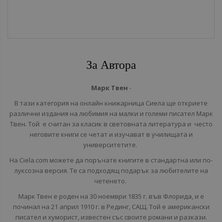
За Автора
Марк Твен
-
В тази категория на онлайн книжарница Сиела ще откриете
различни издания на любимия на малки и големи писател Марк
Твен. Той е считан за класик в световната литература и често
неговите книги се четат и изучават в училищата и
университетите.
На Ciela.com можете да поръчате книгите в стандартна или по-
луксозна версия. Те са подходящ подарък за любителите на
четенето.
Марк Твен е роден на 30 ноември 1835 г. във Флоридa, и е
починал на 21 април 1910 г. в Рединг, САЩ. Той е американски
писател и хуморист, известен със своите романи и разкази.