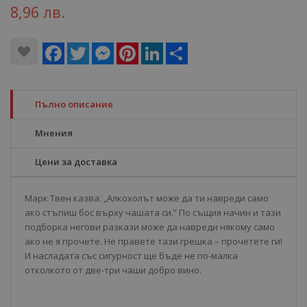
8,96 лв.
Facebook
Twitter
Messenger
Pinterest
LinkedIn
Share
Пълно описание
Мнения
Цени за доставка
Марк Твен казва: „Алкохолът може да ти навреди само
ако стъпиш бос върху чашата си.” По същия начин и тази
подборка негови разкази може да навреди някому само
ако не я прочете. Не правете тази грешка – прочетете ги!
И насладата със сигурност ще бъде не по-малка
отколкото от две-три чаши добро вино.