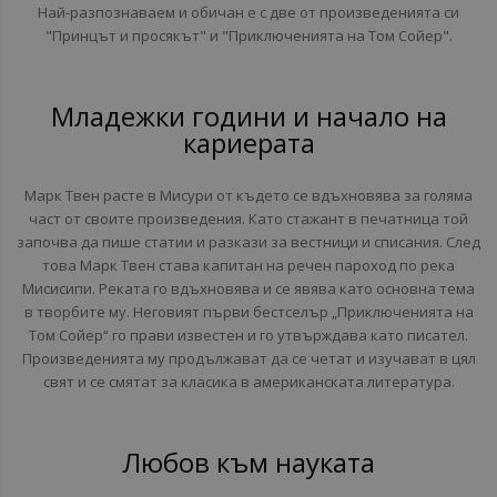
Най-разпознаваем и обичан е с две от произведенията си
"Принцът и просякът" и "Приключенията на Том Сойер".
Младежки години и начало на
кариерата
Марк Твен расте в Мисури от където се вдъхновява за голяма
част от своите произведения. Като стажант в печатница той
започва да пише статии и разкази за вестници и списания. След
това Марк Твен става капитан на речен пароход по река
Мисисипи. Реката го вдъхновява и се явява като основна тема
в творбите му. Неговият първи бестселър „Приключенията на
Том Сойер“ го прави известен и го утвърждава като писател.
Произведенията му продължават да се четат и изучават в цял
свят и се смятат за класика в американската литература.
Любов към науката