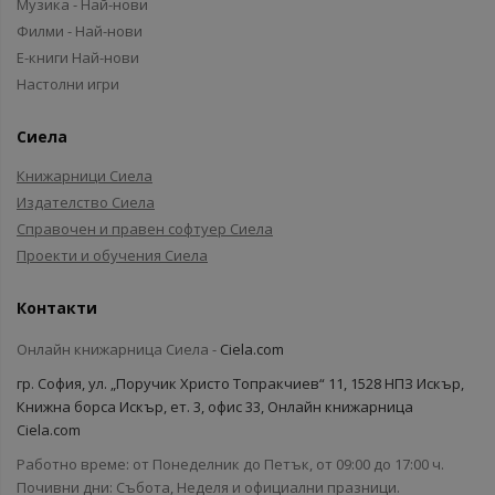
Музика - Най-нови
Филми - Най-нови
Е-книги Най-нови
Настолни игри
Сиела
Книжарници Сиела
Издателство Сиела
Справочен и правен софтуер Сиела
Проекти и обучения Сиела
Контакти
Онлайн книжарница Сиела -
Ciela.com
гр. София, ул. „Поручик Христо Топракчиев“ 11, 1528 НПЗ Искър,
Книжна борса Искър, ет. 3, офис 33, Онлайн книжарница
Ciela.com
Работно време: от Понеделник до Петък, от 09:00 до 17:00 ч.
Почивни дни: Събота, Неделя и официални празници.