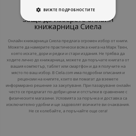
ВИЖТЕ ПОДРОБНОСТИТЕ
Защо да изберете онлайн
книжарница Сиела
Онлайн книжарница Сиела предлага огромен избор от книги.
Можете да намерите практически всяка книга на Марк Твен,
която искате, дори и редки и стари издания. Не трябва да
ходите лично до книжарница, можете да поръчате книгата от
вашия компютър, таблет или смартфон и да я получите на
място по ваш избор. В Ciela.com има подробни описания и
рецензии на книгите, които ви помагат да вземете
информирано решение за закупуване. При пазаруване онлайн
често се предлагат по-добри цени и отстъпки в сравнение с
физическите магазини. Условията за поръчка и доставка са
изключително удобни и ще задоволят всичките ви очаквания.
Не се колебайте, а поръчайте още сега!