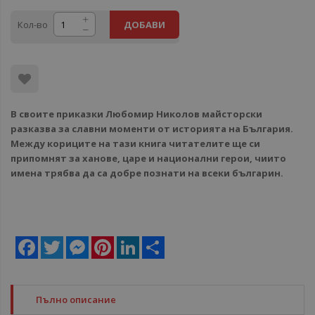
Кол-во
ДОБАВИ
В своите приказки Любомир Николов майсторски
разказва за славни моменти от историята на България.
Между кориците на тази книга читателите ще си
припомнят за ханове, царе и национални герои, чиито
имена трябва да са добре познати на всеки българин.
Facebook
Twitter
Messenger
Pinterest
LinkedIn
Share
Пълно описание