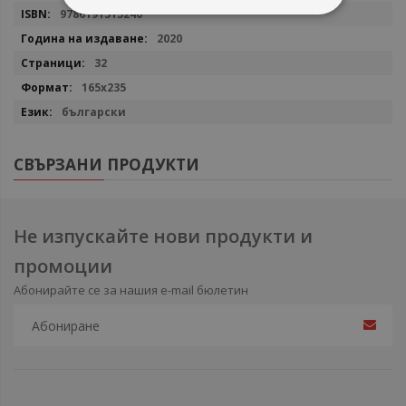
9786191515240
2020
32
165x235
български
СВЪРЗАНИ ПРОДУКТИ
Не изпускайте нови продукти и
промоции
Абонирайте се за нашия e-mail бюлетин