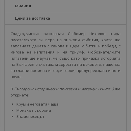
Мнения
Цени за доставка
Сладкодумният разказвач Любомир Николов спира
писателското си перо на знакови събития, които ще
запознаят децата с ханове и царе, с битки и победи, с
мигове на изпитания и на триумф. Любознателните
читатели ще научат, че също като приказка историята
на България е скътала мъдростта на вековете, нашепва
за славни времена и горди герои, предупреждава и носи
поука.
В
Български исторически приказки и легенди - книга 3
ще
откриете:
Крум и неговата чаша
Монахът с корона
Знаменосецът