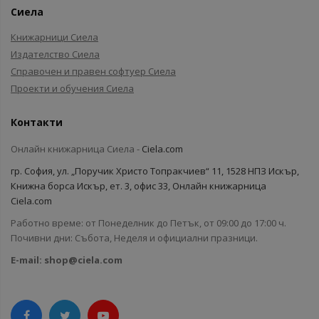
Сиела
Книжарници Сиела
Издателство Сиела
Справочен и правен софтуер Сиела
Проекти и обучения Сиела
Контакти
Онлайн книжарница Сиела -
Ciela.com
гр. София, ул. „Поручик Христо Топракчиев“ 11, 1528 НПЗ Искър,
Книжна борса Искър, ет. 3, офис 33, Онлайн книжарница
Ciela.com
Работно време: от Понеделник до Петък, от 09:00 до 17:00 ч.
Почивни дни: Събота, Неделя и официални празници.
E-mail:
shop@ciela.com