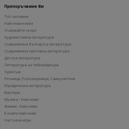
Препоръчваме Ви
Топ заглавия
Най-нови книги
Очаквайте скоро
Художествена литература
Съвременна българска литература
Съвременна световна литература
Детска литература
Литература за тийнейджъри
Туризъм
Речници, Разговорници, Самоучители
Юридическа литература
Ваучери
Музика - Най-нови
Филми - Най-нови
Е-книги Най-нови
Настолни игри