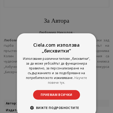
За Автора
Любомир Николов
-
Любомир Николов
е писател с повече от 50 приказки зад
Ciela.com използва
гърба си, преводач на култовия труд „Властелинът на
„бисквитки“
пръстените“ и автор на десетки книги-игри под псевдонима
Колин Уолъмбъри. Сред последните му постижения са
Използваме различни типове „бисквитки“,
чудесният нов превод на „Малкият принц“ и веселата книжка
за да може уебсайтът да функционира
„Азбучни гатанки“, отличена с второ място на конкурса
правилно, за персонализиране на
„Бисерче вълшебно“.
съдържанието и за подобряване на
потребителското изживяване.
Научете
повече тук.
ПРИЕМАМ ВСИЧКИ
Повече
Любомир Николов
информация
ВИЖТЕ ПОДРОБНОСТИТЕ
СофтПрес