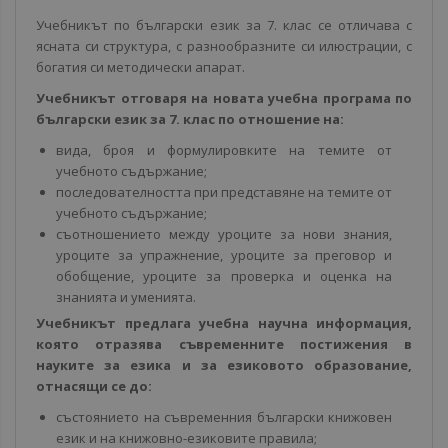
Учебникът по български език за 7. клас се отличава с
ясната си структура, с разнообразните си илюстрации, с
богатия си методически апарат.
Учебникът отговаря на новата учебна програма по
български език за 7. клас по отношение на:
вида, броя и формулировките на темите от
учебното съдържание;
последователността при представяне на темите от
учебното съдържание;
съотношението между уроците за нови знания,
уроците за упражнение, уроците за преговор и
обобщение, уроците за проверка и оценка на
знанията и уменията.
Учебникът предлага учебна научна информация,
която отразява съвременните постижения в
науките за езика и за езиковото образование,
отнасящи се до:
състоянието на съвременния български книжовен
език и на книжовно-езиковите правила;