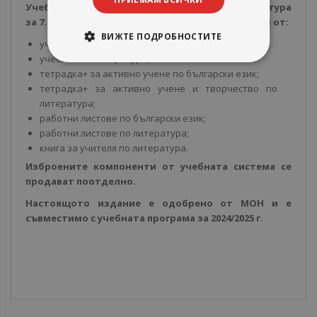
Учебната система по български език и литература
за 7. клас на издателство Булвест-2000 се състои от:
ВИЖТЕ ПОДРОБНОСТИТЕ
учебник по български език;
учебник по литература;
тетрадка+ за активно учене по български език;
тетрадка+ за активно учене и творчество по
литература;
работни листове по български език;
работни листове по литература;
книга за учителя по литература.
Изброените компоненти от учебната система се
продават поотделно.
Настоящото издание е одобрено от МОН и е
съвместимо с учебната програма за 2024/2025 г.