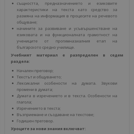
същността, предназначението и езиковите
характеристики на текста като средство за
размяна на информация в процесите на речевото
общуване;
начините за развиване и усъвършенстване на
езиковата и на функционалната грамотност на
учениците от прогимназиалния етап на
българското средно училище.
Учебният материал е разпределен в седем
раздела:
Начален преговор;
Текстът и общуването;
Лексикални особености на думата. Звукови
промени в думата;
Думата в изречението и в текста. Особености на
глагола;
Изречението в текста;
Възприемане и създаване на текстове;
Годишен преговор.
Уроците за нови знания включват: