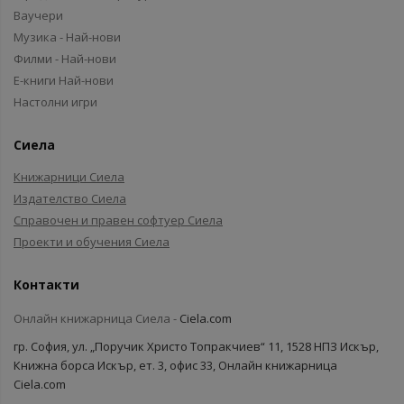
Ваучери
Музика - Най-нови
Филми - Най-нови
Е-книги Най-нови
Настолни игри
Сиела
Книжарници Сиела
Издателство Сиела
Справочен и правен софтуер Сиела
Проекти и обучения Сиела
Контакти
Онлайн книжарница Сиела -
Ciela.com
гр. София, ул. „Поручик Христо Топракчиев“ 11, 1528 НПЗ Искър,
Книжна борса Искър, ет. 3, офис 33, Онлайн книжарница
Ciela.com