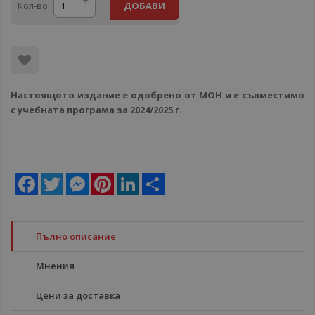
Кол-во
ДОБАВИ
Настоящото издание е одобрено от МОН и е съвместимо
с учебната програма за 2024/2025 г.
Facebook
Twitter
Messenger
Pinterest
LinkedIn
Share
Пълно описание
Мнения
Цени за доставка