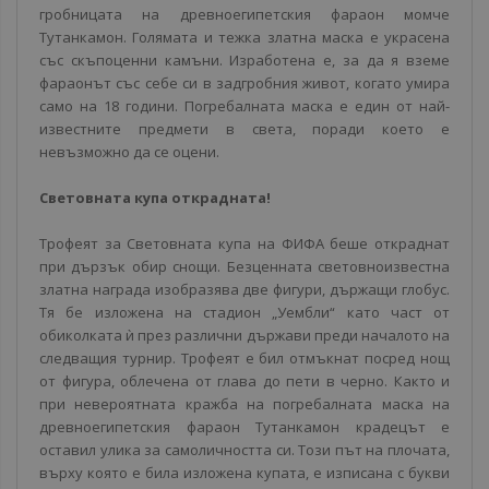
гробницата на древноегипетския фараон момче
Тутанкамон. Голямата и тежка златна маска е украсена
със скъпоценни камъни. Изработена е, за да я вземе
фараонът със себе си в задгробния живот, когато умира
само на 18 години. Погребалната маска е един от най-
известните предмети в света, поради което е
невъзможно да се оцени.
Световната купа открадната!
Трофеят за Световната купа на ФИФА беше откраднат
при дързък обир снощи. Безценната световноизвестна
златна награда изобразява две фигури, държащи глобус.
Тя бе изложена на стадион „Уембли“ като част от
обиколката ѝ през различни държави преди началото на
следващия турнир. Трофеят е бил отмъкнат посред нощ
от фигура, облечена от глава до пети в черно. Както и
при невероятната кражба на погребалната маска на
древноегипетския фараон Тутанкамон крадецът е
оставил улика за самоличността си. Този път на плочата,
върху която е била изложена купата, е изписана с букви