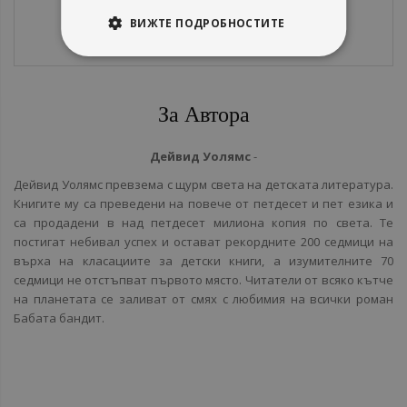
ВИЖТЕ ПОДРОБНОСТИТЕ
За Автора
Дейвид Уолямс
-
Дейвид Уолямс превзема с щурм света на детската литература.
Книгите му са преведени на повече от петдесет и пет езика и
са продадени в над петдесет милиона копия по света. Те
постигат небивал успех и остават рекордните 200 седмици на
върха на класациите за детски книги, а изумителните 70
седмици не отстъпват първото място. Читатели от всяко кътче
на планетата се заливат от смях с любимия на всички роман
Бабата бандит.