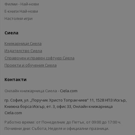
Филми - Най-нови
Е-книги Най-нови
Настолни игри
Сиела
Книжарници Сиела
Издателство Сиела
Справочен и правен софтуер Сиела
Проекти и обучения Сиела
Контакти
Онлайн книжарница Сиела -
Ciela.com
гр. София, ул. „Поручик Христо Топракчиев“ 11, 1528 НПЗ Искър,
Книжна борса Искър, ет. 3, офис 33, Онлайн книжарница
Ciela.com
Работно време: от Понеделник до Петък, от 09:00 до 17:00 ч.
Почивни дни: Събота, Неделя и официални празници.