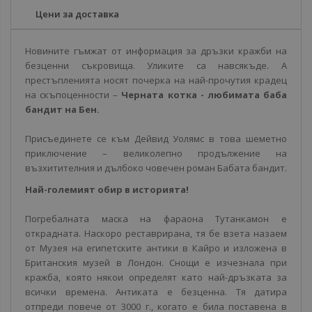
Цени за доставка
Новините гъмжат от информация за дръзки кражби на
безценни съкровища. Уликите са навсякъде. А
престъпленията носят почерка на най-прочутия крадец
на скъпоценности –
Черната котка - любимата баба
бандит на Бен.
Присъединете се към Дейвид Уолямс в това шеметно
приключение – великолепно продължение на
възхитителния и дълбоко човечен роман Бабата бандит.
Най-големият обир в историята!
Погребалната маска на фараона Тутанкамон е
открадната. Наскоро реставрирана, тя бе взета назаем
от Музея на египетските антики в Кайро и изложена в
Британския музей в Лондон. Снощи е изчезнала при
кражба, която някои определят като най-дръзката за
всички времена. Антиката е безценна. Тя датира
отпреди повече от 3000 г., когато е била поставена в