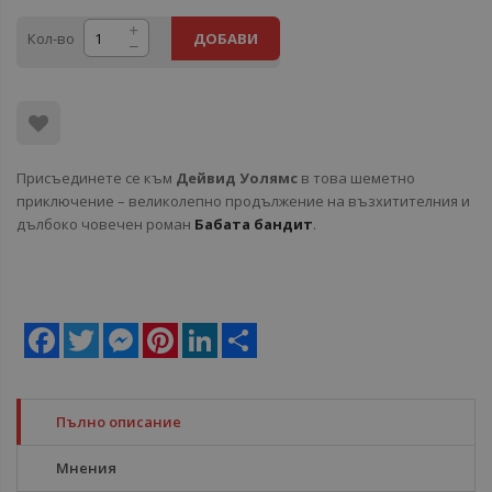
Кол-во
ДОБАВИ
Присъединете се към
Дейвид
Уолямс
в това шеметно
приключение – великолепно продължение на възхитителния и
дълбоко човечен роман
Бабата
бандит
.
Facebook
Twitter
Messenger
Pinterest
LinkedIn
Share
Пълно описание
Мнения