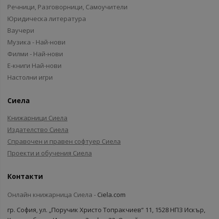
Речници, Разговорници, Самоучители
Юридическа литература
Ваучери
Музика - Най-нови
Филми - Най-нови
Е-книги Най-нови
Настолни игри
Сиела
Книжарници Сиела
Издателство Сиела
Справочен и правен софтуер Сиела
Проекти и обучения Сиела
Контакти
Онлайн книжарница Сиела -
Ciela.com
гр. София, ул. „Поручик Христо Топракчиев“ 11, 1528 НПЗ Искър,