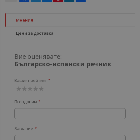
Мнения
Цени за доставка
Вие оценявате:
Българско-испански речник
Вашият рейтинг
1
2
3
4
5
Псевдоним
звезда
звезди
звезди
звезди
звезди
Заглавие