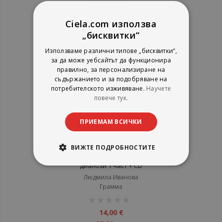
1%
6,00 €
11,73 лв.
Ciela.com използва
„бисквитки“
Използваме различни типове „бисквитки“,
за да може уебсайтът да функционира
правилно, за персонализиране на
съдържанието и за подобряване на
потребителското изживяване.
Научете
повече тук.
ПРИЕМАМ ВСИЧКИ
ВИЖТЕ ПОДРОБНОСТИТЕ
Немски език - самоучител в
диалози 1 част + CD
Людмила Иванова
Грамма
рейтинг:
1%
14,00 €