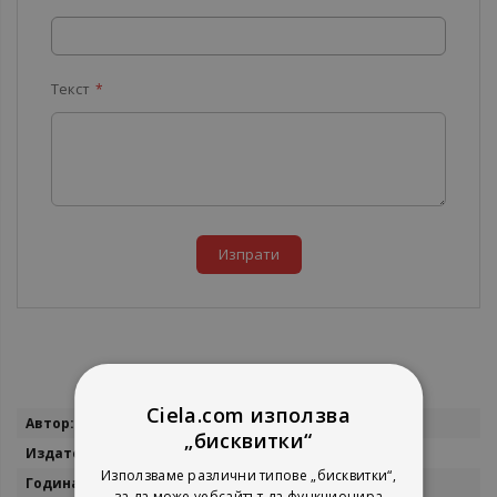
Текст
Изпрати
Ciela.com използва
Повече
Борис Акунин
„бисквитки“
информация
Еднорог
Използваме различни типове „бисквитки“,
2002
за да може уебсайтът да функционира