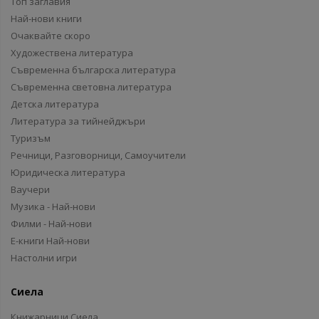
Топ заглавия
Най-нови книги
Очаквайте скоро
Художествена литература
Съвременна българска литература
Съвременна световна литература
Детска литература
Литература за тийнейджъри
Туризъм
Речници, Разговорници, Самоучители
Юридическа литература
Ваучери
Музика - Най-нови
Филми - Най-нови
Е-книги Най-нови
Настолни игри
Сиела
Книжарници Сиела