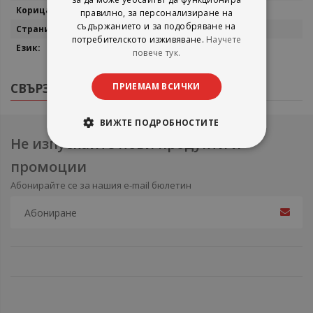
Меки корици
правилно, за персонализиране на
съдържанието и за подобряване на
252
потребителското изживяване.
Научете
Български
повече тук.
СВЪРЗАНИ ПРОДУКТИ
ПРИЕМАМ ВСИЧКИ
ВИЖТЕ ПОДРОБНОСТИТЕ
Не изпускайте нови продукти и
промоции
Абонирайте се за нашия e-mail бюлетин