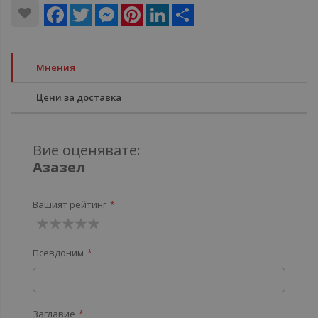
Facebook
Twitter
Messenger
Pinterest
LinkedIn
Share
Мнения
Цени за доставка
Вие оценявате:
Азазел
Вашият рейтинг
1
2
3
4
5
Псевдоним
звезда
звезди
звезди
звезди
звезди
Заглавие