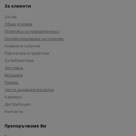
За клиенти
За нас
Общи условия
Политика за поверителност
Онлайн решаване на спорове
Новини и събития
Партньори и приятели
За библиотеки
Доставка
Връщане
Помощ
Често задавани въпроси
Кариера
Дистрибуция
Контакти
Препоръчваме Ви