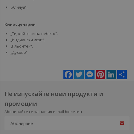
„Алилуя“.
Киносценарии
„Ти, който си на небето“.
„Индиански игри“.
„Пльонтек“.
„Духове“.
Facebook
Twitter
Messenger
Pinterest
LinkedIn
Sha
Не изпускайте нови продукти и
промоции
Абонирайте се за нашия e-mail бюлетин