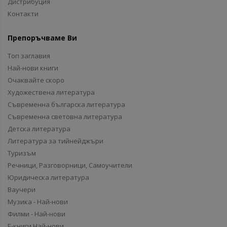
Дистрибуция
Контакти
Препоръчваме Ви
Топ заглавия
Най-нови книги
Очаквайте скоро
Художествена литература
Съвременна българска литература
Съвременна световна литература
Детска литература
Литература за тийнейджъри
Туризъм
Речници, Разговорници, Самоучители
Юридическа литература
Ваучери
Музика - Най-нови
Филми - Най-нови
Е-книги Най-нови