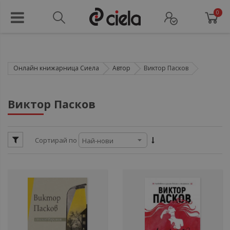
0
Онлайн книжарница Сиела
Автор
Виктор Пасков
ули
Виктор Пасков
ул
Сортирай по
ули
ули
ули
ули