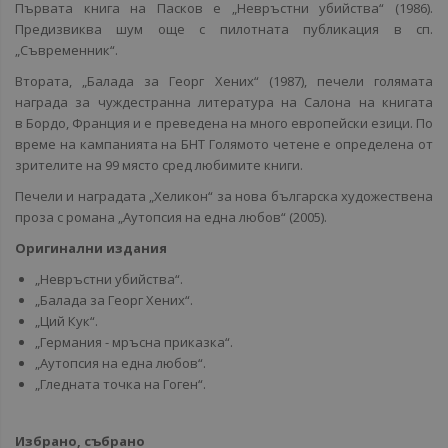
Първата книга на Пасков е „Невръстни убийства“ (1986).
Предизвиква шум още с пилотната публикация в сп.
„Съвременник“.
Втората, „Балада за Георг Хених“ (1987), печели голямата
награда за чуждестранна литература на Салона на книгата
в Бордо, Франция и е преведена на много европейски езици. По
време на кампанията на БНТ Голямото четене е определена от
зрителите на 99 място сред любимите книги.
Печели и наградата „Хеликон“ за нова българска художествена
проза с романа „Аутопсия на една любов“ (2005).
Оригинални издания
„Невръстни убийства“.
„Балада за Георг Хених“.
„Ций Кук“.
„Германия - мръсна приказка“.
„Аутопсия на една любов“.
„Гледната точка на Гоген“.
Избрано, събрано