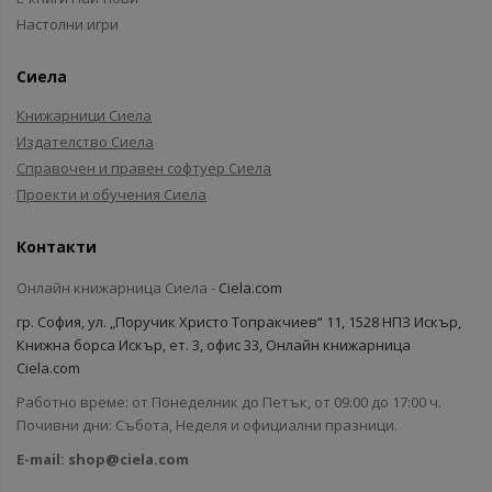
Настолни игри
Сиела
Книжарници Сиела
Издателство Сиела
Справочен и правен софтуер Сиела
Проекти и обучения Сиела
Контакти
Онлайн книжарница Сиела -
Ciela.com
гр. София, ул. „Поручик Христо Топракчиев“ 11, 1528 НПЗ Искър,
Книжна борса Искър, ет. 3, офис 33, Онлайн книжарница
Ciela.com
Работно време: от Понеделник до Петък, от 09:00 до 17:00 ч.
Почивни дни: Събота, Неделя и официални празници.
E-mail:
shop@ciela.com