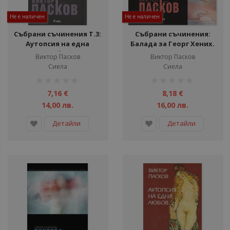
Не е наличен
Не е наличен
Събрани съчинения Т.3:
Събрани съчинения:
Аутопсия на една
Балада за Георг Хених.
любов
Германия, мръсна
Виктор Пасков
Виктор Пасков
приказка - том 2
Сиела
Сиела
рейтинг:
рейтинг:
1%
1%
7,16 €
8,18 €
14,00 лв.
16,00 лв.
Детайли
Детайли