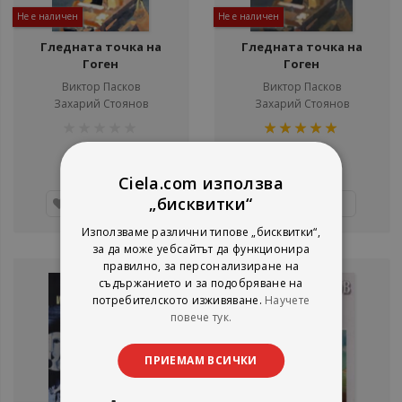
Не е наличен
Не е наличен
Гледната точка на
Гледната точка на
Гоген
Гоген
Виктор Пасков
Виктор Пасков
Захарий Стоянов
Захарий Стоянов
рейтинг:
рейтинг:
1%
100%
4,09 €
4,09 €
8,00 лв.
8,00 лв.
Ciela.com използва
„бисквитки“
Детайли
Детайли
Използваме различни типове „бисквитки“,
за да може уебсайтът да функционира
правилно, за персонализиране на
съдържанието и за подобряване на
потребителското изживяване.
Научете
повече тук.
ПРИЕМАМ ВСИЧКИ