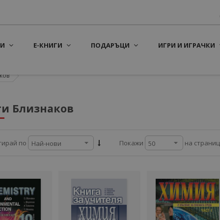
И
Е-КНИГИ
ПОДАРЪЦИ
ИГРИ И ИГРАЧКИ
ков
ги Близнаков
на страни
тирай по
Покажи