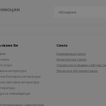
промоции
ъчваме Ви
Сиела
авия
Книжарници Сиела
 книги
Издателство Сиела
е скоро
Справочен и правен софтуер С
вена литература
Проекти и обучения Сиела
на българска литература
на световна литература
итература
ра за тийнейджъри
 Разговорници, Самоучители