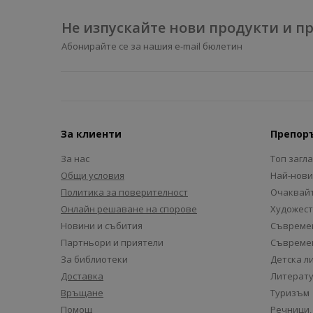
Не изпускайте нови продукти и 
Абонирайте се за нашия e-mail бюлетин
За клиенти
Препор
За нас
Топ загл
Общи условия
Най-нови
Политика за поверителност
Очаквайт
Онлайн решаване на спорове
Художест
Новини и събития
Съвремен
Партньори и приятели
Съвремен
За библиотеки
Детска л
Доставка
Литерату
Връщане
Туризъм
Помощ
Речници,