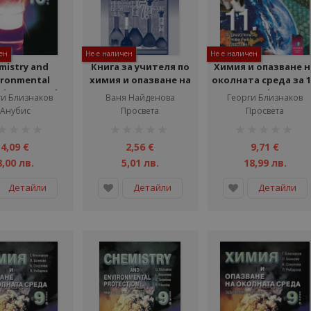
ен
Не е наличен
Не е наличен
mistry and
Книга за учителя по
Химия и опазване н
ironmental
химия и опазване на
околната среда за 1
tion 10. grade
околната среда за 7.
клас - Профилиран
ги Близнаков
Ваня Найденова
Георги Близнаков
extbook)
клас
подготовка - I час
Анубис
Просвета
Просвета
тинг:
рейтинг:
рейтинг:
1%
1%
4,09 €
2,56 €
9,71 €
8,00 лв.
5,01 лв.
18,99 лв.
Детайли
Детайли
Детайли