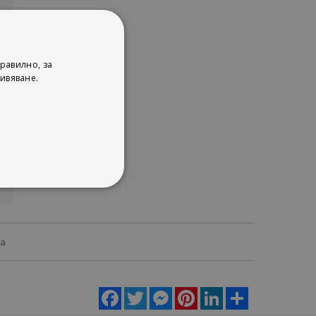
а
равилно, за
.
ивяване.
)
Антоанета Обретенова-Соколова
ца
Facebook
Twitter
Messenger
Pinterest
LinkedIn
Share