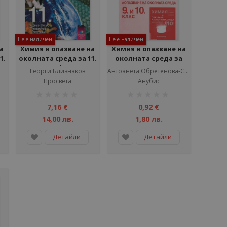
Не е наличен
Не е наличен
а
Химия и опазване на
Химия и опазване на
1.
околната среда за 11.
околната среда за
а
клас - Профилирана
9.-10. клас (книга за
Георги Близнаков
Антоанета Обретенова-Соколова
т
подготовка - II част -
учителя)
Просвета
Анубис
практикум - Просвета
рейтинг:
рейтинг:
1%
1%
7,16 €
0,92 €
14,00 лв.
1,80 лв.
Детайли
Детайли