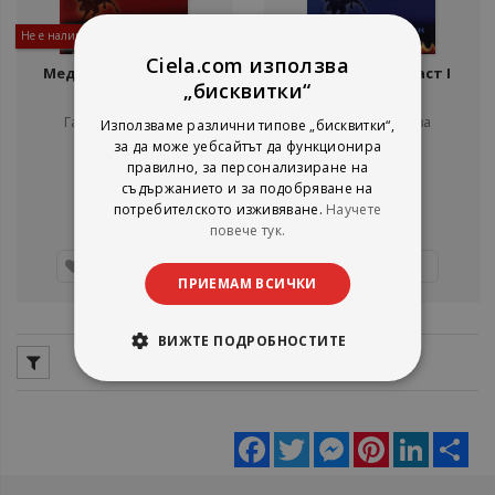
Не е наличен
Не е наличен
Ciela.com използва
Медальонът - част II
Медальонът - част I
„бисквитки“
Галина Златарева
Галина Златарева
Използваме различни типове „бисквитки“,
Архипелаг
Архипелаг
за да може уебсайтът да функционира
рейтинг:
рейтинг:
правилно, за персонализиране на
съдържанието и за подобряване на
1%
1%
10,17 €
9,71 €
потребителското изживяване.
Научете
19,89 лв.
18,99 лв.
повече тук.
Детайли
Детайли
ПРИЕМАМ ВСИЧКИ
ВИЖТЕ ПОДРОБНОСТИТЕ
Facebook
Twitter
Messenger
Pinterest
LinkedIn
Sha