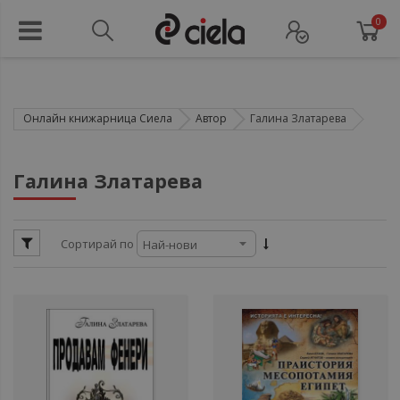
0
Онлайн книжарница Сиела
Автор
Галина Златарева
ули
Галина Златарева
ули
Сортирай по
ули
ули
ули
ули