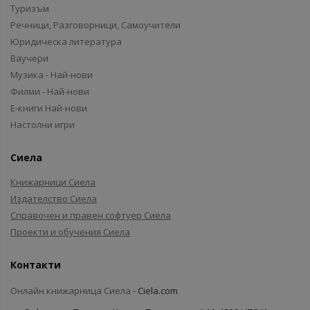
Туризъм
Речници, Разговорници, Самоучители
Юридическа литература
Ваучери
Музика - Най-нови
Филми - Най-нови
Е-книги Най-нови
Настолни игри
Сиела
Книжарници Сиела
Издателство Сиела
Справочен и правен софтуер Сиела
Проекти и обучения Сиела
Контакти
Онлайн книжарница Сиела -
Ciela.com