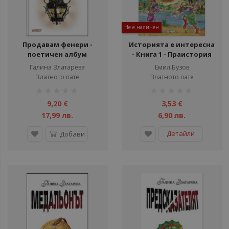
Не е наличен
Продавам фенери -
Историята е интересна
поетичен албум
- Книга 1 - Праистория
Месопотамия Египет
Галина Златарева
Емил Бузов
Златното пате
Златното пате
рейтинг:
рейтинг:
1%
1%
9,20 €
3,53 €
17,99 лв.
6,90 лв.
Детайли
Добави