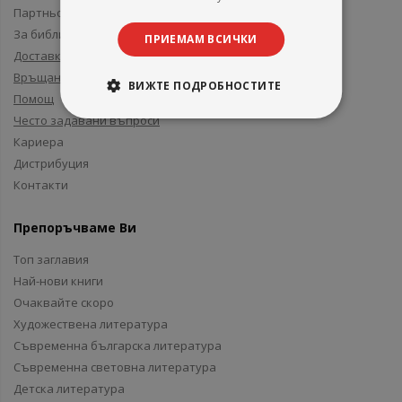
Партньори и приятели
За библиотеки
ПРИЕМАМ ВСИЧКИ
Доставка
Връщане
ВИЖТЕ ПОДРОБНОСТИТЕ
Помощ
Често задавани въпроси
Кариера
Дистрибуция
Контакти
Препоръчваме Ви
Топ заглавия
Най-нови книги
Очаквайте скоро
Художествена литература
Съвременна българска литература
Съвременна световна литература
Детска литература