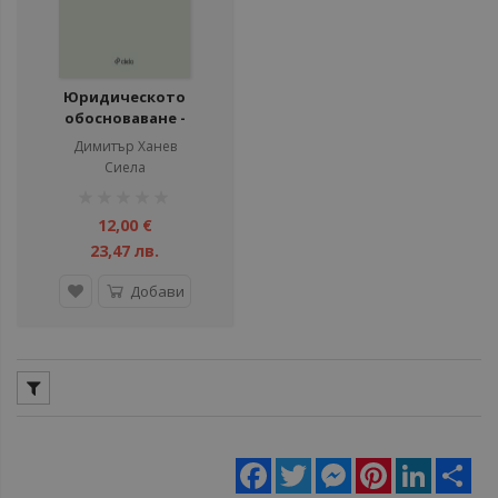
Юридическото
обосноваване -
Понятие и теория
Димитър Ханев
Сиела
рейтинг:
1%
12,00 €
23,47 лв.
Добави
Facebook
Twitter
Messenger
Pinterest
LinkedIn
Sha