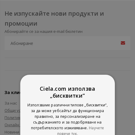
Не изпускайте нови продукти и
промоции
Абонирайте се за нашия e-mail бюлетин
Ciela.com използва
За клиенти
„бисквитки“
За нас
Използваме различни типове „бисквитки“,
Общи условия
за да може уебсайтът да функционира
правилно, за персонализиране на
Политика за поверителност
съдържанието и за подобряване на
Онлайн решаване на спорове
потребителското изживяване.
Научете
Новини и събития
повече тук.