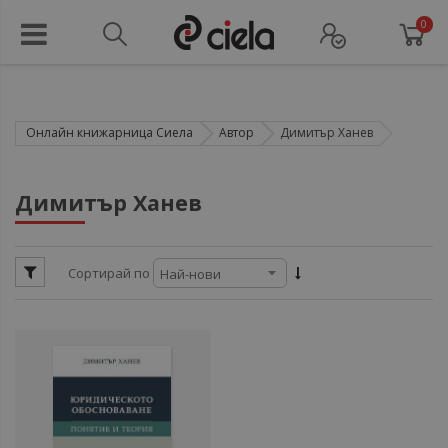
0
Онлайн книжарница Сиела
Автор
Димитър Ханев
ул
Димитър Ханев
ул
Сортирай по