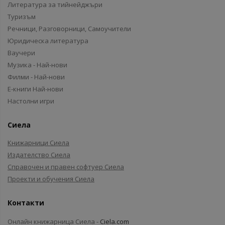
Литература за тийнейджъри
Туризъм
Речници, Разговорници, Самоучители
Юридическа литература
Ваучери
Музика - Най-нови
Филми - Най-нови
Е-книги Най-нови
Настолни игри
Сиела
Книжарници Сиела
Издателство Сиела
Справочен и правен софтуер Сиела
Проекти и обучения Сиела
Контакти
Онлайн книжарница Сиела -
Ciela.com