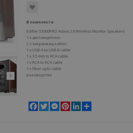
В комплекта:
Edifier S3000PRO Active 2.0 Wireless Monitor Speakers
1 x дистанционнo
2 x захранващ кабел
1 x USB-A to USB-B cable
1 x 3.5 mm to RCA cable
1 x RCA to RCA cable
1 x Fiber optic cable
ръководство
Facebook
Twitter
Messenger
Pinterest
LinkedIn
Share