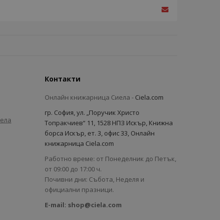
Контакти
Онлайн книжарница Сиела -
Ciela.com
гр. София, ул. „Поручик Христо
иела
Топракчиев“ 11, 1528 НПЗ Искър, Книжна
борса Искър, ет. 3, офис 33, Онлайн
книжарница Ciela.com
Работно време: от Понеделник до Петък,
от 09:00 до 17:00 ч.
Почивни дни: Събота, Неделя и
официални празници.
E-mail:
shop@ciela.com