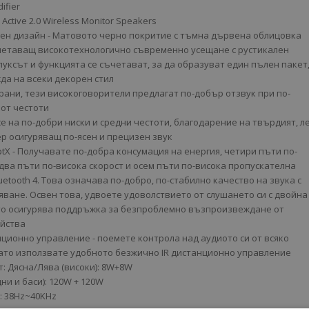
ifier
Active 2.0 Wireless Monitor Speakers
тен дизайн - Матовото черно покритие с тъмна дървена облицовка
четаващ високотехнологично съвременно усещане с рустикален
луксът и функцията се съчетават, за да образуват един пълен пакет
да на всеки декорен стил
рани, тези високоговорители предлагат по-добър отзвук при по-
от честоти
е на по-добри ниски и средни честоти, благодарение на твърдият, л
ер осигуряващ по-ясен и прецизен звук
aptX - Получавате по-добра консумация на енергия, четири пъти по-
 два пъти по-висока скорост и осем пъти по-висока пропускателна
uetooth 4. Това означава по-добро, по-стабилно качество на звука с
яване. Освен това, удвоете удоволствието от слушането си с двойна
то осигурява поддръжка за безпроблемно възпроизвеждане от
ойства
ционно управление - поемете контрола над аудиото си от всяко
 като използвате удобното безжично IR дистанционно управление
: Дясна/Лява (високи): 8W+8W
ни и баси): 120W + 120W
: 38Hz~40KHz