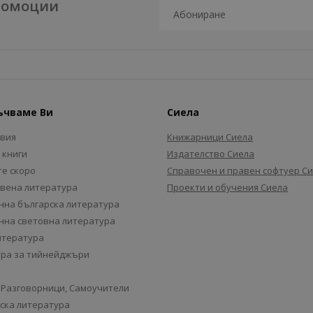
промоции
ъчваме Ви
Сиела
авия
Книжарници Сиела
 книги
Издателство Сиела
е скоро
Справочен и правен софтуер С
вена литература
Проекти и обучения Сиела
на българска литература
на световна литература
итература
ра за тийнейджъри
 Разговорници, Самоучители
ска литература