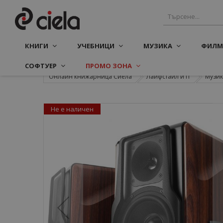
КНИГИ
УЧЕБНИЦИ
МУЗИКА
ФИЛМ
СОФТУЕР
ПРОМО ЗОНА
Онлайн книжарница Сиела
Лайфстайл и IT
Музик
Не е наличен