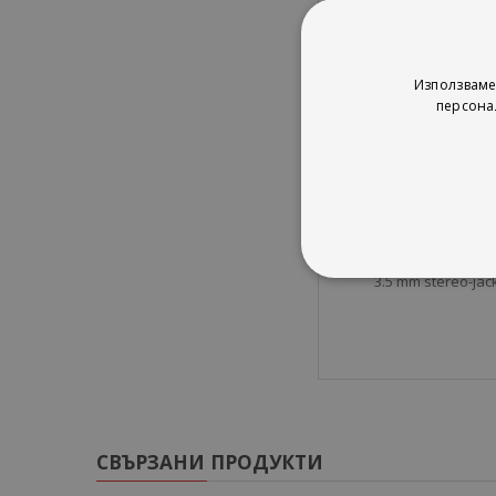
SNR: 85dB
Аудио входове: Lin
Честотен обхват 
Честотен обхват 
Използваме
RF Изходна мощно
персона
to 192KHz
Bluetooth V5.0 w
High-efficiency Cl
XLR Balanced input
Electronic crosso
on DSP
Съвместимост: в
3.5 mm stereo-jac
СВЪРЗАНИ ПРОДУКТИ