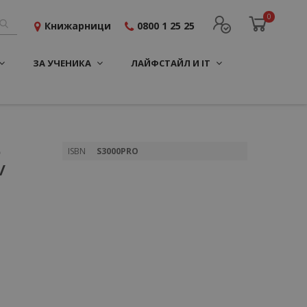
0
Книжарници
0800 1 25 25
ЗА УЧЕНИКА
ЛАЙФСТАЙЛ И IT
o
Повече
ISBN
S3000PRO
информация
/