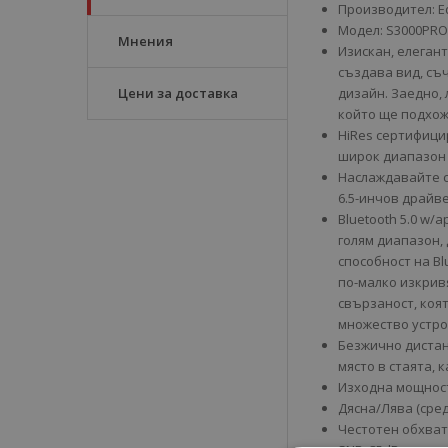
Производител: Ed
Модел: S3000PRO 
Мнения
Изискан, елеган
създава вид, съ
Цени за доставка
дизайн. Заедно, 
който ще подхож
HiRes сертифици
широк диапазон 
Наслаждавайте с
6.5-инчов драйв
Bluetooth 5.0 w/
голям диапазон,
способност на Bl
по-малко изкрив
свързаност, коя
множество устр
Безжично дистан
място в стаята,
Изходна мощност
Дясна/Лява (сред
Честотен обхват