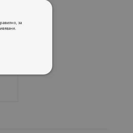
равилно, за
p
ивяване.
ли