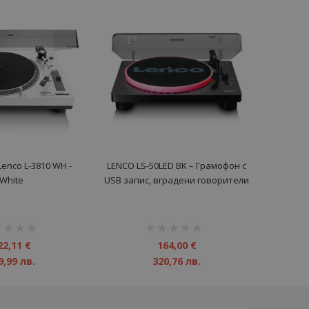
enco L-3810 WH -
LENCO LS-50LED BK – Грамофон с
White
USB запис, вградени говорители
и LED осветление
инг:
рейтинг:
1%
22,11 €
164,00 €
9,99 лв.
320,76 лв.