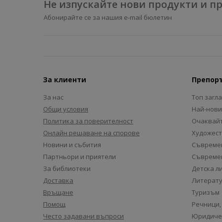
Не изпускайте нови продукти и 
Абонирайте се за нашия e-mail бюлетин
За клиенти
Препор
За нас
Топ загл
Общи условия
Най-нови
Политика за поверителност
Очаквайт
Онлайн решаване на спорове
Художест
Новини и събития
Съвремен
Партньори и приятели
Съвремен
За библиотеки
Детска л
Доставка
Литерату
Връщане
Туризъм
Помощ
Речници,
Често задавани въпроси
Юридиче