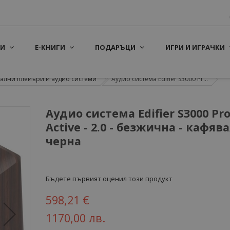
И
Е-КНИГИ
ПОДАРЪЦИ
ИГРИ И ИГРАЧКИ
ални плейъри и аудио системи
Аудио система Edifier S3000 Pr...
Аудио система Edifier S3000 Pr
Active - 2.0 - безжична - кафява
черна
Бъдете първият оценил този продукт
598,21 €
1170,00 лв.