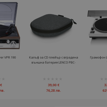
er VPR 190
Калъф за CD плейър с вградена
Грамофон L
външна батерия LENCO PBC-
50GY
рейтинг:
рейт
1%
1%
 €
39,00 €
3
лв.
76,28 лв.
62