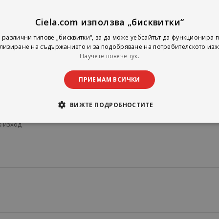
e In, Balance, Bluetooth, Optical, Coaxial, USB
Ciela.com използва „бисквитки“
1: 5,725 GHz ~ 5,820 GHz
2: 2,402 GHz ~ 2,480 GHz
 различни типове „бисквитки“, за да може уебсайтът да функционира п
ст: ≤20 dBm (EIRPXMOS xCore200 interface supports USB audio bitrate u
лизиране на съдържанието и за подобряване на потребителското изж
Научете повече тук.
ith Qualcomm®aptX™ HD decoding
ass D digital power amplification
ПРИЕМАМ ВСИЧКИ
 and RCA line-in jack
vers and dynamic control based
ВИЖТЕ ПОДРОБНОСТИТЕ
сички мобилни устройства с Bluetooth® технология, оптичен изход и
k изход