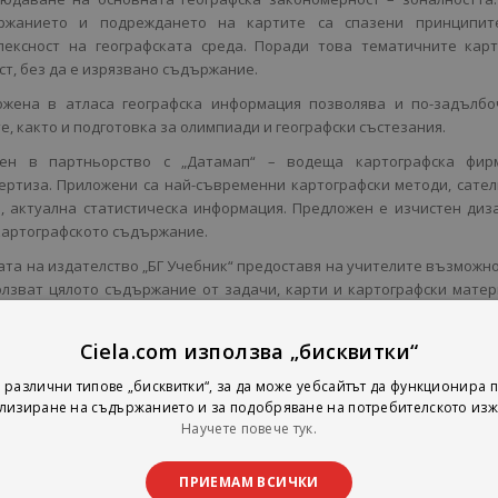
ржанието и подреждането на картите са спазени принципит
лексност на географската среда. Поради това тематичните карт
ст, без да е изрязвано съдържание.
жена в атласа географска информация позволява и по-задълбо­
е, както и подготовка за олимпиади и географски състезания.
ен в партньорство с „Датамап“ – водеща картографска фир­
ертиза. Приложени са най-съвременни картографски методи, сате
ф, актуална статистическа информация. Предложен е изчистен диз
картографското съдържание.
ата на издателство „БГ Учебник“ предоставя на учителите възможн
олзват цялото съдържание от задачи, карти и кар­тографски мате
така че да покриват заложените в учебната програма очаквани резул
дящи за ученици с различна моти­вация, като учителят може да по
Ciela.com използва „бисквитки“
й задачи в зависимост от нивото на интерес на учениците. Помагала
а с всички одобрени от МОН учебници.
 различни типове „бисквитки“, за да може уебсайтът да функционира п
лизиране на съдържанието и за подобряване на потребителското изж
Научете повече тук.
ПРИЕМАМ ВСИЧКИ