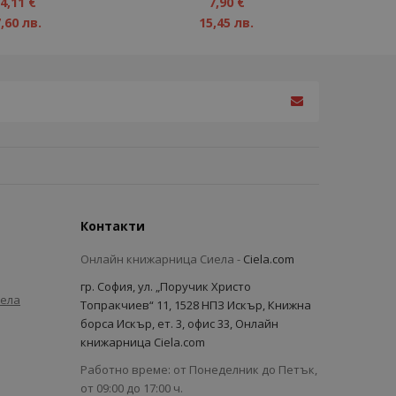
1%
4,11 €
7,90 €
,60 лв.
15,45 лв.
Контакти
Онлайн книжарница Сиела -
Ciela.com
гр. София, ул. „Поручик Христо
иела
Топракчиев“ 11, 1528 НПЗ Искър, Книжна
борса Искър, ет. 3, офис 33, Онлайн
книжарница Ciela.com
Работно време: от Понеделник до Петък,
от 09:00 до 17:00 ч.