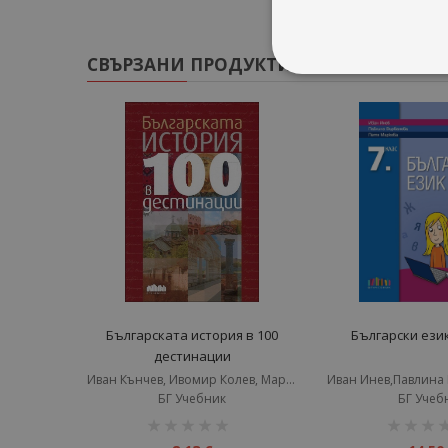
СВЪРЗАНИ ПРОДУКТИ
Българската история в 100
Български език
дестинации
Иван Кънчев, Ивомир Колев, Марио Мишев
БГ Учебник
БГ Учеб
рейтинг:
рейтинг: