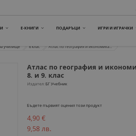
И
Е-КНИГИ
ПОДАРЪЦИ
ИГРИ И ИГРАЧКИ
за училище
8 клас
Атлас по география и икономика...
Атлас по география и икономи
8. и 9. клас
Издател:
БГ Учебник
Бъдете първият оценил този продукт
4,90 €
9,58 лв.