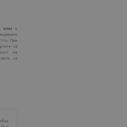
9. клас
е
блюдаване
стта. При
ртите са
сност на
карти са
.
чебна
 При