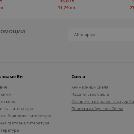
1%
1%
 €
16,00 €
1
лв.
31,29 лв.
27
промоции
ъчваме Ви
Сиела
авия
Книжарници Сиела
 книги
Издателство Сиела
е скоро
Справочен и правен софтуер С
вена литература
Проекти и обучения Сиела
на българска литература
на световна литература
итература