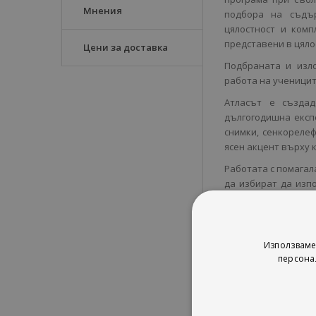
Мнения
подбора на съдъ
цялостност и комп
представени в цяло
Цени за доставка
Подбраната и изло
работа на ученицит
Атласът е създад
дългогодишна експ
снимки, сенкореле
ясен акцент върху 
Работата с помагал
да избират да изп
или части от тях, 
Изданията са подхо
различен тип и бро
подходящи за работ
Използваме
персона