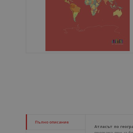
Пълно описание
Атласът по геогра
програма при събл