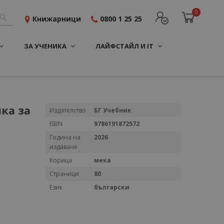
0
Книжарници
0800 1 25 25
ЗА УЧЕНИКА
ЛАЙФСТАЙЛ И IT
ка за
Повече
Издателство
БГ Учебник
информация
ISBN
9786191872572
Година на
2026
издаване
Корица
мека
Страници
80
Език
български