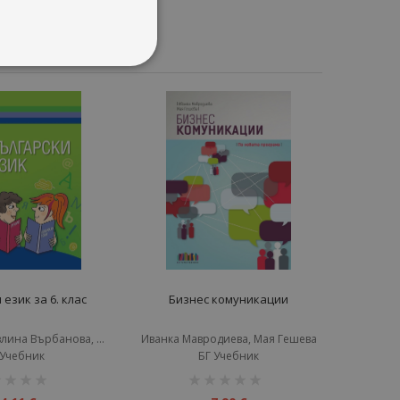
език за 6. клас
Бизнес комуникации
Иван Инев, Павлина Върбанова, Петя Маркова
Иванка Мавродиева, Мая Гешева
 Учебник
БГ Учебник
инг:
рейтинг: