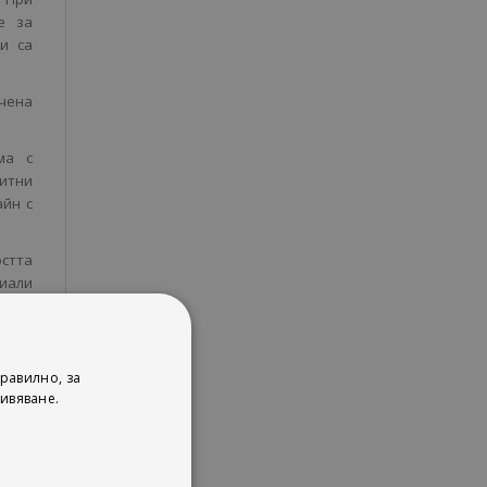
е за
и са
чена
ма с
литни
айн с
остта
риали
тати.
дбере
та са
равилно, за
ивяване.