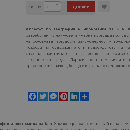
Кол-во
ДОБАВИ
Атласът по география и икономика за 8. и 
разработен по най-новата учебна програма при съ
на основната географска закономерност – зонално
подбора на съдържанието и подреждането на ка
спазени принципите за цялостност и комплек
географската среда. Поради това тематичните 
представени в цялост, без да е изрязвано съдържание
Facebook
Twitter
Messenger
Pinterest
LinkedIn
Share
фия и икономика за 8. и 9. клас
е разработен по най-новата у
юдаване на основната географска закономерност – зоналността.