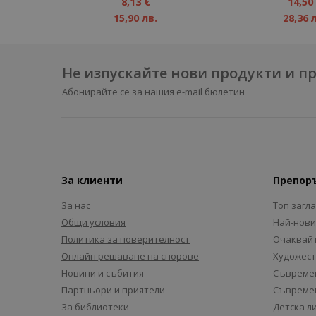
1%
1%
8,13 €
14,50
15,90 лв.
28,36 
Не изпускайте нови продукти и 
Абонирайте се за нашия e-mail бюлетин
За клиенти
Препор
За нас
Топ загл
Общи условия
Най-нови
Политика за поверителност
Очаквайт
Онлайн решаване на спорове
Художест
Новини и събития
Съвремен
Партньори и приятели
Съвремен
За библиотеки
Детска л