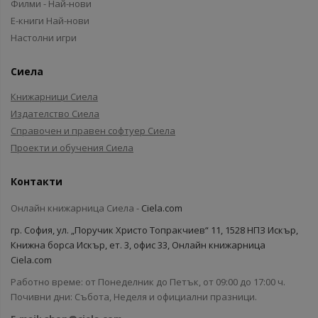
Филми - Най-нови
Е-книги Най-нови
Настолни игри
Сиела
Книжарници Сиела
Издателство Сиела
Справочен и правен софтуер Сиела
Проекти и обучения Сиела
Контакти
Онлайн книжарница Сиела -
Ciela.com
гр. София, ул. „Поручик Христо Топракчиев“ 11, 1528 НПЗ Искър,
Книжна борса Искър, ет. 3, офис 33, Онлайн книжарница
Ciela.com
Работно време: от Понеделник до Петък, от 09:00 до 17:00 ч.
Почивни дни: Събота, Неделя и официални празници.