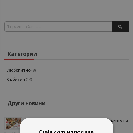
Search
SEAR
Категории
Любопитно
(8)
Събития
(14)
Други новини
Топ 10 детски книги за весело лято – препоръките на
Темз Арабаджиева от Летен гайд 2026
Ciela.com използва
July 16, 2026