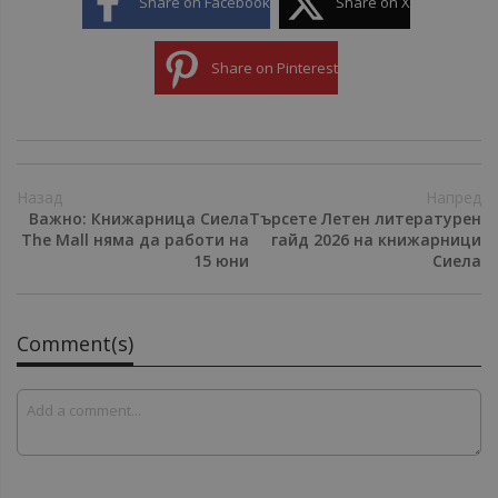
Share on Facebook
Share on X
Share on Pinterest
Назад
Напред
Важно: Книжарница Сиела
Търсете Летен литературен
The Mall няма да работи на
гайд 2026 на книжарници
15 юни
Сиела
Comment(s)