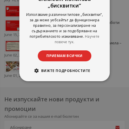
„бисквитки“
Летни ревизии в книжарници Сиела
June 22, 2026
Използваме различни типове „бисквитки“,
за да може уебсайтът да функционира
Важно: Книжарница Сиела The Mall няма да работи
правилно, за персонализиране на
на 15 юни
съдържанието и за подобряване на
June 15, 2026
потребителското изживяване.
Научете
повече тук.
ВАЖНО: Предстояща ревизия в книжарница Сиела –
Граф Игнатиев 44
June 02, 2026
ПРИЕМАМ ВСИЧКИ
Търсете Летен литературен гайд 2026 на
книжарници Сиела
ВИЖТЕ ПОДРОБНОСТИТЕ
June 01, 2026
Не изпускайте нови продукти и
промоции
Абонирайте се за нашия e-mail бюлетин