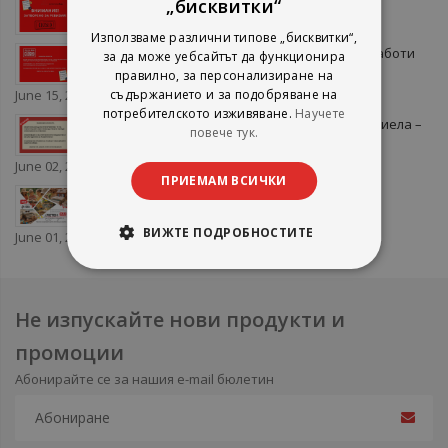
Летни ревизии в книжарници Сиела
„бисквитки“
June 22, 2026
Използваме различни типове „бисквитки“,
Важно: Книжарница Сиела The Mall няма да работи
за да може уебсайтът да функционира
на 15 юни
правилно, за персонализиране на
June 15, 2026
съдържанието и за подобряване на
потребителското изживяване.
Научете
ВАЖНО: Предстояща ревизия в книжарница Сиела –
повече тук.
Граф Игнатиев 44
June 02, 2026
ПРИЕМАМ ВСИЧКИ
Търсете Летен литературен гайд 2026 на
книжарници Сиела
ВИЖТЕ ПОДРОБНОСТИТЕ
June 01, 2026
Не изпускайте нови продукти и
промоции
Абонирайте се за нашия e-mail бюлетин