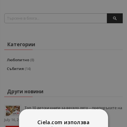
Search
SEAR
Категории
Любопитно
(8)
Събития
(14)
Други новини
Топ 10 детски книги за весело лято – препоръките на
Темз Арабаджиева от Летен гайд 2026
July 16, 2026
Ciela.com използва