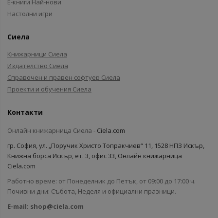
Е-книги Най-нови
Настолни игри
Сиела
Книжарници Сиела
Издателство Сиела
Справочен и правен софтуер Сиела
Проекти и обучения Сиела
Контакти
Онлайн книжарница Сиела -
Ciela.com
гр. София, ул. „Поручик Христо Топракчиев“ 11, 1528 НПЗ Искър,
Книжна борса Искър, ет. 3, офис 33, Онлайн книжарница
Ciela.com
Работно време: от Понеделник до Петък, от 09:00 до 17:00 ч.
Почивни дни: Събота, Неделя и официални празници.
E-mail:
shop@ciela.com