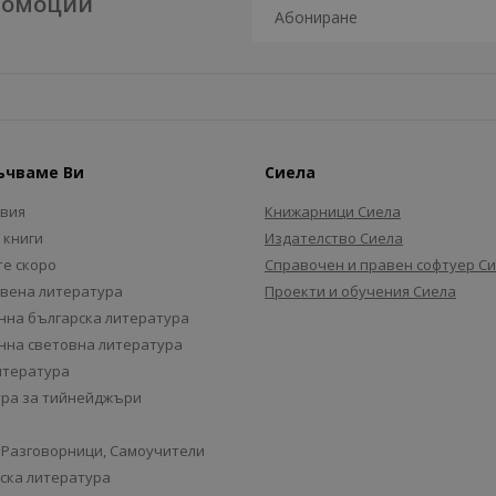
промоции
ъчваме Ви
Сиела
авия
Книжарници Сиела
 книги
Издателство Сиела
е скоро
Справочен и правен софтуер С
вена литература
Проекти и обучения Сиела
на българска литература
на световна литература
итература
ра за тийнейджъри
 Разговорници, Самоучители
ска литература