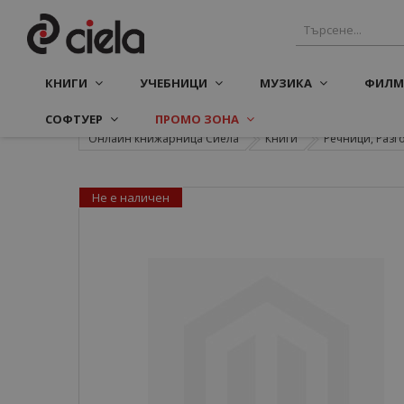
КНИГИ
УЧЕБНИЦИ
МУЗИКА
ФИЛМ
СОФТУЕР
ПРОМО ЗОНА
Онлайн книжарница Сиела
Книги
Речници, Разг
Не е наличен