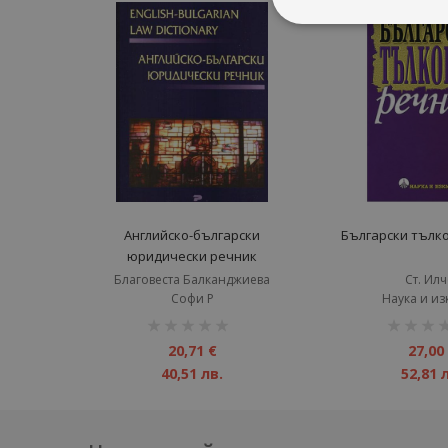
Английско-български
Български тълк
юридически речник
Благовеста Балканджиева
Ст. Илч
Софи Р
Наука и из
рейтинг:
рейтинг:
1%
1%
20,71 €
27,00
40,51 лв.
52,81 