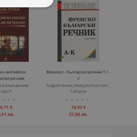
ко-английски
Френско - български речник Т.1 -
ески речник
2
а Балканджиева
Андрей Илиев, Микрула Константинова
Софи Р
Габеров
инг:
рейтинг:
1%
0,71 €
18,92 €
,51 лв.
37,00 лв.