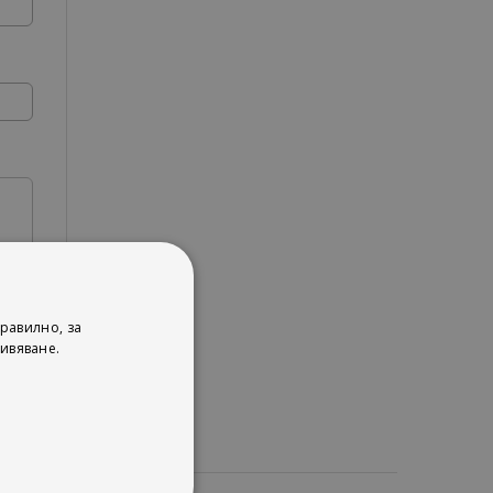
равилно, за
ивяване.