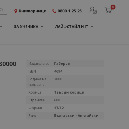
0
Книжарници
0800 1 25 25
ЗА УЧЕНИКА
ЛАЙФСТАЙЛ И IT
30000
Повече
Издателство
Габеров
информация
ISBN
4694
Година на
2000
издаване
Корица
Твърди корици
Страници
608
Формат
17/12
Език
Български - Английски