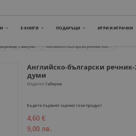
И
Е-КНИГИ
ПОДАРЪЦИ
ИГРИ И ИГРАЧКИ
оворници, Самоучи...
Английско-български речник-300...
Английско-български речник-
думи
Издател:
Габеров
Бъдете първият оценил този продукт
4,60 €
9,00 лв.