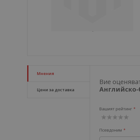
Мнения
Вие оценява
Английско-
Цени за доставка
Вашият рейтинг
1
2
3
4
5
Псевдоним
звезда
звезди
звезди
звезди
звезди