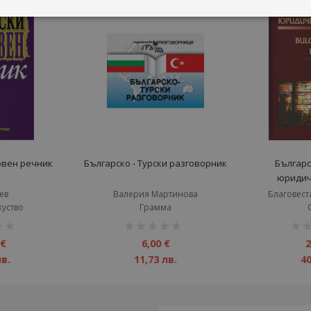
овен речник
Българско - Турски разговорник
Българс
юридич
ев
Валерия Мартинова
Благовест
куство
Грамма
рейтинг:
рейт
1%
1%
 €
6,00 €
2
лв.
11,73 лв.
40