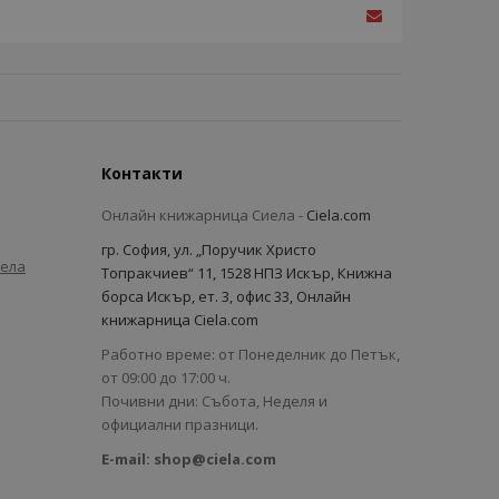
Контакти
Онлайн книжарница Сиела -
Ciela.com
гр. София, ул. „Поручик Христо
иела
Топракчиев“ 11, 1528 НПЗ Искър, Книжна
борса Искър, ет. 3, офис 33, Онлайн
книжарница Ciela.com
Работно време: от Понеделник до Петък,
от 09:00 до 17:00 ч.
Почивни дни: Събота, Неделя и
официални празници.
E-mail:
shop@ciela.com