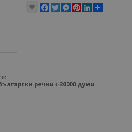
Facebook
Twitter
Messenger
Pinterest
LinkedIn
Share
те:
български речник-30000 думи