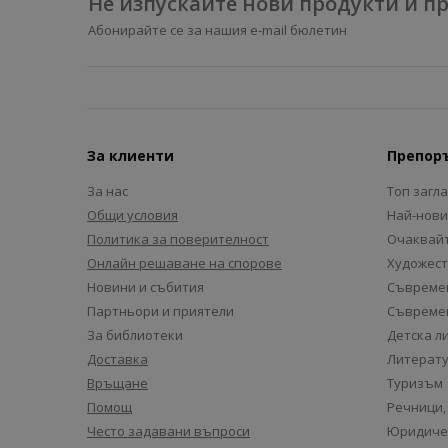
Не изпускайте нови продукти и 
Абонирайте се за нашия e-mail бюлетин
За клиенти
Препор
За нас
Топ загл
Общи условия
Най-нови
Политика за поверителност
Очаквайт
Онлайн решаване на спорове
Художест
Новини и събития
Съвремен
Партньори и приятели
Съвремен
За библиотеки
Детска л
Доставка
Литерату
Връщане
Туризъм
Помощ
Речници,
Често задавани въпроси
Юридиче