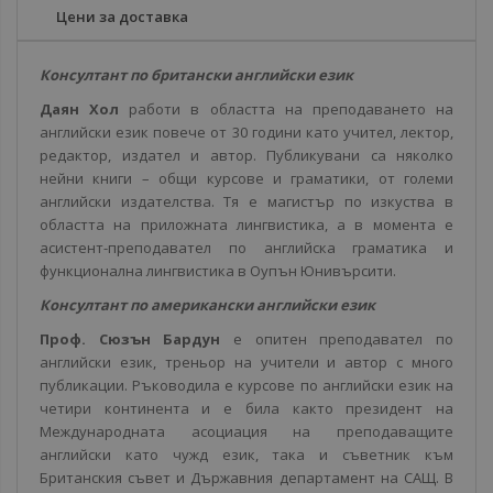
Цени за доставка
Консултант по британски английски език
Даян Хол
работи в областта на преподаването на
английски език повече от 30 години като учител, лектор,
редактор, издател и автор. Публикувани са няколко
нейни книги – общи курсове и граматики, от големи
английски издателства. Тя е магистър по изкуства в
областта на приложната лингвистика, а в момента е
асистент-преподавател по английска граматика и
функционална лингвистика в Оупън Юнивърсити.
Консултант по американски английски език
Проф. Сюзън Бардун
е опитен преподавател по
английски език, треньор на учители и автор с много
публикации. Ръководила е курсове по английски език на
четири континента и е била както президент на
Международната асоциация на преподаващите
английски като чужд език, така и съветник към
Британския съвет и Държавния департамент на САЩ. В