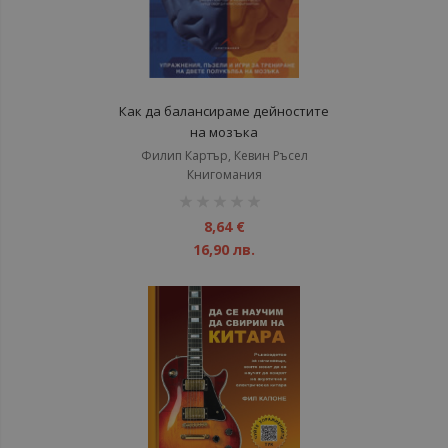
Как да балансираме дейностите
на мозъка
Филип Картър, Кевин Ръсел
Книгомания
рейтинг:
1%
8,64 €
16,90 лв.