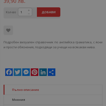
39,90 лв.
Кол-во
ДОБАВИ
Подробен визуален справочник по английска граматика, с ясни
и прости обяснения, подходящи за учещи на всякакви нива.
Facebook
Twitter
Messenger
Pinterest
LinkedIn
Share
Пълно описание
Мнения