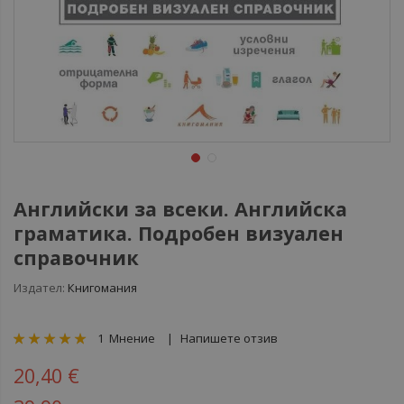
Английски за всеки. Английска
граматика. Подробен визуален
справочник
Издател:
Книгомания
рейтинг:
1
Мнение
Напишете отзив
100
100
% of
20,40 €