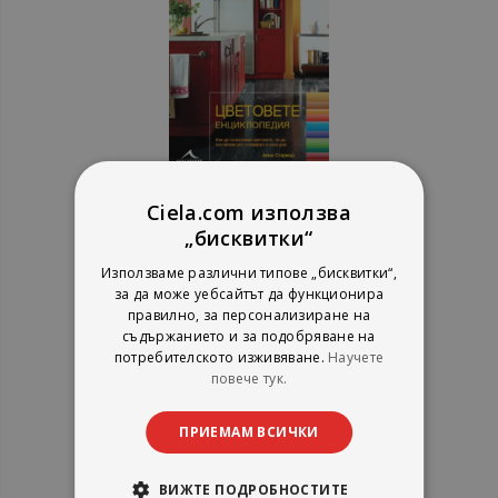
Ciela.com използва
Цветовете - енциклопедия
„бисквитки“
Анна Стармър
Използваме различни типове „бисквитки“,
Книгомания
за да може уебсайтът да функционира
рейтинг:
правилно, за персонализиране на
съдържанието и за подобряване на
100%
11,25 €
потребителското изживяване.
Научете
22,00 лв.
повече тук.
ПРИЕМАМ ВСИЧКИ
ВИЖТЕ ПОДРОБНОСТИТЕ