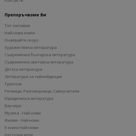
Контакти
Препоръчваме Ви
Топ заглавия
Най-нови книги
Очаквайте скоро
Художествена литература
Съвременна българска литература
Съвременна световна литература
Детска литература
Литература за тийнейджъри
Туризъм
Речници, Разговорници, Самоучители
Юридическа литература
Ваучери
Музика - Най-нови
Филми - Най-нови
Е-книги Най-нови
Настолни игри