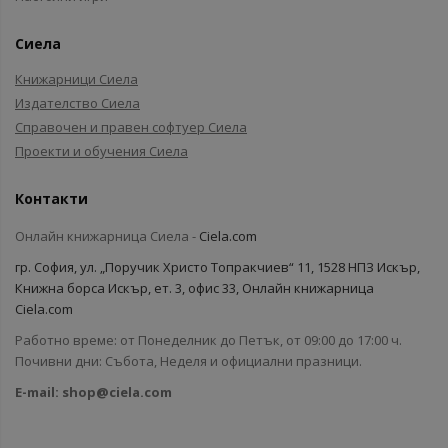
Сиела
Книжарници Сиела
Издателство Сиела
Справочен и правен софтуер Сиела
Проекти и обучения Сиела
Контакти
Онлайн книжарница Сиела -
Ciela.com
гр. София, ул. „Поручик Христо Топракчиев“ 11, 1528 НПЗ Искър,
Книжна борса Искър, ет. 3, офис 33, Онлайн книжарница
Ciela.com
Работно време: от Понеделник до Петък, от 09:00 до 17:00 ч.
Почивни дни: Събота, Неделя и официални празници.
E-mail:
shop@ciela.com