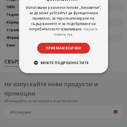
9789549239799
Използваме различни типове „бисквитки“,
за да може уебсайтът да функционира
2014
правилно, за персонализиране на
мека
съдържанието и за подобряване на
потребителското изживяване.
Научете
426
повече тук.
130x200 мм
български
ПРИЕМАМ ВСИЧКИ
СВЪРЗАНИ ПРОДУКТИ
ВИЖТЕ ПОДРОБНОСТИТЕ
Не изпускайте нови продукти и
промоции
Абонирайте се за нашия e-mail бюлетин