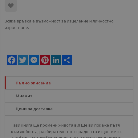
Всяка връзка е възможност за изцеление и личностно
израстване.
Facebook
Twitter
Messenger
Pinterest
LinkedIn
Share
Пълно описание
Мнения
Цени за доставка
Тази книга ще промени живота ви! Ще ви покаже пътя
към любовта, разбирателството, радостта и щастието.