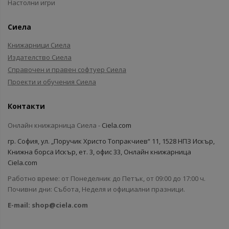
Настолни игри
Сиела
Книжарници Сиела
Издателство Сиела
Справочен и правен софтуер Сиела
Проекти и обучения Сиела
Контакти
Онлайн книжарница Сиела -
Ciela.com
гр. София, ул. „Поручик Христо Топракчиев“ 11, 1528 НПЗ Искър,
Книжна борса Искър, ет. 3, офис 33, Онлайн книжарница
Ciela.com
Работно време: от Понеделник до Петък, от 09:00 до 17:00 ч.
Почивни дни: Събота, Неделя и официални празници.
E-mail:
shop@ciela.com