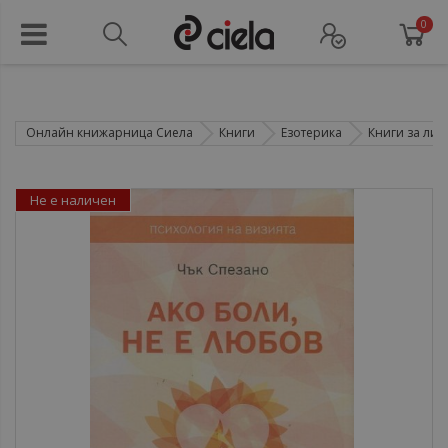
0
Онлайн книжарница Сиела
Книги
Езотерика
Книги за лич
Не е наличен