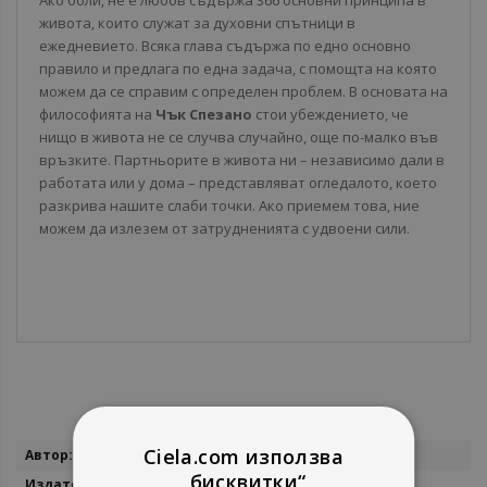
Ако боли, не е любов съдържа 366 основни принципа в
живота, които служат за духовни спътници в
ежедневието. Всяка глава съдържа по едно основно
правило и предлага по една задача, с помощта на която
можем да се справим с определен проблем. В основата на
философията на
Чък Спезано
стои убеждението, че
нищо в живота не се случва случайно, още по-малко във
връзките. Партньорите в живота ни – независимо дали в
работата или у дома – представляват огледалото, което
разкрива нашите слаби точки. Ако приемем това, ние
можем да излезем от затрудненията с удвоени сили.
Повече
Ciela.com използва
Чък Спезано
информация
„бисквитки“
Векста