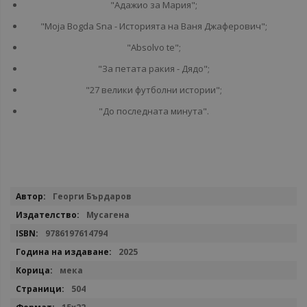
"Адажио за Мария";
"Moja Bogda Sna - Историята на Ваня Джаферович";
"Absolvo te";
"За петата ракия - Дядо";
"27 велики футболни истории";
"До последната минута".
Повече
Георги Бърдаров
информация
Мусагена
9786197614794
2025
мека
504