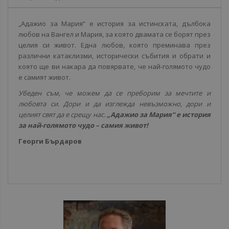
„Адажио за Мария“ е история за истинската, дълбока
любов на Вангел и Мария, за която двамата се борят през
целия си живот. Една любов, която преминава през
различни катаклизми, исторически събития и обрати и
която ще ви накара да повярвате, че най-голямото чудо
е самият живот.
Убеден съм, че можем да се преборим за мечтите и
любовта си. Дори и да изглежда невъзможно, дори и
целият свят да е срещу нас.
„Адажио за Мария“ е история
за най-голямото чудо – самия живот!
Георги Бърдаров