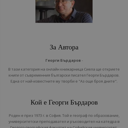
За Автора
Георги Бърдаров
-
В тази категория на онлайн книжарница Сиела ще откриете
книги от съвременния български писател Георги Бърдаров.
Една от най-известните му творби е "Аз още броя дните".
Кой е Георги Бърдаров
Роден е през 1973 г. в София. Той е географ по образование,
университетски преподавател и ръководител на катедра в
Геолого-географския факултет на Софийския университет.