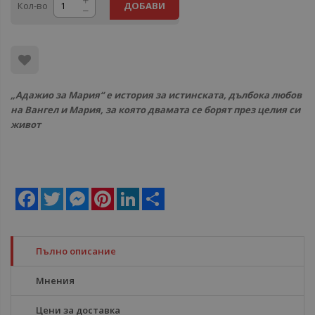
Кол-во
ДОБАВИ
„Адажио за Мария“ е история за истинската, дълбока любов
на Вангел и Мария, за която двамата се борят през целия си
живот
Facebook
Twitter
Messenger
Pinterest
LinkedIn
Share
Пълно описание
Мнения
Цени за доставка