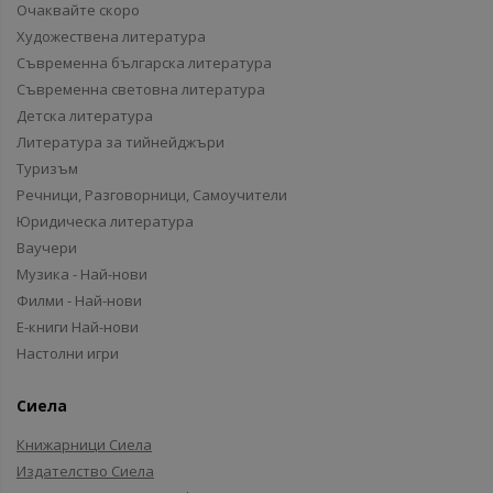
Очаквайте скоро
Художествена литература
Съвременна българска литература
Съвременна световна литература
Детска литература
Литература за тийнейджъри
Туризъм
Речници, Разговорници, Самоучители
Юридическа литература
Ваучери
Музика - Най-нови
Филми - Най-нови
Е-книги Най-нови
Настолни игри
Сиела
Книжарници Сиела
Издателство Сиела