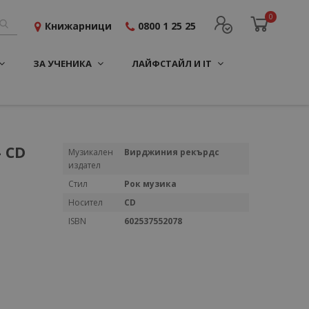
0
Книжарници
0800 1 25 25
ЗА УЧЕНИКА
ЛАЙФСТАЙЛ И IT
- CD
Повече
Музикален
Вирджиния рекърдс
информация
издател
Стил
Рок музика
Носител
CD
ISBN
602537552078