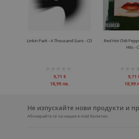
Linkin Park - A Thousand Suns - CD
Red Hot Chili Peppe
Hits - 
рейтинг:
рейтинг:
1%
1%
9,71 €
9,71 
18,99 лв.
18,99 
Не изпускайте нови продукти и 
Абонирайте се за нашия e-mail бюлетин