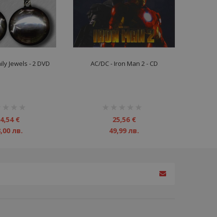
ily Jewels - 2 DVD
AC/DC - Iron Man 2 - CD
инг:
рейтинг:
1%
4,54 €
25,56 €
,00 лв.
49,99 лв.