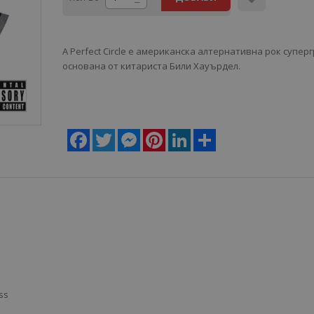
A Perfect Circle е американска алтернативна рок суперг
основана от китариста Били Хауърдел.
Facebook
Twitter
Messenger
Pinterest
LinkedIn
Share
ss