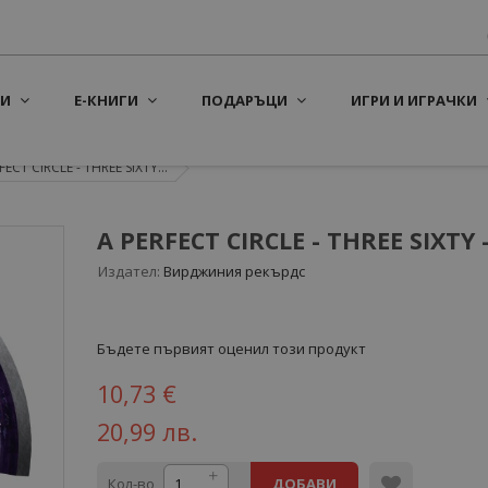
И
Е-КНИГИ
ПОДАРЪЦИ
ИГРИ И ИГРАЧКИ
FECT CIRCLE - THREE SIXTY...
A PERFECT CIRCLE - THREE SIXTY 
Издател:
Вирджиния рекърдс
Бъдете първият оценил този продукт
10,73 €
20,99 лв.
Кол-во
ДОБАВИ