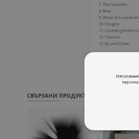
7. The Outsider
8. Blue
9. When the Levee B
10. Imagine
11. Counting Bodies 
12. Passive
13. By and Down
Използваме
персона
СВЪРЗАНИ ПРОДУКТИ