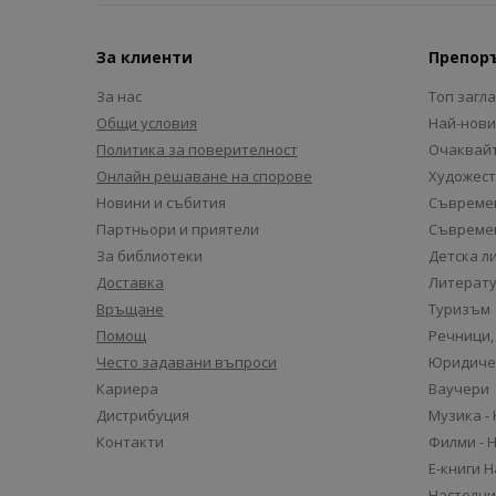
За клиенти
Препор
За нас
Топ загл
Общи условия
Най-нови
Политика за поверителност
Очаквайт
Онлайн решаване на спорове
Художест
Новини и събития
Съвремен
Партньори и приятели
Съвремен
За библиотеки
Детска л
Доставка
Литерату
Връщане
Туризъм
Помощ
Речници,
Често задавани въпроси
Юридиче
Кариера
Ваучери
Дистрибуция
Музика -
Контакти
Филми - 
Е-книги 
Настолни