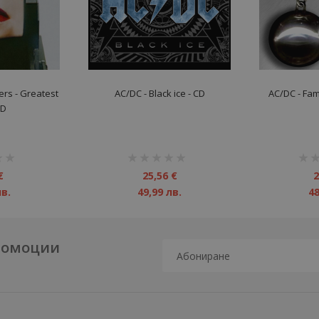
rs ‎- Greatest
AC/DC - Black ice - CD
AC/DC - Fam
CD
рейтинг:
рейт
1%
1%
€
25,56 €
2
лв.
49,99 лв.
48
промоции