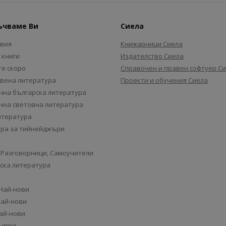
ъчваме Ви
Сиела
авия
Книжарници Сиела
 книги
Издателство Сиела
е скоро
Справочен и правен софтуер С
вена литература
Проекти и обучения Сиела
на българска литература
на световна литература
итература
ра за тийнейджъри
 Разговорници, Самоучители
ска литература
 Най-нови
Най-нови
Най-нови
 игри