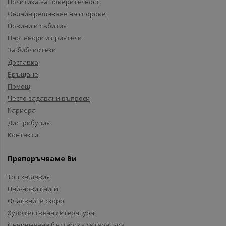
Политика за поверителност
Онлайн решаване на спорове
Новини и събития
Партньори и приятели
За библиотеки
Доставка
Връщане
Помощ
Често задавани въпроси
Кариера
Дистрибуция
Контакти
Препоръчваме Ви
Топ заглавия
Най-нови книги
Очаквайте скоро
Художествена литература
Съвременна българска литература