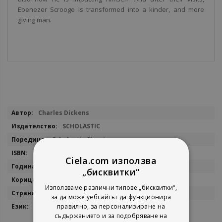
Ebenezer Scrooge is transformed into a kinder, and more
giving man.
Повече
Charles Dickens
информация
SCHOLASTIC
Scholastic Classics
9781407143644
Ciela.com използва
2013
„бисквитки“
мека
Използваме различни типове „бисквитки“,
126
за да може уебсайтът да функционира
английски
правилно, за персонализиране на
съдържанието и за подобряване на