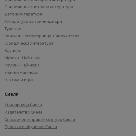
Съвременна световна литература
Детска литература
Литература за тийнейджъри
Туризъм
Речници, Разговорници, Самоучители
Юридическа литература
Ваучери
Музика - Най-нови
Филми - Най-нови
Е-книги Най-нови
Настолни игри
Сиела
Книжарници Сиела
Издателство Сиела
Справочен и правен софтуер Сиела
Проекти и обучения Сиела