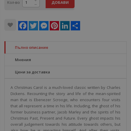
Кол-во
ДОБАВИ
Facebook
Twitter
Messenger
Pinterest
LinkedIn
Share
Пълно описание
Мнения
Цени за доставка
A Christmas Carol is a much-loved classic written by Charles
Dickens. Recounting the story and life of the mean-spirited
man that is Ebenezer Scrooge, who encounters four visits
that all represent a time in his life. Including, the ghost of his
former business partner, Jacob Marley and the spirits of his
Christmas Past, Present and Future. Every ghost impacts his
overall judgement towards his attitude towards others, but
also how he is impacting himself. And after their visits,