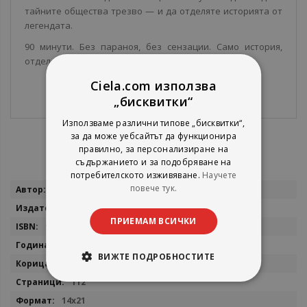
тайните общества трезво — и да отделяте историята от
легендата.
90 минути. Без параноя, без сензации. Само история,
отделена от легендата.
Ciela.com използва
„бисквитки“
Използваме различни типове „бисквитки“,
за да може уебсайтът да функционира
правилно, за персонализиране на
съдържанието и за подобряване на
потребителското изживяване.
Научете
Повече
повече тук.
Себастиан Норт
информация
АлексСофт
ПРИЕМАМ ВСИЧКИ
9789546565365
2026
ВИЖТЕ ПОДРОБНОСТИТЕ
мека
112
14x21