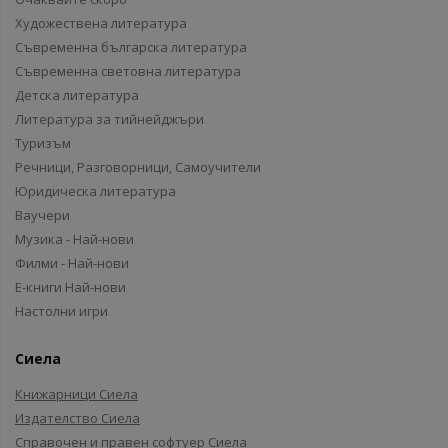
Художествена литература
Съвременна българска литература
Съвременна световна литература
Детска литература
Литература за тийнейджъри
Туризъм
Речници, Разговорници, Самоучители
Юридическа литература
Ваучери
Музика - Най-нови
Филми - Най-нови
Е-книги Най-нови
Настолни игри
Сиела
Книжарници Сиела
Издателство Сиела
Справочен и правен софтуер Сиела