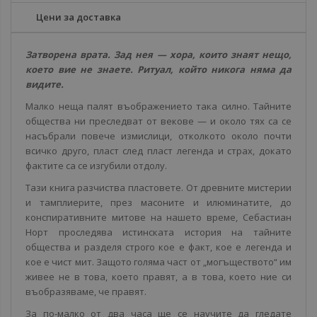
Цени за доставка
Затворена врата. Зад нея — хора, които знаят нещо,
което вие не знаете. Ритуал, който никога няма да
видите.
Малко неща палят въображението така силно. Тайните
общества ни преследват от векове — и около тях са се
насъбрали повече измислици, отколкото около почти
всичко друго, пласт след пласт легенда и страх, докато
фактите са се изгубили отдолу.
Тази книга разчиства пластовете. От древните мистерии
и тамплиерите, през масоните и илюминатите, до
конспиративните митове на нашето време, Себастиан
Норт проследява истинската история на тайните
общества и разделя строго кое е факт, кое е легенда и
кое е чист мит. Защото голяма част от „могъществото“ им
живее не в това, което правят, а в това, което ние си
въобразяваме, че правят.
За по-малко от два часа ще се научите да гледате