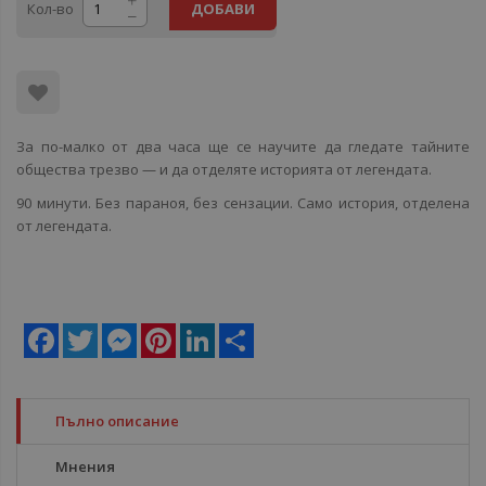
Кол-во
ДОБАВИ
За по-малко от два часа ще се научите да гледате тайните
общества трезво — и да отделяте историята от легендата.
90 минути. Без параноя, без сензации. Само история, отделена
от легендата.
Facebook
Twitter
Messenger
Pinterest
LinkedIn
Share
Пълно описание
Мнения