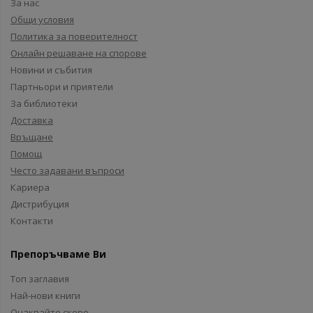
За нас
Общи условия
Политика за поверителност
Онлайн решаване на спорове
Новини и събития
Партньори и приятели
За библиотеки
Доставка
Връщане
Помощ
Често задавани въпроси
Кариера
Дистрибуция
Контакти
Препоръчваме Ви
Топ заглавия
Най-нови книги
Очаквайте скоро