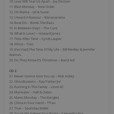
10. Love Will Tear Us Apart – Joy Division
11. Blue Monday – New Order
12. Oh Mama – Lili & Susie
13. I Heard A Rumour – Bananarama
14. Beat Dis – Bomb The Bass
15. In Between Days – The Cure
16. What Is Love? – Howard Jones
17. Time After Time – Cyndi Lauper
18. Africa – Toto
19. (I’ve Had) The Time Of My Life – Bill Medley & Jennifer
Warnes
20. Do They Know It’s Christmas – Band Aid
CD 2
21. Never Gonna Give You Up – Rick Astley
22. Ghostbusters – Ray Parker Jnr.
23. Running In The Family – Level 42
24. Maneater – Hall & Oates
25. Manic Monday – The Bangles
26. China In Your Hand – T’Pau
27. True – Spandau Ballet
28. Touch Me (I Want Your Body) – Samantha Fox