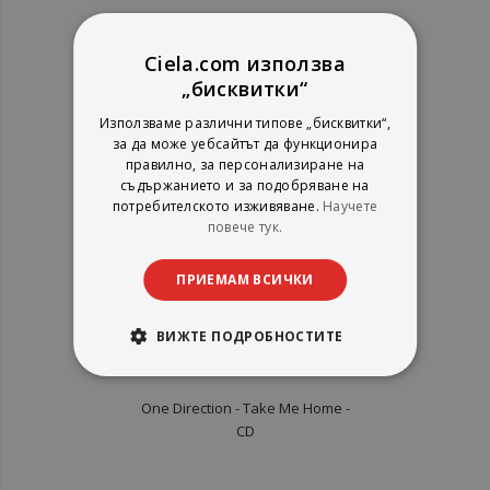
Вирджиния рекърдс
рейтинг:
Ciela.com използва
„бисквитки“
1%
4,09 €
8,00 лв.
Използваме различни типове „бисквитки“,
за да може уебсайтът да функционира
правилно, за персонализиране на
съдържанието и за подобряване на
потребителското изживяване.
Научете
повече тук.
ПРИЕМАМ ВСИЧКИ
ВИЖТЕ ПОДРОБНОСТИТЕ
One Direction - Take Me Home -
CD