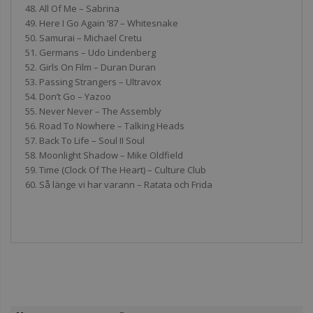
48. All Of Me – Sabrina
49. Here I Go Again ’87 – Whitesnake
50. Samurai – Michael Cretu
51. Germans – Udo Lindenberg
52. Girls On Film – Duran Duran
53. Passing Strangers – Ultravox
54. Don’t Go – Yazoo
55. Never Never – The Assembly
56. Road To Nowhere – Talking Heads
57. Back To Life – Soul II Soul
58. Moonlight Shadow – Mike Oldfield
59. Time (Clock Of The Heart) – Culture Club
60. Så länge vi har varann – Ratata och Frida
Повече