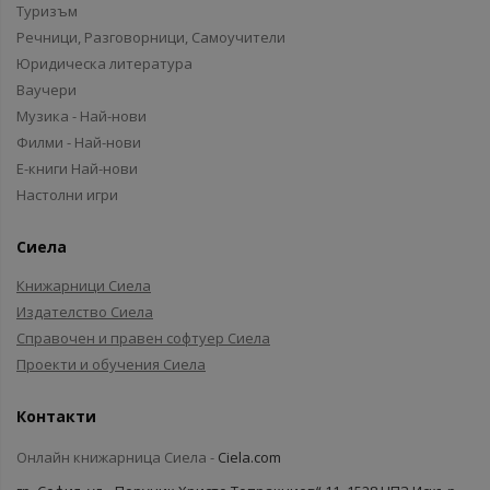
Туризъм
Речници, Разговорници, Самоучители
Юридическа литература
Ваучери
Музика - Най-нови
Филми - Най-нови
Е-книги Най-нови
Настолни игри
Сиела
Книжарници Сиела
Издателство Сиела
Справочен и правен софтуер Сиела
Проекти и обучения Сиела
Контакти
Онлайн книжарница Сиела -
Ciela.com