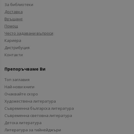
За библиотеки
Доставка
Връщане
Помощ
Често задавани въпроси
Кариера
Дистрибуция
Контакти
Препоръчваме Ви
Топ заглавия
Най-нови книги
Очаквайте скоро
Художествена литература
Съвременна българска литература
Съвременна световна литература
Детска литература
Литература за тийнейджъри