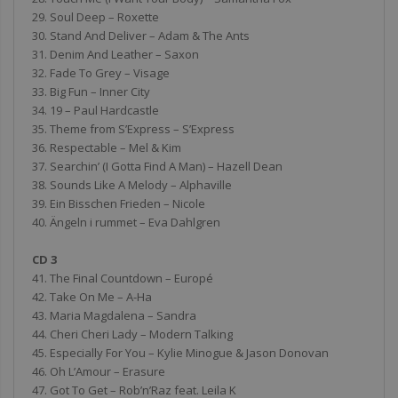
29. Soul Deep – Roxette
30. Stand And Deliver – Adam & The Ants
31. Denim And Leather – Saxon
32. Fade To Grey – Visage
33. Big Fun – Inner City
34. 19 – Paul Hardcastle
35. Theme from S’Express – S’Express
36. Respectable – Mel & Kim
37. Searchin’ (I Gotta Find A Man) – Hazell Dean
38. Sounds Like A Melody – Alphaville
39. Ein Bisschen Frieden – Nicole
40. Ängeln i rummet – Eva Dahlgren
CD 3
41. The Final Countdown – Europé
42. Take On Me – A-Ha
43. Maria Magdalena – Sandra
44. Cheri Cheri Lady – Modern Talking
45. Especially For You – Kylie Minogue & Jason Donovan
46. Oh L’Amour – Erasure
47. Got To Get – Rob’n’Raz feat. Leila K