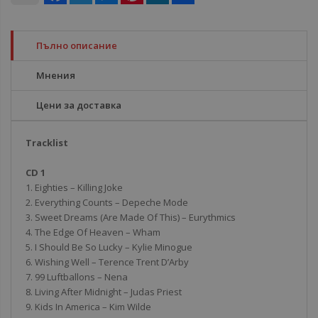
Пълно описание
Мнения
Цени за доставка
Tracklist
CD 1
1. Eighties – Killing Joke
2. Everything Counts – Depeche Mode
3. Sweet Dreams (Are Made Of This) – Eurythmics
4. The Edge Of Heaven – Wham
5. I Should Be So Lucky – Kylie Minogue
6. Wishing Well – Terence Trent D’Arby
7. 99 Luftballons – Nena
8. Living After Midnight – Judas Priest
9. Kids In America – Kim Wilde