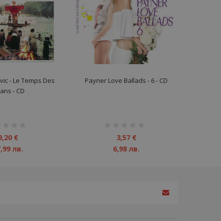
ic ‎- Le Temps Des
Payner Love Ballads - 6 - CD
tans - CD
инг:
рейтинг:
1%
9,20 €
3,57 €
,99 лв.
6,98 лв.