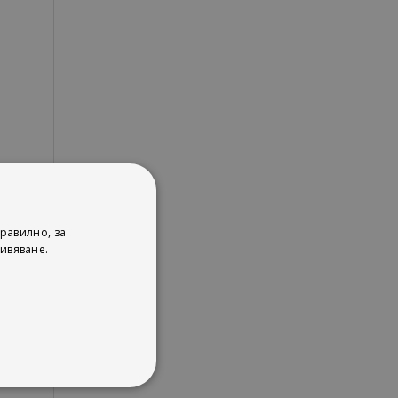
равилно, за
ивяване.