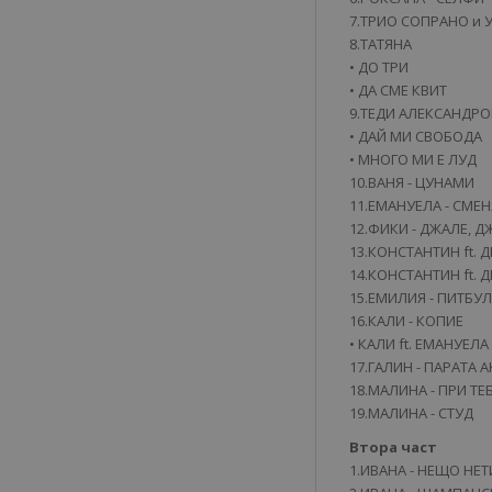
7.ТРИО СОПРАНО и У
8.ТАТЯНА
• ДО ТРИ
• ДА СМЕ КВИТ
9.ТЕДИ АЛЕКСАНДРО
• ДАЙ МИ СВОБОДА
• МНОГО МИ Е ЛУД
10.ВАНЯ - ЦУНАМИ
11.ЕМАНУЕЛА - СМЕ
12.ФИКИ - ДЖАЛЕ, Д
13.КОНСТАНТИН ft. 
14.КОНСТАНТИН ft. Д
15.ЕМИЛИЯ - ПИТБУЛ
16.КАЛИ - КОПИЕ
• КАЛИ ft. ЕМАНУЕЛА
17.ГАЛИН - ПАРАТА 
18.МАЛИНА - ПРИ ТЕ
19.МАЛИНА - СТУД
Втора част
1.ИВАНА - НЕЩО НЕ