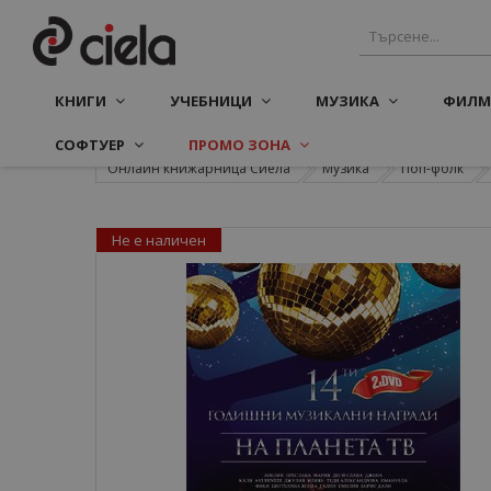
КНИГИ
УЧЕБНИЦИ
МУЗИКА
ФИЛМ
СОФТУЕР
ПРОМО ЗОНА
Онлайн книжарница Сиела
Музика
Поп-фолк
Не е наличен