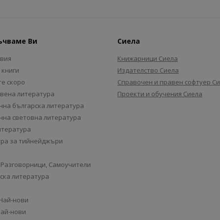
ъчваме Ви
Сиела
авия
Книжарници Сиела
 книги
Издателство Сиела
е скоро
Справочен и правен софтуер С
вена литература
Проекти и обучения Сиела
на българска литература
на световна литература
итература
ра за тийнейджъри
 Разговорници, Самоучители
ска литература
 Най-нови
Най-нови