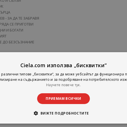
КО И СЪЛЗИ
УК
 СЪРЦА
В - ЗА ДА ТЕ ЗАБРАВЯ
СРЯДА СЕ ПРИГОТВИ
ДНИ И БОГАТИ
РИЯТ
ТЕ ДО БЕЗСЪЗНАНИЕ
ПОЧНА
Ciela.com използва „бисквитки“
ЖДАМ
ЯН
 различни типове „бисквитки“, за да може уебсайтът да функционира п
лизиране на съдържанието и за подобряване на потребителското изж
Научете повече тук.
Х РАНИЛА
БЕШЕ
 С МЕН ДА ВЪРВИШ
ПРИЕМАМ ВСИЧКИ
- ВЛЕЗ
- МОГА ПАК
ВИЖТЕ ПОДРОБНОСТИТЕ
и 100 КИЛА - 4 ЧЕРВЕНИ ЛУНИ