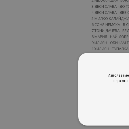
2.ИВАНА - ШАМПАНС
3.ДЕСИ СЛАВА - ДО Т
4.ДЕСИ СЛАВА - ДВЕ
5.МИЛКО КАЛАЙДЖИЕ
6.СОНЯ НЕМСКА - В 
7.ТОНИ ДАЧЕВА - БЕ
8.МАРИЯ - НАЙ-ДОБ
9.ИЛИЯН - ОБИЧАМ 
10.ИЛИЯН - ТУПАЛКА
11.КАЛИ - КАТО ТЕ 
12.ЕМИЛИЯ - ЕТО МЕ
13.ЕМИЛИЯ - НЕ ВИ
14.БОРИС ДАЛИ - ПИ
Използваме
персона
Трета част
1.ДЖЕНА - ДА ТЕ БЯ
2.ДЖЕНА - ТИ КЪДЕ 
3.ГАЛИН ft. ДЖЕНА -
4.ЦВЕТЕЛИНА ЯНЕВА 
5.ЦВЕТЕЛИНА ЯНЕВА 
6.ЦВЕТЕЛИНА ЯНЕВА 
7.АНЕЛИЯ - ГЕНЕРАЛ