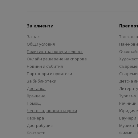
За клиенти
Препор
За нас
Топ загл
Общи условия
Най-нови
Политика за поверителност
Очаквайт
Онлайн решаване на спорове
Художест
Новини и събития
Съвремен
Партньори и приятели
Съвремен
За библиотеки
Детска л
Доставка
Литерату
Връщане
Туризъм
Помощ
Речници,
Често задавани въпроси
Юридиче
Кариера
Ваучери
Дистрибуция
Музика -
Контакти
Филми - 