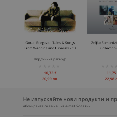
Goran Bregovic - Tales & Songs
Zeljko Samardzic
From Wedding and Funerals - CD
Collection 
Вирджиния рекърдс
рейтинг:
рейтинг:
1%
1%
10,73 €
11,75
20,99 лв.
22,98 
Не изпускайте нови продукти и 
Абонирайте се за нашия e-mail бюлетин