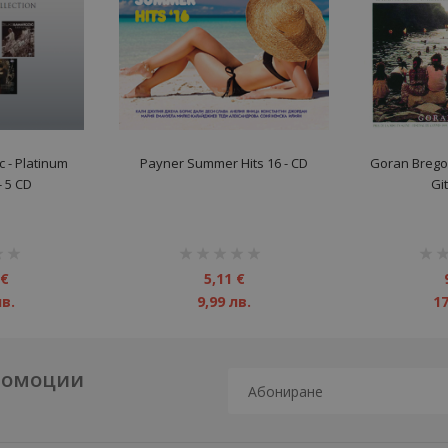
 ‎- Platinum
Payner Summer Hits 16 - CD
Goran Bregov
- 5 CD
Gi
рейтинг:
рейт
1%
1%
 €
5,11 €
лв.
9,99 лв.
17
промоции