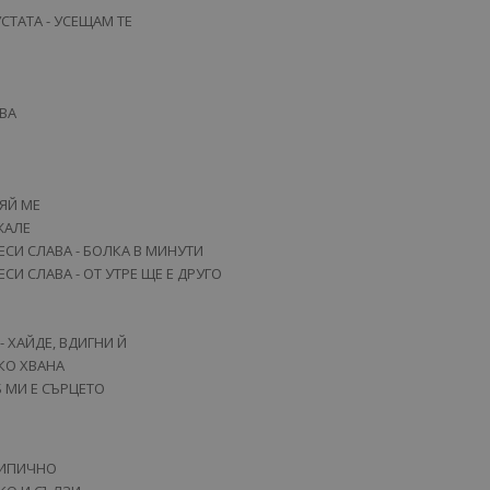
СТАТА - УСЕЩАМ ТЕ
ВА
НЯЙ МЕ
ЖАЛЕ
ДЕСИ СЛАВА - БОЛКА В МИНУТИ
ЕСИ СЛАВА - ОТ УТРЕ ЩЕ Е ДРУГО
 - ХАЙДЕ, ВДИГНИ Й
АКО ХВАНА
Б МИ Е СЪРЦЕТО
ТИПИЧНО