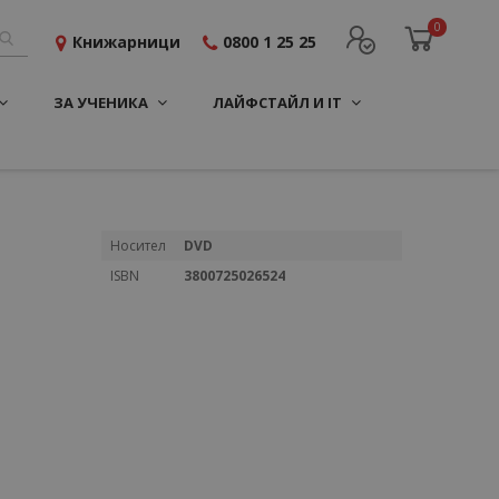
0
Книжарници
0800 1 25 25
ЗА УЧЕНИКА
ЛАЙФСТАЙЛ И IT
Повече
Носител
DVD
информация
ISBN
3800725026524