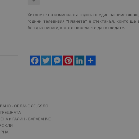
Хитовете на изминалата година в един зашеметяващ 
години телевизия "Планета" е спектакъл, който ще 
без дъх винаги, когато пожелаете да го гледате.
Facebook
Twitter
Messenger
Pinterest
LinkedIn
Share
РАНО - ОБЛАЧЕ ЛЕ, БЯЛО
- ГРЕШНАТА
ЛЕНА и ГАЛИН - БАРАБАНЧЕ
 РОКЛИ
ЪРНА