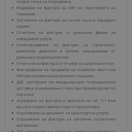
гледна точка на посредника;
Издаване на фактура за СМР на територията на
Германия;
Третиране на фактури за пътни такси и заредено
гориво;
Отчитане на фактури от румънски фирми за
извършени услуги;
Осчетоводяване на фактури за строително-
ремонтни дейности в Белгия, извършвани от
румънски подизпълнители;
Отчитане на фактура от Италия за закупени стоки;
Фактуриране на продажба на поземлен имот към
ФЛ при условия на разсрочено плащане;
ДДС третиране на международни посреднически
доставки и унищожена стока при производство по
поръчка;
Анулиране на фактура и протокол по чл. 117 във
връзка с недоставени стоки от Братислава;
Отразяване на документ за транспортни услуги;
Отразяване на фактура за закупени строителни
материали;
ДДС третиране на лихви по заеми и корекции на