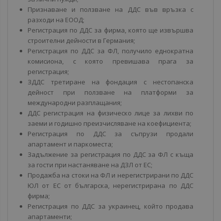
Признаване и ползване на ДДС във връзка с
разходи на ЕООД;
Регистрация по ДДС за фирма, която ще извършва
строителни дейности в Германия;
Регистрация по ДДС за ФЛ, получило еднократна
комисиона, с която превишава прага за
регистрация;
ЗДДС третиране на фондация с нестопанска
дейност при ползване на платформи за
международни разплащания;
ДДС регистрация на физическо лице за лихви по
заеми и годишно преизчисляване на коефициента;
Регистрация по ДДС за съпрузи продали
апартамент и паркоместа;
Задължение за регистрация по ДДС за ФЛ с къща
за гости при настаняване на ДЗЛ от ЕС;
Продажба на стоки на ФЛ и нерегистрирани по ДДС
ЮЛ от ЕС от българска, нерегистрирана по ДДС
фирма;
Регистрация по ДДС за украинец, който продава
апартаменти;