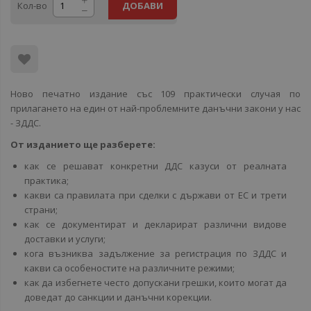
Кол-во
ДОБАВИ
Ново печатно издание със 109 практически случая по
прилагането на един от най-проблемните данъчни закони у нас
- ЗДДС.
От изданието ще разберете:
как се решават конкретни ДДС казуси от реалната
практика;
какви са правилата при сделки с държави от ЕС и трети
страни;
как се документират и декларират различни видове
доставки и услуги;
кога възниква задължение за регистрация по ЗДДС и
какви са особеностите на различните режими;
как да избегнете често допускани грешки, които могат да
доведат до санкции и данъчни корекции.