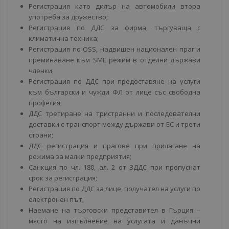
Регистрация като дилър на автомобили втора
употреба за дружество;
Регистрация по ДДС за фирма, търгуваща с
климатична техника;
Регистрация по OSS, надвишен национален праг и
преминаване към SME режим в отделни държави
членки;
Регистрация по ДДС при предоставяне на услуги
към български и чужди ФЛ от лице със свободна
професия;
ДДС третиране на тристранни и последователни
доставки с транспорт между държави от ЕС и трети
страни;
ДДС регистрация и прагове при прилагане на
режима за малки предприятия;
Санкция по чл. 180, ал. 2 от ЗДДС при пропуснат
срок за регистрация;
Регистрация по ДДС за лице, получател на услуги по
електронен път;
Наемане на търговски представител в Гърция –
място на изпълнение на услугата и данъчни