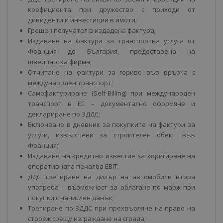
коефициента при дружество с приходи от
дивиденти и инвестиции в имоти;
Грешен получател в издадена фактура;
Издаване на фактура за транспортна услуга от
Франция до България, предоставена на
швейцарска фирма;
Отчитане на фактури за гориво във връзка с
международен транспорт;
Самофактуриране (Self-Billing) при международен
транспорт в ЕС – документално оформяне и
деклариране по ЗДДС;
Включване в дневник за покупките на фактури за
услуги, извършени за строителен обект във
Франция;
Издаване на кредитно известие за коригиране на
оперативната печалба EBIT;
ДДС третиране на дилър на автомобили втора
употреба – възможност за облагане по марж при
покупки с начислен данък;
Третиране по ЗДДС при прехвърляне на право на
строеж срещу изграждане на сграда;