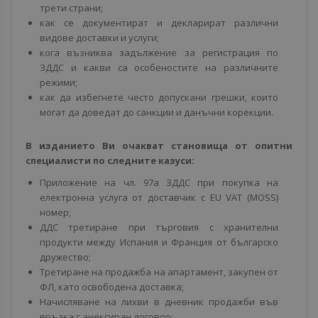
трети страни;
как се документират и декларират различни
видове доставки и услуги;
кога възниква задължение за регистрация по
ЗДДС и какви са особеностите на различните
режими;
как да избегнете често допускани грешки, които
могат да доведат до санкции и данъчни корекции.
В изданието Ви очакват становища от опитни
специалисти по следните казуси:
Приложение на чл. 97а ЗДДС при покупка на
електронна услуга от доставчик с EU VAT (MOSS)
номер;
ДДС третиране при търговия с хранителни
продукти между Испания и Франция от българско
дружество;
Третиране на продажба на апартамент, закупен от
ФЛ, като освободена доставка;
Начисляване на лихви в дневник продажби във
връзка с анексиран договор;