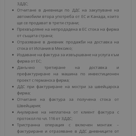
ЗДДС;
Отчитане в дневници по ДДС на закупуване на
автомобили втора употреба от ЕС и Канада, които
ще се продават в трети страни;
Прехвърляне на непродадена в ЕС стока на фирма
от същата страна;
Отразяване в дневник продажби на доставка на
стока от Испания в Мексико;
Издаване на фактура за извършване на услуга към
фирма от ЕС;
Данъчно третиране на доставка и
префактуриране на машина по инвестиционен
проект с германска фирма;
ДДС при фактуриране на мостри за швейцарска
фирма;
Отчитане на фактура за получена стока от
Швейцария;
Анулиране на неплатена от клиент фактура с
протокол по чл. 116 от ЗДДС;
Тристранна операция с включен монтаж –
фактуриране и отразяване в ДДС дневниците от