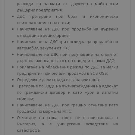
разходи за заплати от дружество майка към
дъщерни предприятия;
ДДС третиране при брак и икономическа
неизползваемост на стоки;
Начисляване на ДДС при продажба на дървени
отпадъци за рециклиране;
Начисляване на ДДС при последваща продажба на
автомобил, закупен от ФЛ;
Начисляване на ДДС при получаване на стоки от
държава членка, когато във фактурите няма ДДС;
Прилагане на облекчения режим по ДДС за малки
предприятия при онлайн продажби в ЕС и OSS;
Определяне дали сграда е стара или нова;
Третиране по ЗДДС на възнаграждения на адвокат
по граждански договор и като жури в изпитни
комисии;
Начисляване на ДДС при грешно отчитане като
продажба по маржа на МПС;
Отчитане на стока, която не е пристигнала в
България, а е унищожена вследствие на
катастрофа;