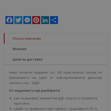
Facebook
Twitter
Messenger
Pinterest
LinkedIn
Share
Пълно описание
Мнения
Цени за доставка
Ново печатно издание със 109 практически случая по
прилагането на един от най-проблемните данъчни
закони у нас - ЗДДС.
От изданието ще разберете:
как се решават конкретни ДДС казуси от реалната
практика;
какви са правилата при сделки с държави от ЕС и