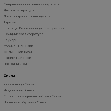
Съвременна световна литература
Детска литература
Литература за тийнейджъри
Туризъм
Речници, Разговорници, Самоучители
Юридическа литература
Ваучери
Музика - Най-нови
Филми - Най-нови
Е-книги Най-нови
Настолни игри
Сиела
Книжарници Сиела
Издателство Сиела
Справочен и правен софтуер Сиела
Проекти и обучения Сиела