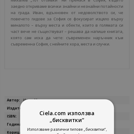
Михалев „101 отбивки” ни пренася в София, където
заедно откриваме всички знайни и незнайни потайности
на града. Иван, вдъхновен от недоволството си, че
повечето гидове за София се фокусират изцяло върху
миналото – върху места и обекти, които в голямата си
част вече не съществуват – решава да напише книгата,
която сам иска да чете: съвременен наръчник към
съвременна София, с нейните хора, места и случки.
Повече
Иван Михалев
информация
Сиела
Ciela.com използва
9789542832010
„бисквитки“
2020
Използваме различни типове „бисквитки“,
мека