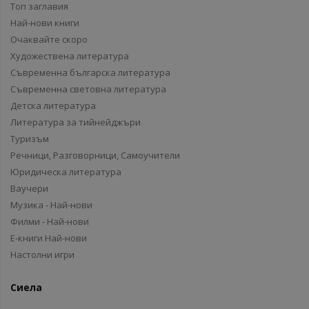
Топ заглавия
Най-нови книги
Очаквайте скоро
Художествена литература
Съвременна българска литература
Съвременна световна литература
Детска литература
Литература за тийнейджъри
Туризъм
Речници, Разговорници, Самоучители
Юридическа литература
Ваучери
Музика - Най-нови
Филми - Най-нови
Е-книги Най-нови
Настолни игри
Сиела