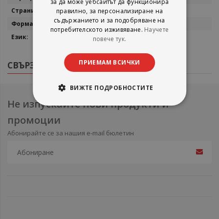
за да може уебсайтът да функционира
296
правилно, за персонализиране на
съдържанието и за подобряване на
14,3х21
потребителското изживяване.
Научете
български
повече тук.
ПРИЕМАМ ВСИЧКИ
СВЪРЗАНИ ПРОДУКТИ
ВИЖТЕ ПОДРОБНОСТИТЕ
Не изпускайте нови продукти и
промоции
Абонирайте се за нашия e-mail бюлетин