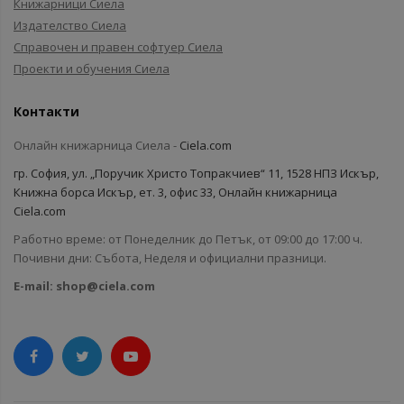
Книжарници Сиела
Издателство Сиела
Справочен и правен софтуер Сиела
Проекти и обучения Сиела
Контакти
Онлайн книжарница Сиела -
Ciela.com
гр. София, ул. „Поручик Христо Топракчиев“ 11, 1528 НПЗ Искър,
Книжна борса Искър, ет. 3, офис 33, Онлайн книжарница
Ciela.com
Работно време: от Понеделник до Петък, от 09:00 до 17:00 ч.
Почивни дни: Събота, Неделя и официални празници.
E-mail:
shop@ciela.com