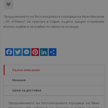
Продължението на бестселъровата поредица на Иван Михалев
„101 отбивки” ни пренася в София, където заедно откриваме
всички знайни и незнайни потайности на града.
Facebook
Twitter
Messenger
Pinterest
LinkedIn
Share
Пълно описание
Мнения
Цени за доставка
Продължението на бестселъровата поредица на Иван