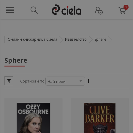
0
Онлайн книжарница Сиела
Издателство
Sphere
ули
Sphere
ул
Сортирай по
ули
ули
ул
ул
ул