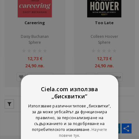
Careering
Too Late
Daisy Buchanan
Colleen Hoover
Sphere
Sphere
рейтинг:
рейтинг:
1%
1%
12,73 €
12,73 €
24,90 лв.
24,90 лв.
Добави
Добави
Ciela.com използва
„бисквитки“
Използваме различни типове „бисквитки“,
за да може уебсайтът да функционира
правилно, за персонализиране на
съдържанието и за подобряване на
Facebook
Twitter
Messenger
Pinterest
LinkedIn
Sha
потребителското изживяване.
Научете
повече тук.