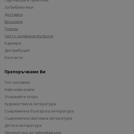
Партньори и приятели
За библиотеки
Доставка
Връщане
Помощ
Често задавани въпроси
Кариера
Дистрибуция
Контакти
Препоръчваме Ви
Топ заглавия
Най-нови книги
Очаквайте скоро
Художествена литература
Съвременна българска литература
Съвременна световна литература
Детска литература
Литература за тийнейджъри