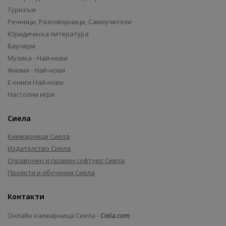
Туризъм
Речници, Разговорници, Самоучители
Юридическа литература
Ваучери
Музика - Най-нови
Филми - Най-нови
Е-книги Най-нови
Настолни игри
Сиела
Книжарници Сиела
Издателство Сиела
Справочен и правен софтуер Сиела
Проекти и обучения Сиела
Контакти
Онлайн книжарница Сиела -
Ciela.com