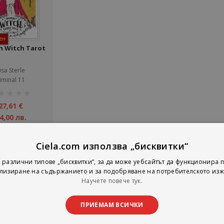
ен
 Witch Tarot
isa Sterle
iminal 11
тинг:
27,61 €
4,00 лв.
Детайли
Ciela.com използва „бисквитки“
 различни типове „бисквитки“, за да може уебсайтът да функционира п
лизиране на съдържанието и за подобряване на потребителското изж
на страни
тирай по
Покажи
Научете повече тук.
ПРИЕМАМ ВСИЧКИ