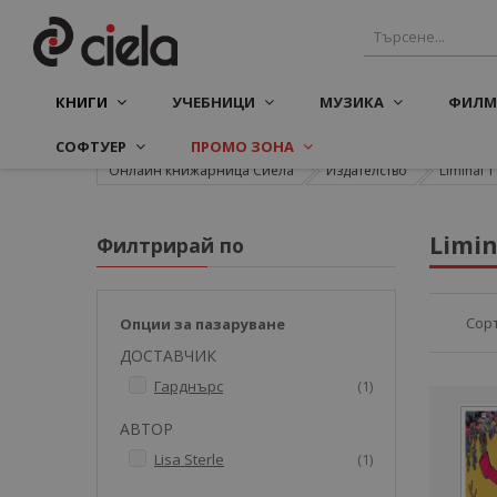
КНИГИ
УЧЕБНИЦИ
МУЗИКА
ФИЛМ
СОФТУЕР
ПРОМО ЗОНА
Онлайн книжарница Сиела
Издателство
Liminal 1
Limin
Филтрирай по
Сор
Опции за пазаруване
ДОСТАВЧИК
артикул
Гарднърс
1
АВТОР
артикул
Lisa Sterle
1