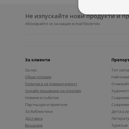
Не изпускайте нови продукти и 
Абонирайте се за нашия e-mail бюлетин
За клиенти
Препор
За нас
Топ загл
Общи условия
Най-нови
Политика за поверителност
Очаквайт
Онлайн решаване на спорове
Художест
Новини и събития
Съвремен
Партньори и приятели
Съвремен
За библиотеки
Детска л
Доставка
Литерату
Връщане
Туризъм