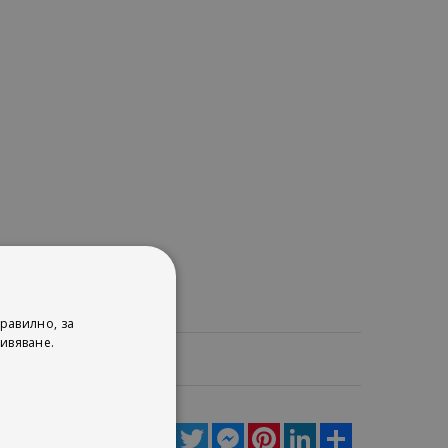
равилно, за
ивяване.
ца
Facebook
Twitter
Messenger
Pinterest
LinkedIn
Share