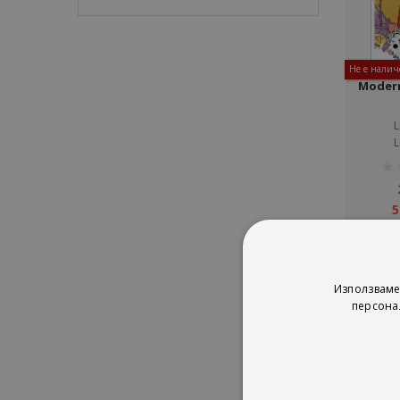
Не е налич
Modern
L
L
рей
1%
5
Използваме
персона
Сор