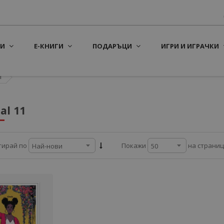
И
Е-КНИГИ
ПОДАРЪЦИ
ИГРИ И ИГРАЧКИ
1
al 11
на страни
тирай по
Покажи