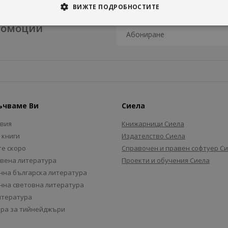
ВИЖТЕ ПОДРОБНОСТИТЕ
промоции
ъчваме Ви
Сиела
авия
Книжарници Сиела
 книги
Издателство Сиела
е скоро
Справочен и правен софтуер С
вена литература
Проекти и обучения Сиела
на българска литература
на световна литература
итература
ра за тийнейджъри