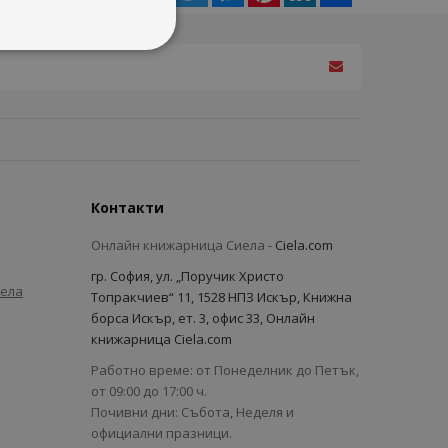
Контакти
Онлайн книжарница Сиела -
Ciela.com
гр. София, ул. „Поручик Христо
иела
Топракчиев“ 11, 1528 НПЗ Искър, Книжна
борса Искър, ет. 3, офис 33, Онлайн
книжарница Ciela.com
Работно време: от Понеделник до Петък,
от 09:00 до 17:00 ч.
Почивни дни: Събота, Неделя и
официални празници.