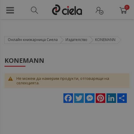
0
Онлайн книжарница Сиела
Издателство
KONEMANN
KONEMANN
Не можем да намерим продукти, отговарящи на
селекцията.
Facebook
Twitter
Messenger
Pinterest
LinkedIn
Sha