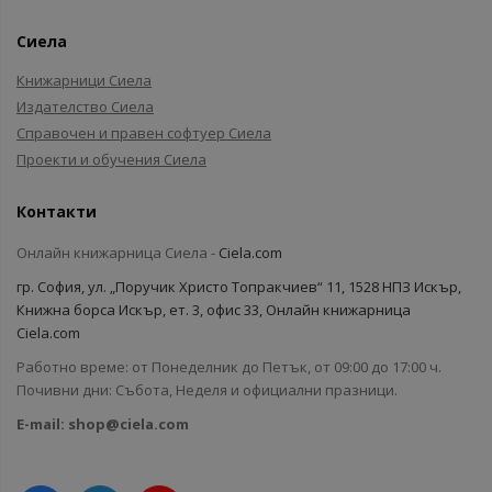
Сиела
Книжарници Сиела
Издателство Сиела
Справочен и правен софтуер Сиела
Проекти и обучения Сиела
Контакти
Онлайн книжарница Сиела -
Ciela.com
гр. София, ул. „Поручик Христо Топракчиев“ 11, 1528 НПЗ Искър,
Книжна борса Искър, ет. 3, офис 33, Онлайн книжарница
Ciela.com
Работно време: от Понеделник до Петък, от 09:00 до 17:00 ч.
Почивни дни: Събота, Неделя и официални празници.
E-mail:
shop@ciela.com