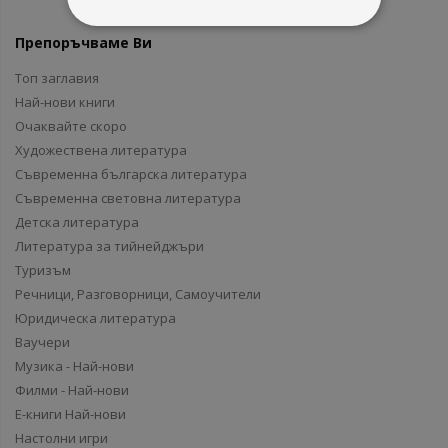
Препоръчваме Ви
Топ заглавия
Най-нови книги
Очаквайте скоро
Художествена литература
Съвременна българска литература
Съвременна световна литература
Детска литература
Литература за тийнейджъри
Туризъм
Речници, Разговорници, Самоучители
Юридическа литература
Ваучери
Музика - Най-нови
Филми - Най-нови
Е-книги Най-нови
Настолни игри