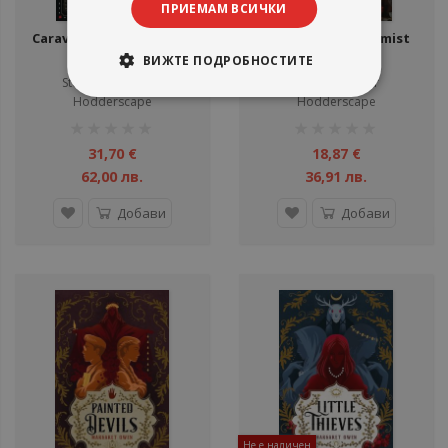
ПРИЕМАМ ВСИЧКИ
Caraval - Caraval Series -
The Scarlet Alchemist
Hardcover
ВИЖТЕ ПОДРОБНОСТИТЕ
Stephanie Garber
Kylie Lee Baker
Hodderscape
Hodderscape
рейтинг:
рейтинг:
1%
1%
31,70 €
18,87 €
62,00 лв.
36,91 лв.
Добави
Добави
Не е наличен