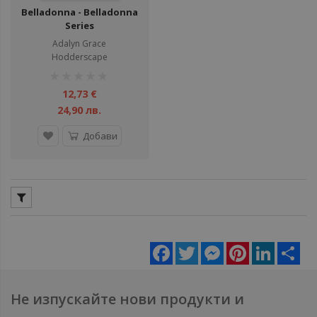
Belladonna - Belladonna
Series
Adalyn Grace
Hodderscape
рейтинг:
1%
12,73 €
24,90 лв.
Добави
Facebook
Twitter
Messenger
Pinterest
LinkedIn
Sha
Не изпускайте нови продукти и