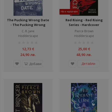
Не е наличен
The Pucking Wrong Date
Red Rising - Red Rising
- The Pucking Wrong
Series - Hardcover
Series
C. R. Jane
Pierce Brown
Hodderscape
Hodderscape
рейтинг:
рейтинг:
1%
1%
12,73 €
25,00 €
24,90 лв.
48,90 лв.
Детайли
Добави