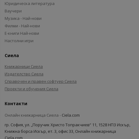
Юридическа литература
Ваучери
Музика - Най-нови
Филми - Най-нови
Е-книги Най-нови
Настолни игри
Сиела
Книжарници Сиела
Издателство Сиела
Справочен и правен софтуер Сиела
Проекти и обучения Сиела
Контакти
Онлайн книжарница Сиела -
Ciela.com
гр. София, ул. „Поручик Христо Топракчиев“ 11, 1528 НПЗ Искър,
Книжна борса Искър, ет. 3, офис 33, Онлайн книжарница
Ciela.com