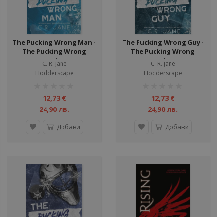
ул
ул
ули
The Pucking Wrong Man -
The Pucking Wrong Guy -
The Pucking Wrong
The Pucking Wrong
ул
Series
Series
C. R. Jane
C. R. Jane
ули
Hodderscape
Hodderscape
рейтинг:
рейтинг:
ули
1%
1%
12,73 €
12,73 €
ули
24,90 лв.
24,90 лв.
ули
Добави
Добави