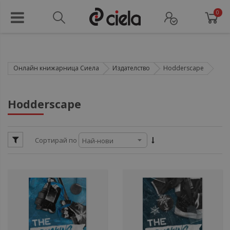
0
Онлайн книжарница Сиела
Издателство
Hodderscape
ул
Hodderscape
ули
ули
ули
Сортирай по
ули
ули
ули