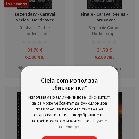
Не е наличен
Legendary - Caraval
Finale - Caraval Series -
Series - Hardcover
Hardcover
Stephanie Garber
Stephanie Garber
Hodderscape
Hodderscape
рейтинг:
рейтинг:
1%
1%
31,70 €
31,70 €
62,00 лв.
62,00 лв.
Детайли
Добави
Ciela.com използва
„бисквитки“
Използваме различни типове „бисквитки“,
за да може уебсайтът да функционира
правилно, за персонализиране на
съдържанието и за подобряване на
потребителското изживяване.
Научете
повече тук.