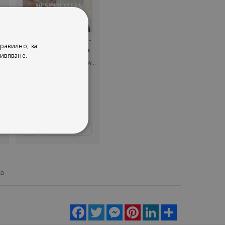
And
Desperately Young -
равилно, за
Artists Who Died in
ивяване.
Their Twenties
Angela S. Jones, Vern G. Swanson
ACC Art Books
рейтинг:
1%
43,46 €
85,00 лв.
Добави
ца
Facebook
Twitter
Messenger
Pinterest
LinkedIn
Share