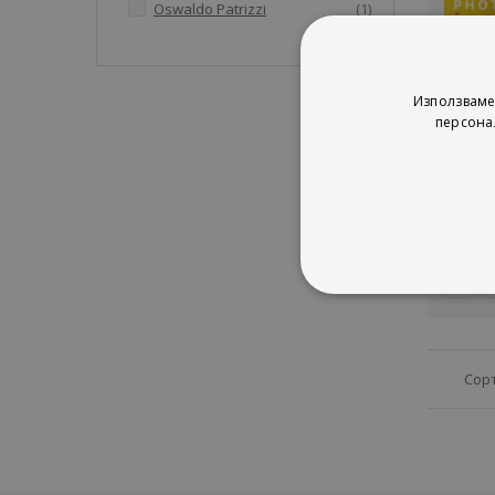
артикул
Oswaldo Patrizzi
1
Photogr
Използваме
Art of
персона
Char
ACC
рей
1%
5
Сор