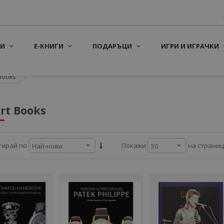
И
Е-КНИГИ
ПОДАРЪЦИ
ИГРИ И ИГРАЧКИ
Books
rt Books
на страни
тирай по
Покажи