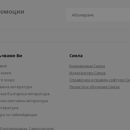
промоции
ъчваме Ви
Сиела
авия
Книжарници Сиела
 книги
Издателство Сиела
е скоро
Справочен и правен софтуер С
вена литература
Проекти и обучения Сиела
на българска литература
на световна литература
итература
ра за тийнейджъри
 Разговорници, Самоучители