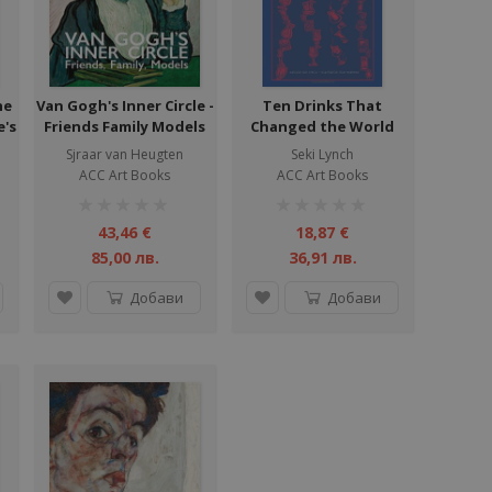
he
Van Gogh's Inner Circle -
Ten Drinks That
e's
Friends Family Models
Changed the World
s
Sjraar van Heugten
Seki Lynch
ACC Art Books
ACC Art Books
рейтинг:
рейтинг:
1%
1%
43,46 €
18,87 €
85,00 лв.
36,91 лв.
Добави
Добави