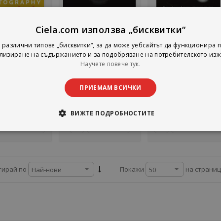
Ciela.com използва „бисквитки“
Не е наличен
aphers on the
Independent
Dream Lovers - John 
 различни типове „бисквитки“, за да може уебсайтът да функционира п
 Photography
Watchmakers
Yoko in NYC
лизиране на съдържанието и за подобряване на потребителското изж
les Moriarty
Steve Huyton
Brian Hamill
Научете повече тук.
 Art Books
ACC Art Books
ACC Art Books
тинг:
рейтинг:
рейтинг:
ПРИЕМАМ ВСИЧКИ
1%
1%
27,61 €
43,46 €
31,70 €
4,00 лв.
85,00 лв.
62,00 лв.
ВИЖТЕ ПОДРОБНОСТИТЕ
Детайли
Добави
Добави
на страни
тирай по
Покажи