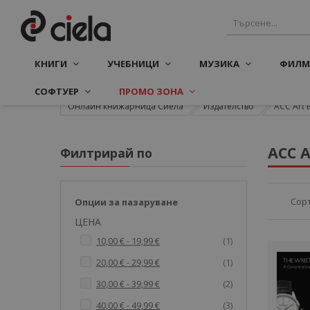
КНИГИ
УЧЕБНИЦИ
МУЗИКА
ФИЛМ
СОФТУЕР
ПРОМО ЗОНА
Онлайн книжарница Сиела
Издателство
ACC Art 
ACC A
Филтрирай по
Сор
Опции за пазаруване
ЦЕНА
артикул
10,00 €
-
19,99 €
1
артикул
20,00 €
-
29,99 €
1
артикули
30,00 €
-
39,99 €
2
артикули
40,00 €
-
49,99 €
3