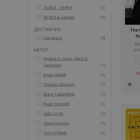
артикул
70,00 €
-
79,99 €
1
артикул
90,00 €
и нагоре
1
ДОСТАВЧИК
The 
H
артикули
Гарднърс
9
Ry
АВТОР
ACC
рей
Angela S. Jones, Vern G.
артикул
Swanson
1
1%
1
артикул
Brian Hamill
1
артикул
Charles Moriarty
1
артикул
Mara Cappelletti
1
артикул
Ryan Schmidt
1
артикул
Seki Lynch
1
артикул
Steve Huyton
1
артикул
Terry O'Neill
1