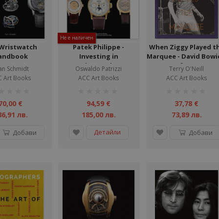
Не е наличен
Wristwatch
Patek Philippe -
When Ziggy Played t
andbook
Investing in
Marquee - David Bowi
Wristwatches
Last Performance a
an Schmidt
Oswaldo Patrizzi
Terry O'Neill
Ziggy Stardust
 Art Books
ACC Art Books
ACC Art Books
тинг:
рейтинг:
рейтинг:
1%
1%
70,00 €
94,59 €
37,78 €
36,91 лв.
185,00 лв.
73,89 лв.
Детайли
Добави
Добави