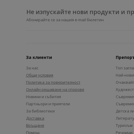
Не изпускайте нови продукти и 
Абонирайте се за нашия e-mail бюлетин
За клиенти
Препор
За нас
Топ загл
Общи условия
Най-нови
Политика за поверителност
Очаквайт
Онлайн решаване на спорове
Художест
Новини и събития
Съвремен
Партньори и приятели
Съвремен
За библиотеки
Детска л
Доставка
Литерату
Връщане
Туризъм
Помощ
Речници,