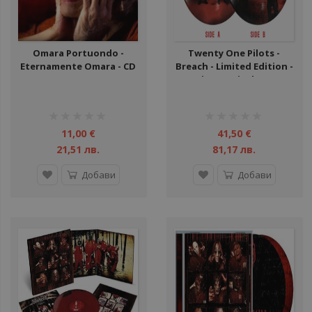
Omara Portuondo -
Twenty One Pilots -
Eternamente Omara - CD
Breach - Limited Edition -
Picture Vinyl - LP
рейтинг:
рейтинг:
1%
1%
11,00 €
41,50 €
21,51 лв.
81,17 лв.
Добави
Добави