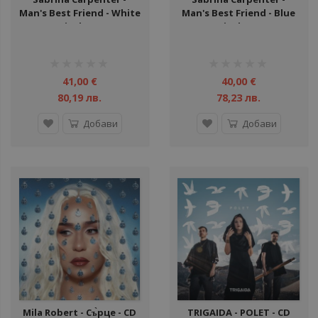
Man's Best Friend - White
Man's Best Friend - Blue
Vinyl - LP
Vinyl - LP
рейтинг:
рейтинг:
1%
1%
41,00 €
40,00 €
80,19 лв.
78,23 лв.
Добави
Добави
Mila Robert - Съ̀рце - CD
TRIGAIDA - POLET - CD