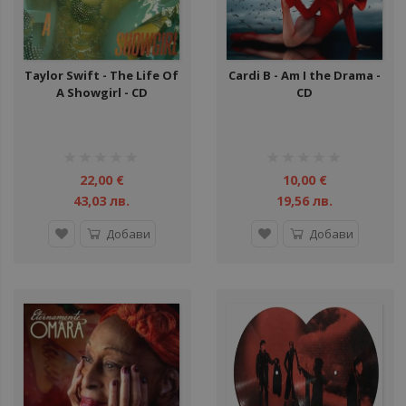
Taylor Swift - The Life Of
Cardi B - Am I the Drama -
A Showgirl - CD
CD
рейтинг:
рейтинг:
1%
1%
22,00 €
10,00 €
43,03 лв.
19,56 лв.
Добави
Добави