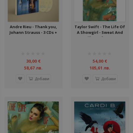
Andre Rieu - Thank you,
Taylor Swift - The Life Of
Johann Strauss - 3 CDs +
A Showgirl - Sweat And
DVD
Vanilla Perfume - LP
рейтинг:
рейтинг:
1%
1%
30,00 €
54,00 €
58,67 лв.
105,61 лв.
Добави
Добави