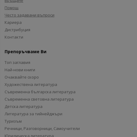
Връщане
Помощ
Често задавани въпроси
Кариера
Дистрибуция
Контакти
Препоръчваме Ви
Топ заглавия
Най-нови книги
Очаквайте скоро
Художествена литература
Съвременна българска литература
Съвременна световна литература
Детска литература
Литература за тийнейджъри
Туризъм
Речници, Разговорници, Самоучители
Юридическа литература