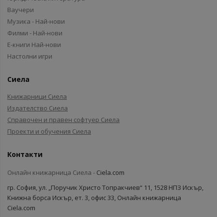
Ваучери
Музика - Най-нови
Филми - Най-нови
Е-книги Най-нови
Настолни игри
Сиела
Книжарници Сиела
Издателство Сиела
Справочен и правен софтуер Сиела
Проекти и обучения Сиела
Контакти
Онлайн книжарница Сиела -
Ciela.com
гр. София, ул. „Поручик Христо Топракчиев“ 11, 1528 НПЗ Искър,
Книжна борса Искър, ет. 3, офис 33, Онлайн книжарница
Ciela.com