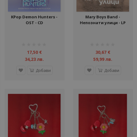
KPop Demon Hunters -
Mary Boys Band -
OST - CD
Непознати улици - LP
рейтинг:
рейтинг:
1%
1%
17,50 €
30,67 €
34,23 лв.
59,99 лв.
Добави
Добави