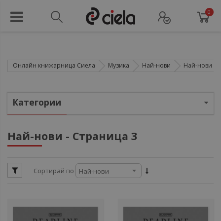
0
Онлайн книжарница Сиела
Музика
Най-нови
Най-нови - 
ули
Категории
ули
Най-нови - Страница 3
ули
ули
ули
Сортирай по
ули
ули
ули