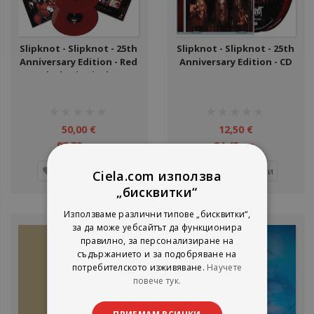
Slipknot - Slipknot - 25th
Slipknot - Slipknot - 25th
Anniversary Edition - Red
Anniversary Edition - CD
& Black Mix Vinyl - LP
рейтинг:
рейтинг:
1%
1%
50,00 €
12,50 €
97,79 лв.
24,45 лв.
Добави
Добави
Ciela.com използва
„бисквитки“
Използваме различни типове „бисквитки“,
за да може уебсайтът да функционира
правилно, за персонализиране на
съдържанието и за подобряване на
потребителското изживяване.
Научете
повече тук.