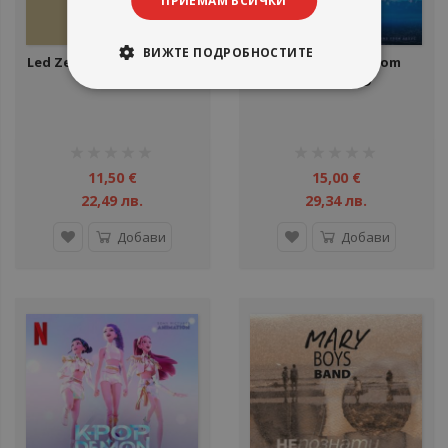
ПРИЕМАМ ВСИЧКИ
ВИЖТЕ ПОДРОБНОСТИТЕ
Led Zeppelin - Live EP - CD
Styx - Circling From
Above - CD
рейтинг:
рейтинг:
1%
1%
11,50 €
15,00 €
22,49 лв.
29,34 лв.
Добави
Добави