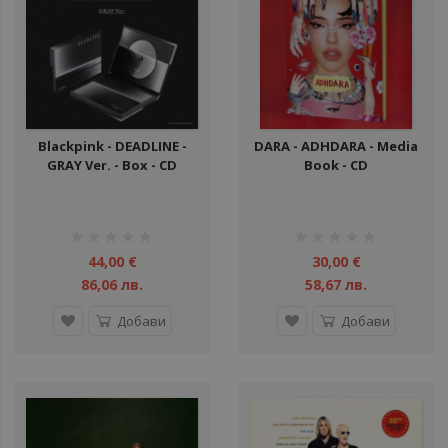
ули
ули
ули
Blackpink - DEADLINE -
DARA - ADHDARA - Media
GRAY Ver. - Box - CD
Book - CD
ули
ули
рейтинг:
рейтинг:
ули
1%
1%
44,00 €
30,00 €
86,06 лв.
58,67 лв.
ули
Добави
Добави
ул
ули