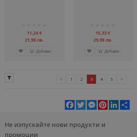
рейтинг:
рейтинг:
1%
1%
11,24 €
15,33 €
21,98 лв.
29,98 лв.
Добави
Добави
1
2
3
4
5
Facebook
Twitter
Messenger
Pinterest
LinkedIn
Sha
Не изпускайте нови продукти и
промоции