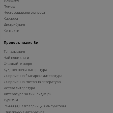
Връщане
Помощ
Често задавани въпроси
Кариера
Дистрибуция
Контакти
Препоръчваме Ви
Топ заглавия
Най-нови книги
Очаквайте скоро
Художествена литература
Съвременна българска литература
Съвременна световна литература
Детска литература
Литература за тийнейджъри
Туризъм
Речници, Разговорници, Самоучители
Юридическа литература