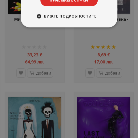
ПРИЕМАМ ВСИЧКИ
ВИЖТЕ ПОДРОБНОСТИТЕ
Милена - Ha-Ha - LP
Homelesz - Томахавка -
CD
рейтинг:
рейтинг:
1%
100%
33,23 €
8,69 €
64,99 лв.
17,00 лв.
Добави
Добави