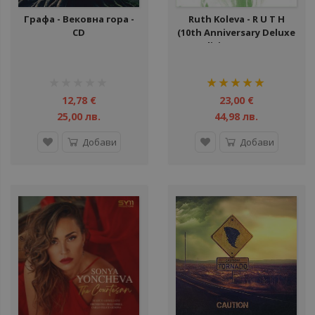
Графа - Вековна гора -
Ruth Koleva - R U T H
CD
(10th Anniversary Deluxe
Edition) - плоча
рейтинг:
рейтинг:
1%
100%
12,78 €
23,00 €
25,00 лв.
44,98 лв.
Добави
Добави