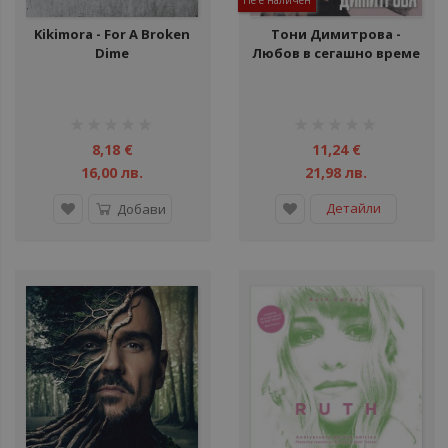
Не е наличен
Kikimora - For A Broken
Тони Димитрова -
Dime
Любов в сегашно време
рейтинг:
рейтинг:
1%
1%
8,18 €
11,24 €
16,00 лв.
21,98 лв.
Детайли
Добави