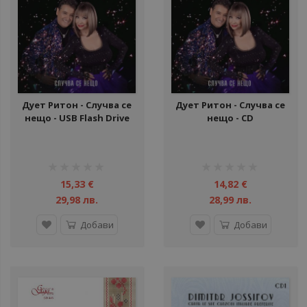
ули
ули
ул
ули
Дует Ритон - Случва се
Дует Ритон - Случва се
ул
нещо - USB Flash Drive
нещо - CD
ул
ули
рейтинг:
рейтинг:
1%
1%
15,33 €
14,82 €
29,98 лв.
28,99 лв.
ул
Добави
Добави
ул
ули