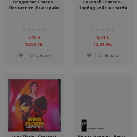
Владислав Славов -
Николай Славеев –
Песните ти, Българийо
Чорбаджийска сватба
- CD
2023 - CD
рейтинг:
рейтинг:
1%
1%
7,15 €
6,14 €
13,98 лв.
12,01 лв.
Добави
Добави
Irina Florin - Greatest
Ирина Флорин - Друга -