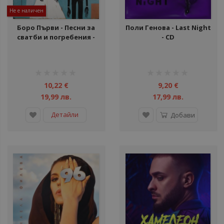
Не е наличен
Боро Първи - Песни за
Поли Генова - Last Night
сватби и погребения -
- CD
CD
рейтинг:
рейтинг:
1%
1%
10,22 €
9,20 €
19,99 лв.
17,99 лв.
Детайли
Добави