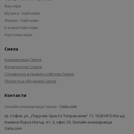
Ваучери
Музика - Най-нови
Филми - Най-нови
Е-книги Най-нови
Настолни игри
Сиела
Книжарници Сиела
Издателство Сиела
Справочен и правен софтуер Сиела
Проекти и обучения Сиела
Контакти
Онлайн книжарница Сиела -
Ciela.com
гр. София, ул. „Поручик Христо Топракчиев“ 11, 1528 НПЗ Искър,
Книжна борса Искър, ет. 3, офис 33, Онлайн книжарница
Ciela.com