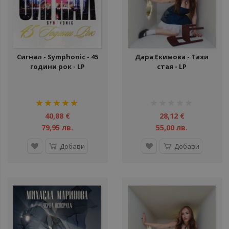
Сигнал - Symphonic - 45
Дара Екимова - Тази
години рок - LP
стая - LP
рейтинг:
рейтинг:
100%
1%
40,88 €
28,12 €
79,95 лв.
55,00 лв.
Добави
Добави