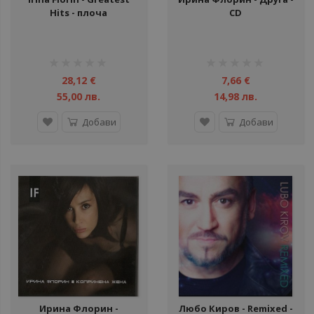
Hits - плоча
CD
рейтинг:
рейтинг:
1%
1%
28,12 €
7,66 €
55,00 лв.
14,98 лв.
Добави
Добави
Ирина Флорин -
Любо Киров - Remixed -