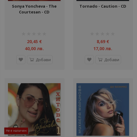
Sonya Yoncheva - The
Tornado - Caution - CD
Courtesan - CD
рейтинг:
рейтинг:
1%
1%
20,45 €
8,69 €
40,00 лв.
17,00 лв.
Добави
Добави
Не е наличен