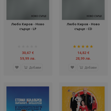
Любо Киров - Ново
Любо Киров - Ново
сърце - LP
сърце - CD
рейтинг:
рейтинг:
1%
100%
30,67 €
14,82 €
59,99 лв.
28,99 лв.
Добави
Добави