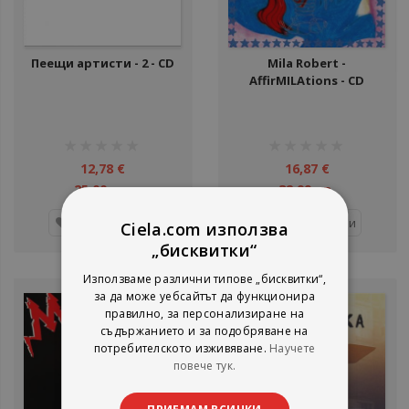
Пеещи артисти - 2 - CD
Mila Robert -
AffirMILAtions - CD
рейтинг:
рейтинг:
1%
1%
12,78 €
16,87 €
25,00 лв.
32,99 лв.
Добави
Добави
Ciela.com използва
„бисквитки“
Използваме различни типове „бисквитки“,
за да може уебсайтът да функционира
правилно, за персонализиране на
съдържанието и за подобряване на
потребителското изживяване.
Научете
повече тук.