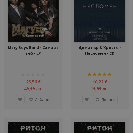
ули
ул
ули
ули
ули
Mary Boys Band - Само за
Димитър & Христо -
теб - LP
Несломен - CD
ул
ули
рейтинг:
рейтинг:
ули
1%
100%
25,56 €
10,22 €
49,99 лв.
19,99 лв.
ул
Добави
Добави
ули
ули
ули