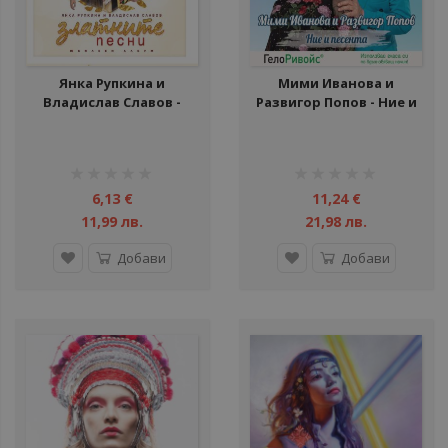
Янка Рупкина и
Мими Иванова и
Владислав Славов -
Развигор Попов - Ние и
Златните песни - CD
песента - CD
рейтинг:
рейтинг:
1%
1%
6,13 €
11,24 €
11,99 лв.
21,98 лв.
Добави
Добави