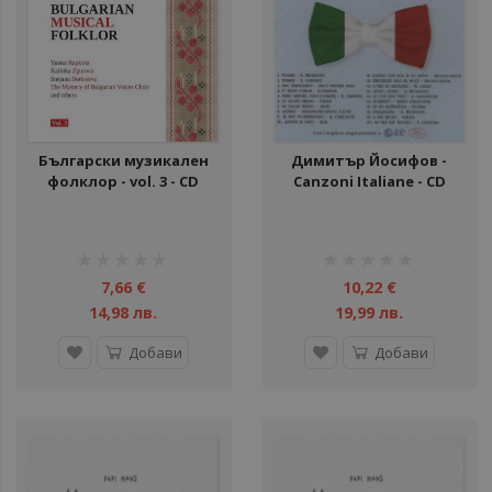
ули
Български музикален
Димитър Йосифов -
ули
фолклор - vol. 3 - CD
Canzoni Italiane - CD
рейтинг:
рейтинг:
ули
1%
1%
7,66 €
10,22 €
ули
14,98 лв.
19,99 лв.
ули
Добави
Добави
ул
ул
ул