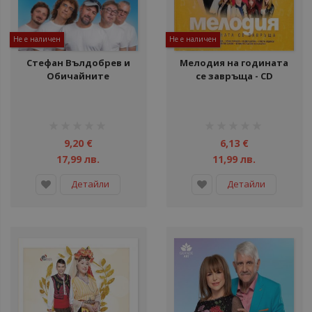
Не е наличен
Не е наличен
Стефан Вълдобрев и
Мелодия на годината
Обичайните
се завръща - CD
заподозрени -
Удивителни
въпросителни - CD
рейтинг:
рейтинг:
1%
1%
9,20 €
6,13 €
17,99 лв.
11,99 лв.
Детайли
Детайли