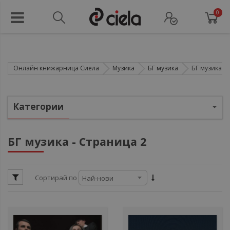
0
Онлайн книжарница Сиела
Музика
БГ музика
БГ музика - 
ули
Категории
ули
ули
БГ музика - Страница 2
ули
ули
ули
Сортирай по
ули
ули