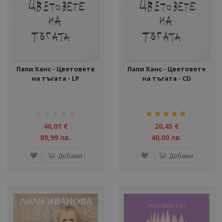
ули
ули
ули
ул
Папи Ханс - Цветовете
Папи Ханс - Цветовете
на тъгата - LP
на тъгата - CD
рейтинг:
рейтинг:
ули
1%
100%
46,01 €
20,45 €
ули
89,99 лв.
40,00 лв.
Добави
Добави