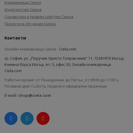
Книжарници Сиела
Издателство Сиела
Справочен и правен софтуер Сиела
Проекти и обучения Сиела
Контакти
Онлайн книжарница Сиела -
Ciela.com
гр. София, ул. „Поручик Христо Топракчиев“ 11, 1528 НПЗ Искър,
Книжна борса Искър, ет. 3, офис 33, Онлайн книжарница
Ciela.com
Работно време: от Понеделник до Петък, от 09:00 до 17:00 ч.
Почивни дни: Събота, Неделя и официални празници.
E-mail:
shop@ciela.com