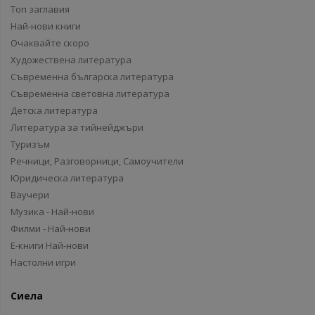
Топ заглавия
Най-нови книги
Очаквайте скоро
Художествена литература
Съвременна българска литература
Съвременна световна литература
Детска литература
Литература за тийнейджъри
Туризъм
Речници, Разговорници, Самоучители
Юридическа литература
Ваучери
Музика - Най-нови
Филми - Най-нови
Е-книги Най-нови
Настолни игри
Сиела