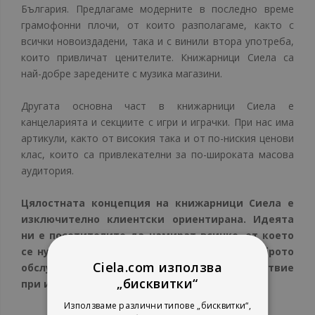
България. Предлагаме модерните в последно време
грамофонни плочи, от които разполагаме, както с
всички новоиздадени, така и с винили втора употреба,
които привличат ценителите. Книжарници Сиела са
най-добре заредените с музика магазини.
Другата основна част в книжарници Сиела е
канцеларията и секциите с игри и играчки. При нас има
артикули, както от високия така и от по-ниския ценови
клас, които са привлекателни за по-широката масова
аудитория.
Цялостната концепция на книжарници Сиела е
изключително клиентски ориентирана. Идеята
ни е посетителите да намират всичко, от което
се нуждаят за себе си и своите близки. Доброто
Ciela.com използва
обслужване и създаване на уют и спокойствие
„бисквитки“
при избора привличат все повече клиенти.
Използваме различни типове „бисквитки“,