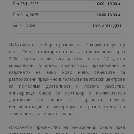
Dec 25th, 2025
10:00 - 19:00 ч.
Dec 31st, 2025
10:00-18:00 ч.
Jan 1st, 2026
ПОЧИВЕН ДЕН
Най-голямата и бързо развиваща се книжна верига у
нас – Сиела, стартира с първата си книжарница през
2006 година и до сега разполага със 17 уютни
книжарници, в които клиентското преживяване е
издигнато на едно ново ниво. Обектите са
разположени предимно в големите търговски центрове
за по-голяма достъпност и повече удобство.
Книжарници Сиела са партньор и изключителен
доставчик на книги в търговски вериги,
бензиностанции и хипермаркети, разположени на
територията на цялата страна.
Основното предимство на книжарници Сиела пред