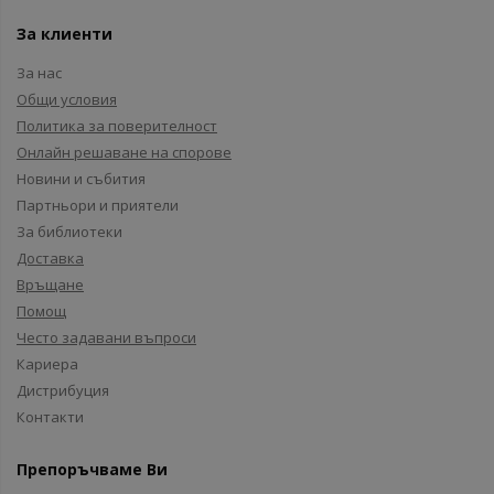
За клиенти
За нас
Общи условия
Политика за поверителност
Онлайн решаване на спорове
Новини и събития
Партньори и приятели
За библиотеки
Доставка
Връщане
Помощ
Често задавани въпроси
Кариера
Дистрибуция
Контакти
Препоръчваме Ви