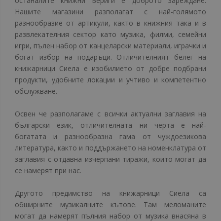
останалите книжни вериги е доброто зареждане.
Нашите магазини разполагат с най-голямото
разнообразие от артикули, както в книжния така и в
развлекателния сектор като музика, филми, семейни
игри, пълен набор от канцеларски материали, играчки и
богат избор на подаръци. Отличителният белег на
книжарници Сиела е изобилието от добре подбрани
продукти, удобните локации и учтиво и компетентно
обслужване.
Освен че разполагаме с всички актуални заглавия на
български език, отличителната ни черта е най-
богатата и разнообразна гама от чуждоезикова
литература, както и поддържането на номенклатура от
заглавия с отдавна изчерпани тиражи, които могат да
се намерят при нас.
Другото предимство на книжарници Сиела са
обширните музикалните кътове. Там меломаните
могат да намерят пълния набор от музика внасяна в