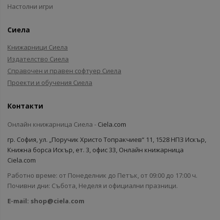
Настолни игри
Сиела
Книжарници Сиела
Издателство Сиела
Справочен и правен софтуер Сиела
Проекти и обучения Сиела
Контакти
Онлайн книжарница Сиела -
Ciela.com
гр. София, ул. „Поручик Христо Топракчиев“ 11, 1528 НПЗ Искър,
Книжна борса Искър, ет. 3, офис 33, Онлайн книжарница
Ciela.com
Работно време: от Понеделник до Петък, от 09:00 до 17:00 ч.
Почивни дни: Събота, Неделя и официални празници.
E-mail:
shop@ciela.com