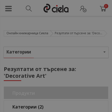
0
Онлайн книжарница Сиела
Резултати от търсене за: 'Deco...
ул
Категории
ул
Резултати от търсене за:
ул
'Decorative Art'
ул
Продукти
Категории
(2)