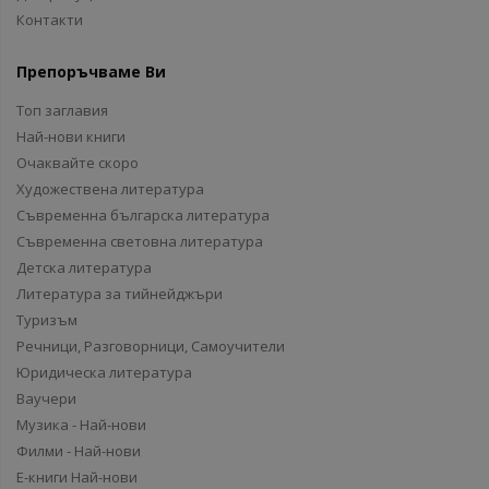
Контакти
Препоръчваме Ви
Топ заглавия
Най-нови книги
Очаквайте скоро
Художествена литература
Съвременна българска литература
Съвременна световна литература
Детска литература
Литература за тийнейджъри
Туризъм
Речници, Разговорници, Самоучители
Юридическа литература
Ваучери
Музика - Най-нови
Филми - Най-нови
Е-книги Най-нови