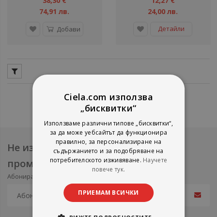
38,30 €
12,27 €
74,91 лв.
24,00 лв.
Детайли
Добави
Ciela.com използва
„бисквитки“
Използваме различни типове „бисквитки“,
за да може уебсайтът да функционира
правилно, за персонализиране на
Не изпускайте нови продукти и
съдържанието и за подобряване на
потребителското изживяване.
Научете
промоции
повече тук.
Абонирайте се за нашия e-mail бюлетин
ПРИЕМАМ ВСИЧКИ