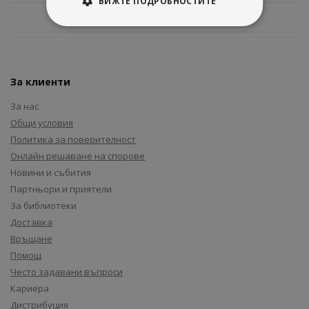
ВИЖТЕ ПОДРОБНОСТИТЕ
За клиенти
За нас
Общи условия
Политика за поверителност
Онлайн решаване на спорове
Новини и събития
Партньори и приятели
За библиотеки
Доставка
Връщане
Помощ
Често задавани въпроси
Кариера
Дистрибуция