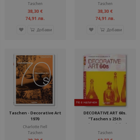
Taschen
Taschen
38,30 €
38,30 €
74,91 лв.
74,91 лв.
Добави
Добави
Не е наличен
Taschen - Decorative Art
DECORATIVE ART 60s.
1970
“Taschen s 25th
anniversary special ed.“
Charlotte Fiell
/PB/
Taschen
Taschen