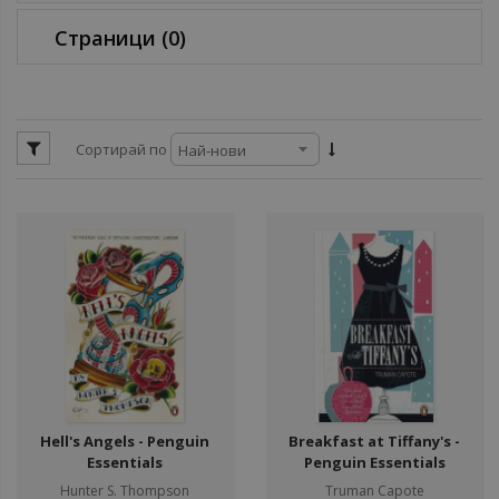
ул
Страници
(0)
Сортирай по
Hell's Angels - Penguin
Breakfast at Tiffany's -
Essentials
Penguin Essentials
Hunter S. Thompson
Truman Capote