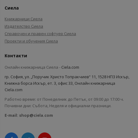
Сиела
Книжарници Сиела
Издателство Сиела
Справочен и правен софтуер Сиела
Проекти и обучения Сиела
Контакти
Онлайн книжарница Сиела -
Ciela.com
гр. София, ул. „Поручик Христо Топракчиев“ 11, 1528 НПЗ Искър,
Книжна борса Искър, ет. 3, офис 33, Онлайн книжарница
Ciela.com
Работно време: от Понеделник до Петък, от 09:00 до 17:00 ч.
Почивни дни: Събота, Неделя и официални празници.
E-mail:
shop@ciela.com