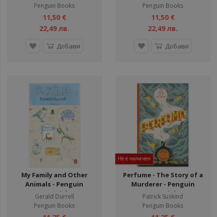
Penguin Books
Penguin Books
11,50 €
11,50 €
22,49 лв.
22,49 лв.
Добави
Добави
Не е наличен
My Family and Other
Perfume - The Story of a
Animals - Penguin
Murderer - Penguin
Essentials
Essentials
Gerald Durrell
Patrick Suskind
Penguin Books
Penguin Books