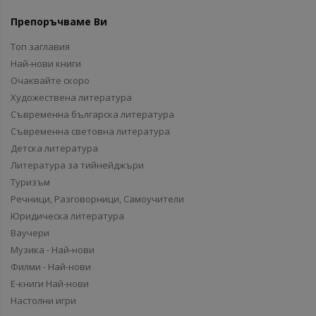
Препоръчваме Ви
Топ заглавия
Най-нови книги
Очаквайте скоро
Художествена литература
Съвременна българска литература
Съвременна световна литература
Детска литература
Литература за тийнейджъри
Туризъм
Речници, Разговорници, Самоучители
Юридическа литература
Ваучери
Музика - Най-нови
Филми - Най-нови
Е-книги Най-нови
Настолни игри