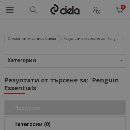
0
Онлайн книжарница Сиела
Резултати от търсене за: 'Peng...
Категории
Резултати от търсене за: 'Penguin
Essentials'
ул
ул
Продукти
ул
Категории
(0)
ул