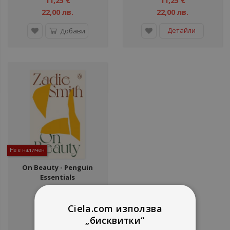
11,25 €
11,25 €
22,00 лв.
22,00 лв.
Детайли
Добави
Не е наличен
On Beauty - Penguin
Essentials
Zadie Smith
Penguin Books
Ciela.com използва
11,25 €
„бисквитки“
22,00 лв.