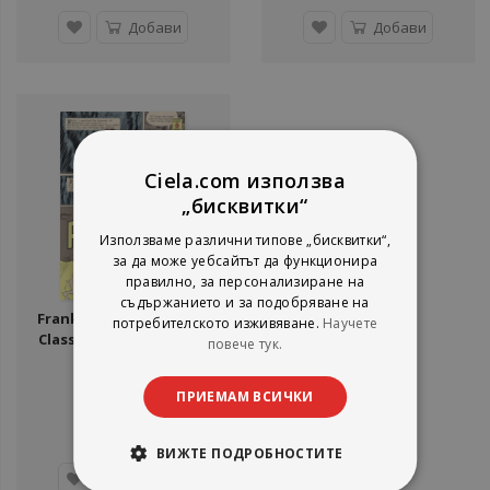
Добави
Добави
Ciela.com използва
„бисквитки“
Използваме различни типове „бисквитки“,
за да може уебсайтът да функционира
правилно, за персонализиране на
съдържанието и за подобряване на
Frankenstein - Penguin
потребителското изживяване.
Научете
Classics Deluxe Edition
повече тук.
Series
Mary Shelley
Penguin Books
ПРИЕМАМ ВСИЧКИ
17,00 €
33,25 лв.
ВИЖТЕ ПОДРОБНОСТИТЕ
Добави