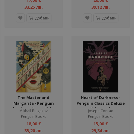
17,00 €
20,00 €
33,25 лв.
39,12 лв.
Добави
Добави
The Master and
Heart of Darkness -
Margarita - Penguin
Penguin Classics Deluxe
Classics Deluxe Edition
Edition Series
Mikhail Bulgakov
Joseph Conrad
Series
Penguin Books
Penguin Books
18,00 €
15,00 €
35,20 лв.
29,34 лв.