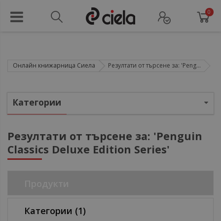
0
Онлайн книжарница Сиела
Резултати от търсене за: 'Peng...
Категории
Резултати от търсене за: 'Penguin
Classics Deluxe Edition Series'
ул
ул
Продукти
Категории
(1)
ул