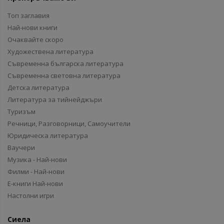
Топ заглавия
Най-нови книги
Очаквайте скоро
Художествена литература
Съвременна българска литература
Съвременна световна литература
Детска литература
Литература за тийнейджъри
Туризъм
Речници, Разговорници, Самоучители
Юридическа литература
Ваучери
Музика - Най-нови
Филми - Най-нови
Е-книги Най-нови
Настолни игри
Сиела