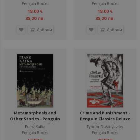
Series
Penguin Books
Penguin Books
18,00 €
18,00 €
35,20 лв.
35,20 лв.
Добави
Добави
Metamorphosis and
Crime and Punishment -
Other Stories - Penguin
Penguin Classics Deluxe
Classics Deluxe Edition
Edition Series
Franz Kafka
Fyodor Dostoyevsky
Series
Penguin Books
Penguin Books