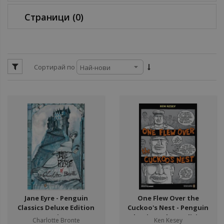
ул
Страници
(0)
ул
ул
ул
Сортирай по
ул
ул
Jane Eyre - Penguin
One Flew Over the
Classics Deluxe Edition
Cuckoo's Nest - Penguin
Series
Classics Deluxe Edition
Charlotte Bronte
Ken Kesey