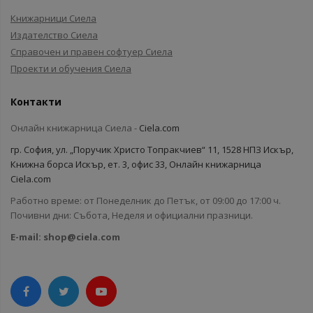
Книжарници Сиела
Издателство Сиела
Справочен и правен софтуер Сиела
Проекти и обучения Сиела
Контакти
Онлайн книжарница Сиела -
Ciela.com
гр. София, ул. „Поручик Христо Топракчиев“ 11, 1528 НПЗ Искър,
Книжна борса Искър, ет. 3, офис 33, Онлайн книжарница
Ciela.com
Работно време: от Понеделник до Петък, от 09:00 до 17:00 ч.
Почивни дни: Събота, Неделя и официални празници.
E-mail:
shop@ciela.com